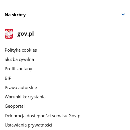
Na skróty
stopka
Strona
gov.pl
gov.pl
główna
gov.pl
Polityka cookies
Służba cywilna
Profil zaufany
BIP
Prawa autorskie
Warunki korzystania
Geoportal
Deklaracja dostępności serwisu Gov.pl
Ustawienia prywatności