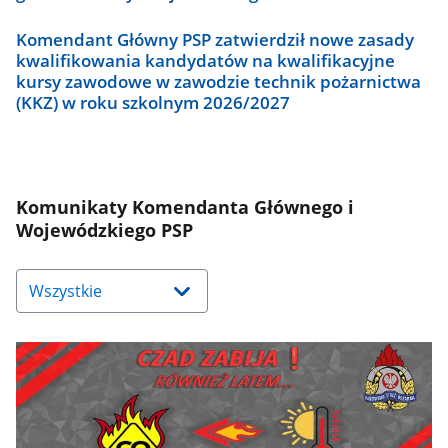
Komendant Główny PSP zatwierdził nowe zasady
kwalifikowania kandydatów na kwalifikacyjne
kursy zawodowe w zawodzie technik pożarnictwa
(KKZ) w roku szkolnym 2026/2027
Komunikaty Komendanta Głównego i
Wojewódzkiego PSP
Naciśnij
strzałkę
w
dół,
aby
wybrać
odpowiednią
pozycję.
Dane