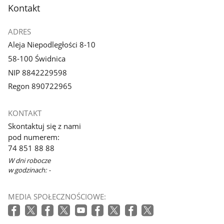
stopka
Kontakt
ADRES
Aleja Niepodległości 8-10
58-100 Świdnica
NIP 8842229598
Regon 890722965
KONTAKT
Skontaktuj się z nami
pod numerem:
74 851 88 88
W dni robocze
w godzinach: -
MEDIA SPOŁECZNOŚCIOWE: