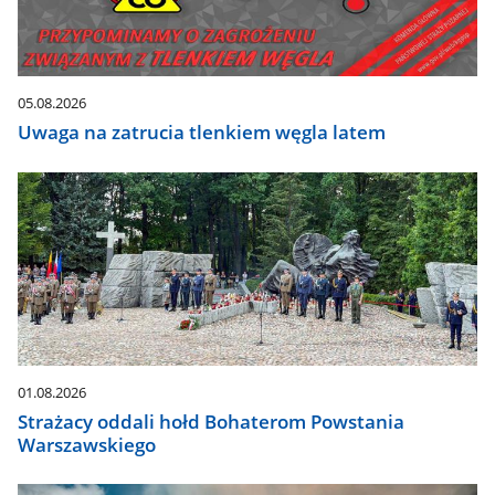
zaktualizują
się
automatycznie.
05.08.2026
Uwaga na zatrucia tlenkiem węgla latem
01.08.2026
Strażacy oddali hołd Bohaterom Powstania
Warszawskiego