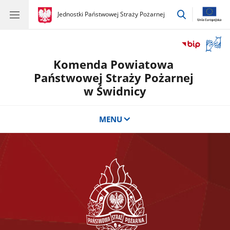
przejdź
gov.pl
Jednostki Państwowej Straży Pożarnej
gov.pl
Jednostki
do
Państwowej
wyszukiwar
Straży
Otwór
Pożarnej
okno
Komenda Powiatowa
z
tłuma
Państwowej Straży Pożarnej
języka
w Świdnicy
migow
MENU