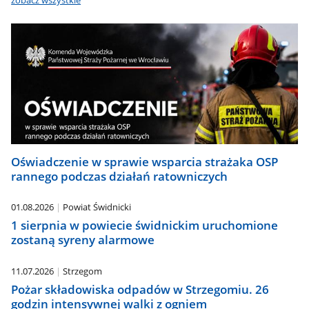
zobacz wszystkie
Oświadczenie w sprawie wsparcia strażaka OSP
rannego podczas działań ratowniczych
01.08.2026
Powiat Świdnicki
1 sierpnia w powiecie świdnickim uruchomione
zostaną syreny alarmowe
11.07.2026
Strzegom
Pożar składowiska odpadów w Strzegomiu. 26
godzin intensywnej walki z ogniem