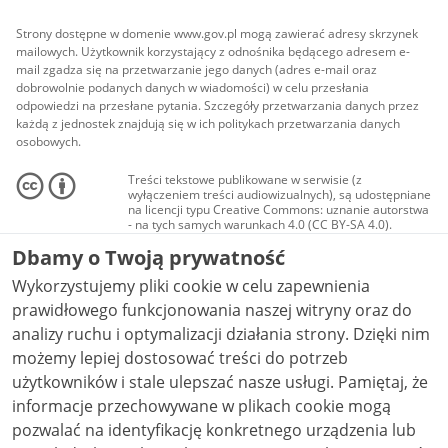
Strony dostępne w domenie www.gov.pl mogą zawierać adresy skrzynek
mailowych. Użytkownik korzystający z odnośnika będącego adresem e-
mail zgadza się na przetwarzanie jego danych (adres e-mail oraz
dobrowolnie podanych danych w wiadomości) w celu przesłania
odpowiedzi na przesłane pytania. Szczegóły przetwarzania danych przez
każdą z jednostek znajdują się w ich politykach przetwarzania danych
osobowych.
Treści tekstowe publikowane w serwisie (z
wyłączeniem treści audiowizualnych), są udostępniane
na licencji typu Creative Commons: uznanie autorstwa
- na tych samych warunkach 4.0 (CC BY-SA 4.0).
Materiały audiowizualne, w tym zdjęcia, materiały
Dbamy o Twoją prywatność
audio i wideo, są udostępniane na licencji typu
Creative Commons: uznanie autorstwa użycie
Wykorzystujemy pliki cookie w celu zapewnienia
niekomercyjne - bez utworów zależnych 4.0 (CC BY-
NC-ND 4.0), o ile nie jest to stwierdzone inaczej.
prawidłowego funkcjonowania naszej witryny oraz do
analizy ruchu i optymalizacji działania strony. Dzięki nim
możemy lepiej dostosować treści do potrzeb
użytkowników i stale ulepszać nasze usługi. Pamiętaj, że
informacje przechowywane w plikach cookie mogą
pozwalać na identyfikację konkretnego urządzenia lub