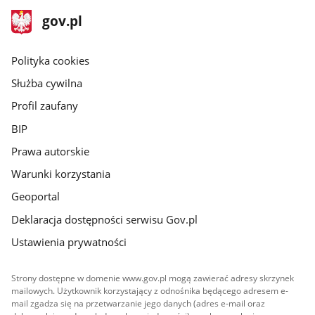
stopka
Strona
gov.pl
gov.pl
główna
gov.pl
Polityka cookies
Służba cywilna
Profil zaufany
BIP
Prawa autorskie
Warunki korzystania
Geoportal
Deklaracja dostępności serwisu Gov.pl
Ustawienia prywatności
Strony dostępne w domenie www.gov.pl mogą zawierać adresy skrzynek
mailowych. Użytkownik korzystający z odnośnika będącego adresem e-
mail zgadza się na przetwarzanie jego danych (adres e-mail oraz