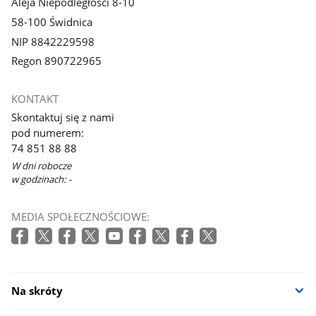
Aleja Niepodległości 8-10
58-100 Świdnica
NIP 8842229598
Regon 890722965
KONTAKT
Skontaktuj się z nami
pod numerem:
74 851 88 88
W dni robocze
w godzinach: -
MEDIA SPOŁECZNOŚCIOWE:
Na skróty