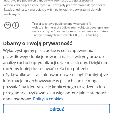
dobrowolnie podanych danych w wiadomości) w celu przesłania
odpowiedzi na przesłane pytania. Szczegóły przetwarzania danych przez
każdą z jednostek znajdują się w ich politykach przetwarzania danych
osobowych.
Treści tekstowe publikowane w serwisie (z
wyłączeniem treści audiowizualnych), są udostępniane
na licencji typu Creative Commons: uznanie autorstwa
- na tych samych warunkach 4.0 (CC BY-SA 4.0).
Materiały audiowizualne, w tym zdjęcia, materiały
Dbamy o Twoją prywatność
audio i wideo, są udostępniane na licencji typu
Creative Commons: uznanie autorstwa użycie
Wykorzystujemy pliki cookie w celu zapewnienia
niekomercyjne - bez utworów zależnych 4.0 (CC BY-
NC-ND 4.0), o ile nie jest to stwierdzone inaczej.
prawidłowego funkcjonowania naszej witryny oraz do
analizy ruchu i optymalizacji działania strony. Dzięki nim
możemy lepiej dostosować treści do potrzeb
użytkowników i stale ulepszać nasze usługi. Pamiętaj, że
informacje przechowywane w plikach cookie mogą
pozwalać na identyfikację konkretnego urządzenia lub
przeglądarki użytkownika, a więc potencjalnie stanowić
dane osobowe.
Polityka cookies
Odrzuć