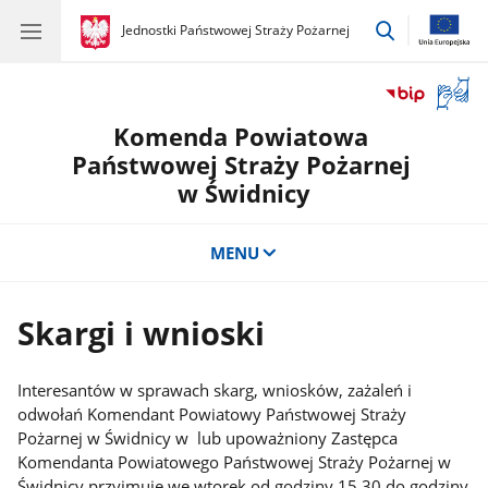
przejdź
gov.pl
Jednostki Państwowej Straży Pożarnej
gov.pl
Jednostki
do
Państwowej
wyszukiwar
Straży
Otwór
Pożarnej
okno
Komenda Powiatowa
z
tłuma
Państwowej Straży Pożarnej
języka
w Świdnicy
migow
MENU
Skargi i wnioski
Interesantów w sprawach skarg, wniosków, zażaleń i
odwołań Komendant Powiatowy Państwowej Straży
Pożarnej w Świdnicy w lub upoważniony Zastępca
Komendanta Powiatowego Państwowej Straży Pożarnej w
Świdnicy przyjmuje we wtorek od godziny 15.30 do godziny