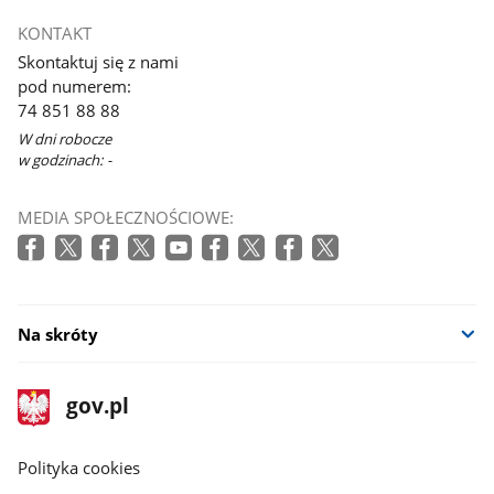
KONTAKT
Skontaktuj się z nami
pod numerem:
74 851 88 88
W dni robocze
w godzinach: -
MEDIA SPOŁECZNOŚCIOWE:
Na skróty
stopka
Strona
gov.pl
gov.pl
główna
gov.pl
Polityka cookies