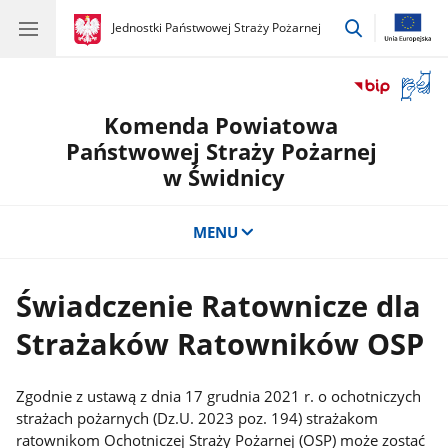
przejdź
gov.pl
Jednostki Państwowej Straży Pożarnej
gov.pl
Jednostki
do
Państwowej
wyszukiwar
Straży
Otwór
Pożarnej
okno
Komenda Powiatowa
z
tłuma
Państwowej Straży Pożarnej
języka
w Świdnicy
migow
MENU
Świadczenie Ratownicze dla
Strażaków Ratowników OSP
Zgodnie z ustawą z dnia 17 grudnia 2021 r. o ochotniczych
strażach pożarnych (Dz.U. 2023 poz. 194) strażakom
ratownikom Ochotniczej Straży Pożarnej (OSP) może zostać