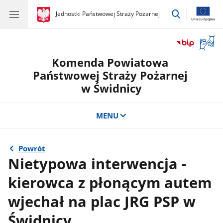
przejdź
gov.pl
Jednostki Państwowej Straży Pożarnej
gov.pl
Jednostki
do
Państwowej
wyszukiwar
Straży
Otwór
Pożarnej
okno
Komenda Powiatowa
z
tłuma
Państwowej Straży Pożarnej
języka
w Świdnicy
migow
MENU
Powrót
Nietypowa interwencja -
kierowca z płonącym autem
wjechał na plac JRG PSP w
Świdnicy