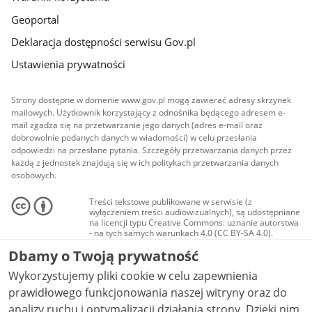
Geoportal
Deklaracja dostępności serwisu Gov.pl
Ustawienia prywatności
Strony dostępne w domenie www.gov.pl mogą zawierać adresy skrzynek
mailowych. Użytkownik korzystający z odnośnika będącego adresem e-
mail zgadza się na przetwarzanie jego danych (adres e-mail oraz
dobrowolnie podanych danych w wiadomości) w celu przesłania
odpowiedzi na przesłane pytania. Szczegóły przetwarzania danych przez
każdą z jednostek znajdują się w ich politykach przetwarzania danych
osobowych.
Treści tekstowe publikowane w serwisie (z
wyłączeniem treści audiowizualnych), są udostępniane
na licencji typu Creative Commons: uznanie autorstwa
- na tych samych warunkach 4.0 (CC BY-SA 4.0).
Materiały audiowizualne, w tym zdjęcia, materiały
Dbamy o Twoją prywatność
audio i wideo, są udostępniane na licencji typu
Creative Commons: uznanie autorstwa użycie
Wykorzystujemy pliki cookie w celu zapewnienia
niekomercyjne - bez utworów zależnych 4.0 (CC BY-
NC-ND 4.0), o ile nie jest to stwierdzone inaczej.
prawidłowego funkcjonowania naszej witryny oraz do
analizy ruchu i optymalizacji działania strony. Dzięki nim