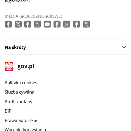
w godzinach: -
MEDIA SPOŁECZNOŚCIOWE:
Na skróty
stopka
Strona
gov.pl
gov.pl
główna
gov.pl
Polityka cookies
Służba cywilna
Profil zaufany
BIP
Prawa autorskie
Warunki korzystania