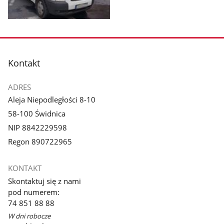
Pokaż
zdjęcie
1
z
stopka
Kontakt
galerii.
ADRES
Aleja Niepodległości 8-10
58-100 Świdnica
NIP 8842229598
Regon 890722965
KONTAKT
Skontaktuj się z nami
pod numerem:
74 851 88 88
W dni robocze