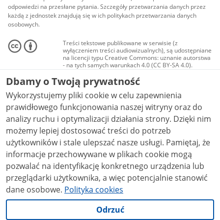
odpowiedzi na przesłane pytania. Szczegóły przetwarzania danych przez
każdą z jednostek znajdują się w ich politykach przetwarzania danych
osobowych.
Treści tekstowe publikowane w serwisie (z
wyłączeniem treści audiowizualnych), są udostępniane
na licencji typu Creative Commons: uznanie autorstwa
- na tych samych warunkach 4.0 (CC BY-SA 4.0).
Materiały audiowizualne, w tym zdjęcia, materiały
Dbamy o Twoją prywatność
audio i wideo, są udostępniane na licencji typu
Creative Commons: uznanie autorstwa użycie
Wykorzystujemy pliki cookie w celu zapewnienia
niekomercyjne - bez utworów zależnych 4.0 (CC BY-
NC-ND 4.0), o ile nie jest to stwierdzone inaczej.
prawidłowego funkcjonowania naszej witryny oraz do
analizy ruchu i optymalizacji działania strony. Dzięki nim
możemy lepiej dostosować treści do potrzeb
użytkowników i stale ulepszać nasze usługi. Pamiętaj, że
informacje przechowywane w plikach cookie mogą
pozwalać na identyfikację konkretnego urządzenia lub
przeglądarki użytkownika, a więc potencjalnie stanowić
dane osobowe.
Polityka cookies
Odrzuć