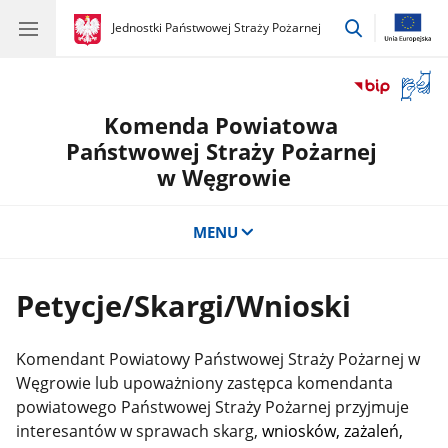
przejdź
gov.pl
Jednostki Państwowej Straży Pożarnej
gov.pl
Jednostki
do
Państwowej
wyszukiwar
Straży
Otwór
Pożarnej
okno
Komenda Powiatowa
z
tłuma
Państwowej Straży Pożarnej
języka
w Węgrowie
migow
MENU
Petycje/Skargi/Wnioski
Komendant Powiatowy Państwowej Straży Pożarnej w
Węgrowie lub upoważniony zastępca komendanta
powiatowego Państwowej Straży Pożarnej przyjmuje
interesantów w sprawach skarg,
wniosków, zażaleń,