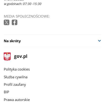
w godzinach: 07:30 -15:30
MEDIA SPOŁECZNOŚCIOWE:
Na skróty
stopka
Strona
gov.pl
gov.pl
główna
gov.pl
Polityka cookies
Służba cywilna
Profil zaufany
BIP
Prawa autorskie