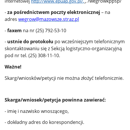
, /wegrowkppsp/
internetowej
http://www.epuap.gov.pl/
,
-
za pośrednictwem poczty elektronicznej
– na
adres
wegrow@mazowsze.straz.pl
-
faxem
na nr (25) 792-53-10
-
ustnie do protokołu
po wcześniejszym telefonicznym
skontaktowaniu się z Sekcją logistyczno-organizacyjną
pod nr tel. (25) 308-11-10.
Ważne!
Skarg/wniosków/petycji nie można złożyć telefonicznie.
Skarga/wniosek/petycja powinna zawierać:
- imię i nazwisko wnoszącego,
- dokładny adres do korespondencji.