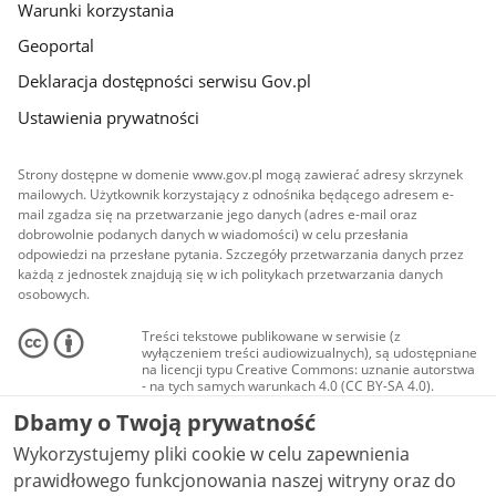
Warunki korzystania
Geoportal
Deklaracja dostępności serwisu Gov.pl
Ustawienia prywatności
Strony dostępne w domenie www.gov.pl mogą zawierać adresy skrzynek
mailowych. Użytkownik korzystający z odnośnika będącego adresem e-
mail zgadza się na przetwarzanie jego danych (adres e-mail oraz
dobrowolnie podanych danych w wiadomości) w celu przesłania
odpowiedzi na przesłane pytania. Szczegóły przetwarzania danych przez
każdą z jednostek znajdują się w ich politykach przetwarzania danych
osobowych.
Treści tekstowe publikowane w serwisie (z
wyłączeniem treści audiowizualnych), są udostępniane
na licencji typu Creative Commons: uznanie autorstwa
- na tych samych warunkach 4.0 (CC BY-SA 4.0).
Materiały audiowizualne, w tym zdjęcia, materiały
Dbamy o Twoją prywatność
audio i wideo, są udostępniane na licencji typu
Creative Commons: uznanie autorstwa użycie
Wykorzystujemy pliki cookie w celu zapewnienia
niekomercyjne - bez utworów zależnych 4.0 (CC BY-
NC-ND 4.0), o ile nie jest to stwierdzone inaczej.
prawidłowego funkcjonowania naszej witryny oraz do