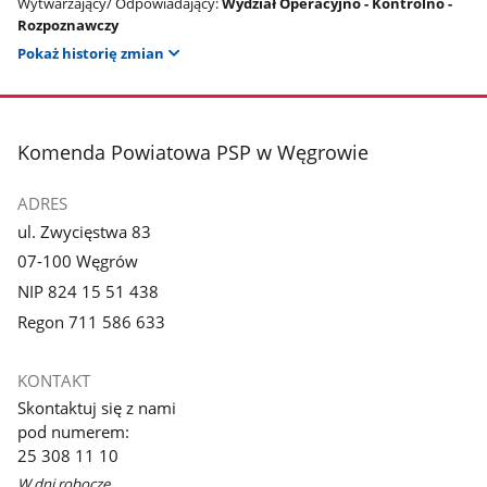
Wytwarzający/ Odpowiadający:
Wydział Operacyjno - Kontrolno -
Rozpoznawczy
Pokaż historię zmian
stopka
Komenda Powiatowa PSP w Węgrowie
ADRES
ul. Zwycięstwa 83
07-100 Węgrów
NIP 824 15 51 438
Regon 711 586 633
KONTAKT
Skontaktuj się z nami
pod numerem:
25 308 11 10
W dni robocze