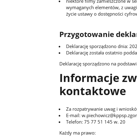
niektóre filmy zamieszczone w se
wymaganych elementów, z uwagi n
życie ustawy o dostępności cyfro
Przygotowanie deklar
Deklarację sporządzono dnia: 20
Deklarację została ostatnio podda
Deklarację sporządzono na podstaw
Informacje zw
kontaktowe
Za rozpatrywanie uwag i wnioskó
E-mail: w.piechowicz@kppsp.zgor
Telefon: 75 77 51 145 w. 20
Każdy ma prawo: