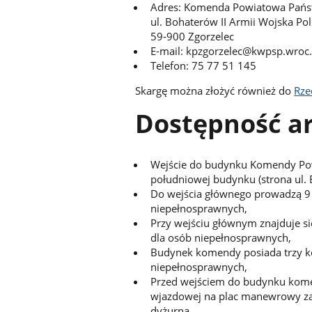
Adres: Komenda Powiatowa Państ
ul. Bohaterów II Armii Wojska Po
59-900 Zgorzelec
E-mail: kpzgorzelec@kwpsp.wroc.
Telefon: 75 77 51 145
Skargę można złożyć również do
Rze
Dostępność ar
Wejście do budynku Komendy Powi
południowej budynku (strona ul. 
Do wejścia głównego prowadzą 9
niepełnosprawnych,
Przy wejściu głównym znajduje 
dla osób niepełnosprawnych,
Budynek komendy posiada trzy ko
niepełnosprawnych,
Przed wejściem do budynku kome
wjazdowej na plac manewrowy za
dyżurną,