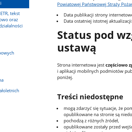
i
Powiatowej Państwowej Straży Pożar
ETR, tekst
Data publikacji strony interneto
owo oraz
Data ostatniej istotnej aktualizac
działalności
Status pod wz
ustawą
bowych
Strona internetowa jest
częściowo 
i aplikacji mobilnych podmiotów pu
poniżej.
na
łoletnich
Treści niedostępne
mogą zdarzyć się sytuacje, że p
opublikowane na stronie są niedos
pochodzą z różnych źródeł,
opublikowane zostały przed wejśc