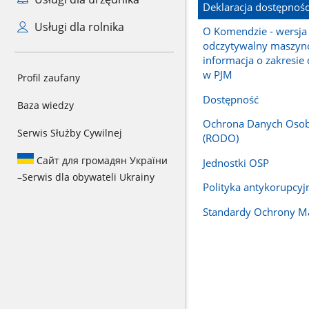
Deklaracja dostępnośc
Usługi dla rolnika
O Komendzie - wersja 
odczytywalny maszyn
informacja o zakresie 
w PJM
Profil zaufany
Dostępność
Baza wiedzy
Ochrona Danych Oso
Serwis Służby Cywilnej
(RODO)
Сайт для громадян України
Jednostki OSP
–
Serwis dla obywateli Ukrainy
Polityka antykorupcyj
Standardy Ochrony Ma