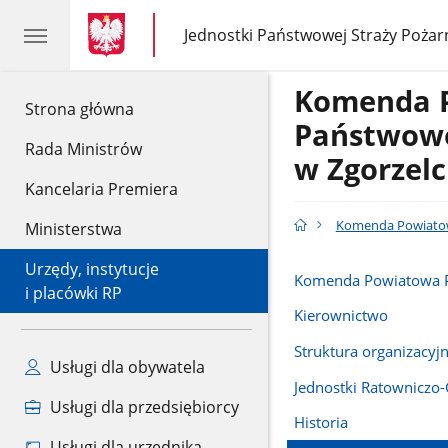
gov.pl
gov.pl
Jednostki Państwowej Straży Pożar
gov.pl
Jednostki
Państwowej
Straży
Komenda 
Pożarnej
gov.pl
Strona główna
Państwowe
Rada Ministrów
w Zgorzel
Kancelaria Premiera
Komenda Powiatow
Ministerstwa
Urzędy, instytucje
Komenda Powiatowa 
i placówki RP
Kierownictwo
Struktura organizacyj
Usługi dla obywatela
Jednostki Ratowniczo-
Usługi dla przedsiębiorcy
Historia
Usługi dla urzędnika