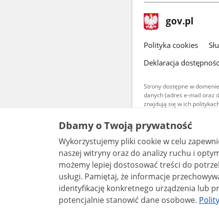
stopka
Strona
gov.pl
gov.pl
główna
gov.pl
Polityka cookies
Sł
Deklaracja dostępnośc
Strony dostępne w domenie
danych (adres e-mail oraz 
znajdują się w ich polityk
Treści teksto
Dbamy o Twoją prywatność
udostępniane
warunkach 4.0
Wykorzystujemy pliki cookie w celu zapewn
są udostępni
bez utworów z
naszej witryny oraz do analizy ruchu i optymalizacj
możemy lepiej dostosować treści do potrzeb
usługi. Pamiętaj, że informacje przechowywane w plikach cookie mogą pozwalać na
identyfikację konkretnego urządzenia lub pr
potencjalnie stanowić dane osobowe.
Polit