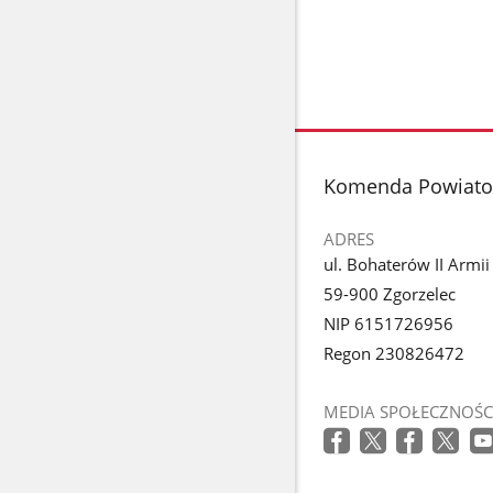
stopka
Komenda Powiatow
ADRES
ul. Bohaterów II Armi
59-900 Zgorzelec
NIP 6151726956
Regon 230826472
MEDIA SPOŁECZNOŚC