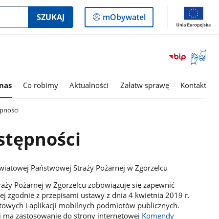
Logowanie
SZUKAJ
mObywatel
do
panelu
Otwórz
okno
z
tłumac
nas
Co robimy
Aktualności
Załatw sprawę
Kontakt
języka
migowe
ępności
stępności
iatowej Państwowej Straży Pożarnej w Zgorzelcu
ży Pożarnej w Zgorzelcu zobowiązuje się zapewnić
ej zgodnie z przepisami ustawy z dnia 4 kwietnia 2019 r.
etowych i aplikacji mobilnych podmiotów publicznych.
 ma zastosowanie do strony internetowej
Komendy