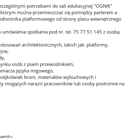
zczególnymi potrzebami do sali edukacyjnej "OGNIK"
 którym można przemieszczać się pomiędzy parterem a
podnośnika platformowego od strony placu wewnętrznego
o umówienia spotkania pod nr. tel. 75 77 51 145 z osobą
osowań architektonicznych, takich jak: platformy,
jne,
dy,
udynku osób z psem przewodnikiem,
tłumacza języka migowego,
iejkolwiek broni, materiałów wybuchowych i
czy mogących narazić pracowników lub osoby postronne na
mentu