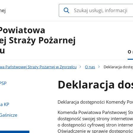
nej
Powiatowa
j Straży Pożarnej
cu
O 
a Państwowej Straży Pożarnej w Zgorzelcu
O nas
Deklaracja dost
Deklaracja do
PSP
Deklaracja dostępności Komendy Pow
na KP
Komenda Powiatowa Państwowej Stra
Gaśnicze
dostępność swojej strony internetow
o dostępności cyfrowej stron intern
Oświadczenie w sprawie dostępności