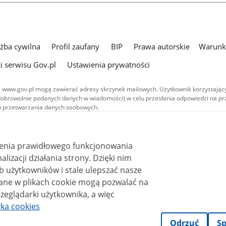
użba cywilna
Profil zaufany
BIP
Prawa autorskie
Warunki
i serwisu Gov.pl
Ustawienia prywatności
 www.gov.pl mogą zawierać adresy skrzynek mailowych. Użytkownik korzystający
dobrowolnie podanych danych w wiadomości) w celu przesłania odpowiedzi na prz
ach przetwarzania danych osobowych.
we publikowane w serwisie (z wyłączeniem treści audiowizualnych), są
 na licencji typu Creative Commons: uznanie autorstwa - na tych samych
 (CC BY-SA 4.0). Materiały audiowizualne, w tym zdjęcia, materiały audio i wideo
ienia prawidłowego funkcjonowania
ane na licencji typu Creative Commons: uznanie autorstwa użycie niekomercyjne 
ależnych 4.0 (CC BY-NC-ND 4.0), o ile nie jest to stwierdzone inaczej.
i działania strony. Dzięki nim
 użytkowników i stale ulepszać nasze
zeglądarki użytkownika, a więc
yka cookies
Odrzuć
Sp