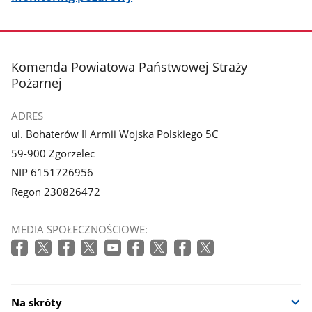
stopka
Komenda Powiatowa Państwowej Straży
Pożarnej
ADRES
ul. Bohaterów II Armii Wojska Polskiego 5C
59-900 Zgorzelec
NIP 6151726956
Regon 230826472
MEDIA SPOŁECZNOŚCIOWE:
Na skróty