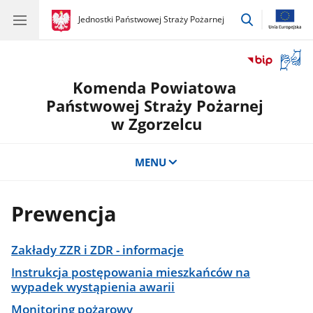
przejdź
gov.pl
Jednostki Państwowej Straży Pożarnej
gov.pl
Jednostki
do
Państwowej
wyszukiwar
Straży
Otwór
Pożarnej
okno
Komenda Powiatowa
z
tłuma
Państwowej Straży Pożarnej
języka
w Zgorzelcu
migow
MENU
Prewencja
Zakłady ZZR i ZDR - informacje
Instrukcja postępowania mieszkańców na
wypadek wystąpienia awarii
Monitoring pożarowy