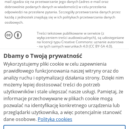
mail zgadza się na przetwarzanie jego danych (adres e-mail oraz
dobrowolnie podanych danych w wiadomości) w celu przesłania
odpowiedzi na przesłane pytania. Szczegóły przetwarzania danych przez
każdą z jednostek znajdują się w ich politykach przetwarzania danych
osobowych.
Treści tekstowe publikowane w serwisie (z
wyłączeniem treści audiowizualnych), są udostępniane
na licencji typu Creative Commons: uznanie autorstwa
- na tych samych warunkach 4.0 (CC BY-SA 4.0).
Materiały audiowizualne, w tym zdjęcia, materiały
Dbamy o Twoją prywatność
audio i wideo, są udostępniane na licencji typu
Creative Commons: uznanie autorstwa użycie
Wykorzystujemy pliki cookie w celu zapewnienia
niekomercyjne - bez utworów zależnych 4.0 (CC BY-
NC-ND 4.0), o ile nie jest to stwierdzone inaczej.
prawidłowego funkcjonowania naszej witryny oraz do
analizy ruchu i optymalizacji działania strony. Dzięki nim
możemy lepiej dostosować treści do potrzeb
użytkowników i stale ulepszać nasze usługi. Pamiętaj, że
informacje przechowywane w plikach cookie mogą
pozwalać na identyfikację konkretnego urządzenia lub
przeglądarki użytkownika, a więc potencjalnie stanowić
dane osobowe.
Polityka cookies