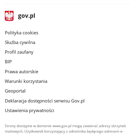
stopka
Strona
gov.pl
gov.pl
główna
gov.pl
Polityka cookies
Służba cywilna
Profil zaufany
BIP
Prawa autorskie
Warunki korzystania
Geoportal
Deklaracja dostępności serwisu Gov.pl
Ustawienia prywatności
Strony dostępne w domenie www.gov.pl mogą zawierać adresy skrzynek
mailowych. Użytkownik korzystający z odnośnika będącego adresem e-