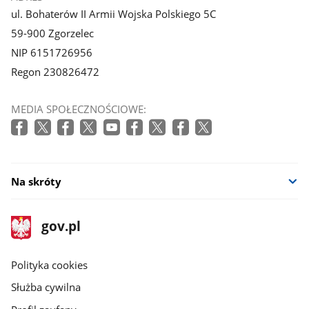
ul. Bohaterów II Armii Wojska Polskiego 5C
59-900 Zgorzelec
NIP 6151726956
Regon 230826472
MEDIA SPOŁECZNOŚCIOWE:
Na skróty
stopka
Strona
gov.pl
gov.pl
główna
gov.pl
Polityka cookies
Służba cywilna