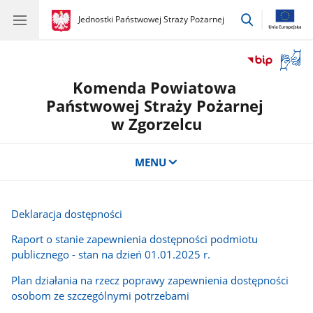
przejdź
gov.pl
Jednostki Państwowej Straży Pożarnej
gov.pl
Jednostki
do
Państwowej
wyszukiwar
Straży
Otwór
Pożarnej
okno
Komenda Powiatowa
z
tłuma
Państwowej Straży Pożarnej
języka
w Zgorzelcu
migow
MENU
Deklaracja dostępności
Raport o stanie zapewnienia dostępności podmiotu
publicznego - stan na dzień 01.01.2025 r.
Plan działania na rzecz poprawy zapewnienia dostępności
osobom ze szczególnymi potrzebami