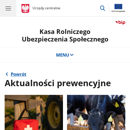
przejdź
gov.pl
Urzędy centralne
gov.pl
Urzędy
do
centralne
wyszukiwar
Kasa Rolniczego
Ubezpieczenia Społecznego
MENU
Powrót
Aktualności prewencyjne