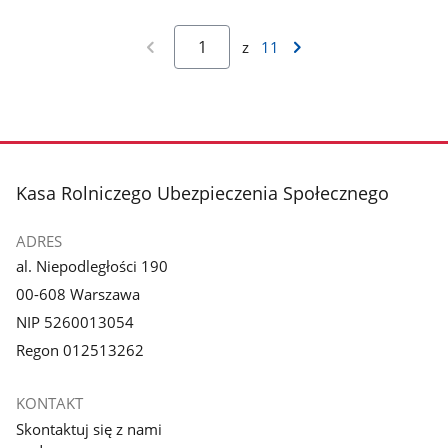
z
11
stopka
Kasa Rolniczego Ubezpieczenia Społecznego
ADRES
al. Niepodległości 190
00-608 Warszawa
NIP 5260013054
Regon 012513262
KONTAKT
Skontaktuj się z nami