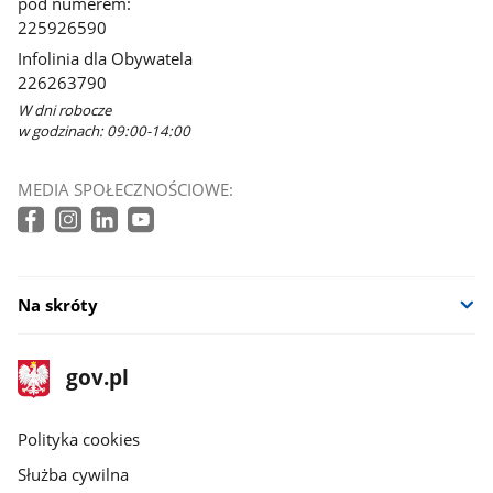
pod numerem:
225926590
Infolinia dla Obywatela
226263790
W dni robocze
w godzinach: 09:00-14:00
MEDIA SPOŁECZNOŚCIOWE:
Na skróty
stopka
Strona
gov.pl
gov.pl
główna
gov.pl
Polityka cookies
Służba cywilna