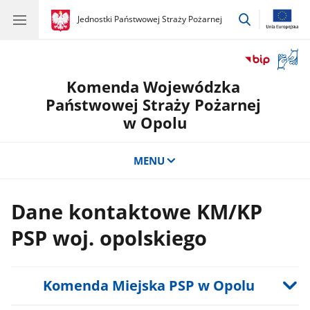
przejdź
gov.pl
Jednostki Państwowej Straży Pożarnej
gov.pl
Jednostki
do
Państwowej
wyszukiwar
Straży
Otwór
Pożarnej
okno
Komenda Wojewódzka
z
tłuma
Państwowej Straży Pożarnej
języka
w Opolu
migow
MENU
Dane kontaktowe KM/KP
PSP woj. opolskiego
Komenda Miejska PSP w Opolu