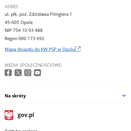
ADRES
ul. płk. poż. Zdzisława Filingiera 1
45-005 Opole
NIP 754 10 93 488
Regon 000 173 692
Mapa dojazdu do KW PSP w Opolu
Link
otworzy
MEDIA SPOŁECZNOŚCIOWE:
się
w
nowym
oknie
Na skróty
stopka
Strona
gov.pl
gov.pl
główna
gov.pl