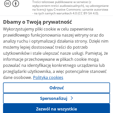
Treści tekstowe publikowane w serwisie (z
wyłączeniem treści audiowizualnych), są udostępniane
na licencji typu Creative Commons: uznanie autorstwa
- na tych samych warunkach 4.0 (CC BY-SA 4.0).
Materiały audiowizualne, w tym zdjęcia, materiały
Dbamy o Twoją prywatność
audio i wideo, są udostępniane na licencji typu
Creative Commons: uznanie autorstwa użycie
Wykorzystujemy pliki cookie w celu zapewnienia
niekomercyjne - bez utworów zależnych 4.0 (CC BY-
NC-ND 4.0), o ile nie jest to stwierdzone inaczej.
prawidłowego funkcjonowania naszej witryny oraz do
analizy ruchu i optymalizacji działania strony. Dzięki nim
możemy lepiej dostosować treści do potrzeb
użytkowników i stale ulepszać nasze usługi. Pamiętaj, że
informacje przechowywane w plikach cookie mogą
pozwalać na identyfikację konkretnego urządzenia lub
przeglądarki użytkownika, a więc potencjalnie stanowić
dane osobowe.
Polityka cookies
Odrzuć
Spersonalizuj
Zezwól na wszystkie