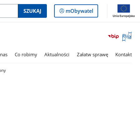
Logowanie
SZUKAJ
mObywatel
do
panelu
Otwórz
okno
z
tłumac
nas
Co robimy
Aktualności
Załatw sprawę
Kontakt
języka
migowe
ony