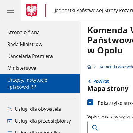
gov.pl
gov.pl
Jednostki Państwowej Straży Pożar
gov.pl
Jednostki
Państwowej
Straży
Komenda 
Pożarnej
gov.pl
Strona główna
Państwowe
Rada Ministrów
w Opolu
Kancelaria Premiera
Komenda Wojewódz
Ministerstwa
Urzędy, instytucje
Powrót
i placówki RP
Mapa strony
Pokaż tylko str
Usługi dla obywatela
Wpisz tekst aby wyszu
Usługi dla przedsiębiorcy
Usługi dla urzędnika