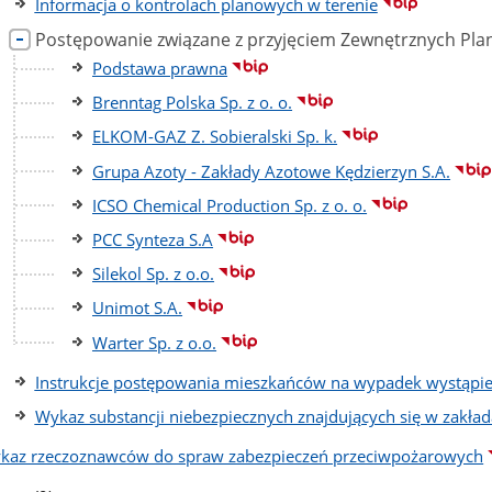
Informacja o kontrolach planowych w terenie
Postępowanie związane z przyjęciem Zewnętrznych Pl
Podstawa prawna
Brenntag Polska Sp. z o. o.
ELKOM-GAZ Z. Sobieralski Sp. k.
Grupa Azoty - Zakłady Azotowe Kędzierzyn S.A.
ICSO Chemical Production Sp. z o. o.
PCC Synteza S.A
Silekol Sp. z o.o.
Unimot S.A.
Warter Sp. z o.o.
Instrukcje postępowania mieszkańców na wypadek wystąpie
Wykaz substancji niebezpiecznych znajdujących się w zakła
kaz rzeczoznawców do spraw zabezpieczeń przeciwpożarowych