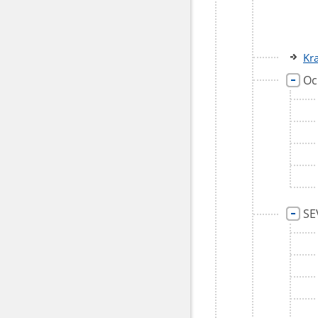
Kr
Oc
SE