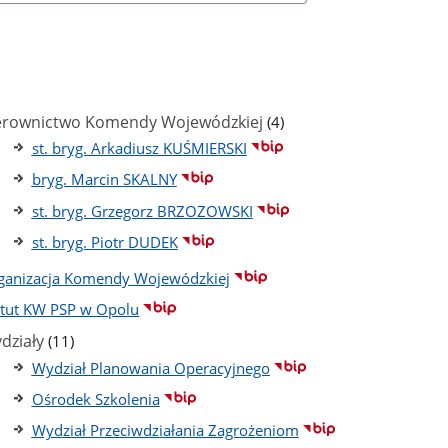
ba
stron
ba
stron
liczba
erownictwo Komendy Wojewódzkiej
(4)
podstron
st. bryg. Arkadiusz KUŚMIERSKI
bryg. Marcin SKALNY
st. bryg. Grzegorz BRZOZOWSKI
st. bryg. Piotr DUDEK
ganizacja Komendy Wojewódzkiej
atut KW PSP w Opolu
liczba
działy
(11)
podstron
Wydział Planowania Operacyjnego
Ośrodek Szkolenia
Wydział Przeciwdziałania Zagrożeniom