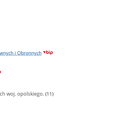
awnych i Obronnych
liczba
h woj. opolskiego.
(11)
podstron