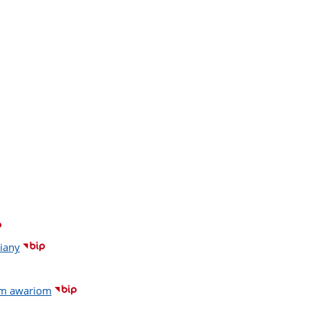
iany
ym awariom