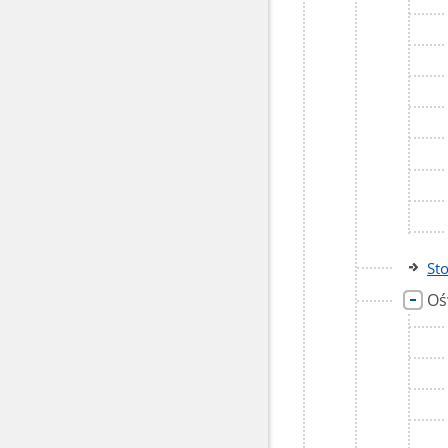
St
Oś