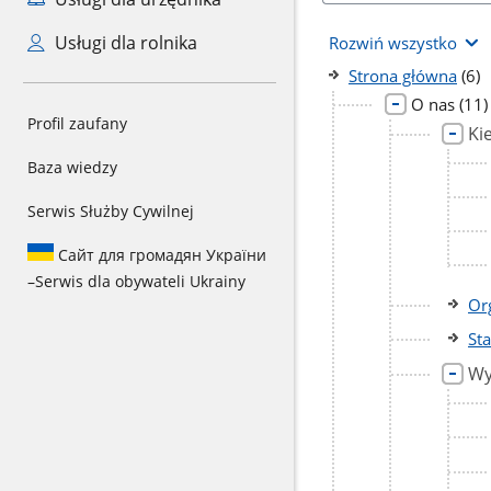
Usługi dla rolnika
Rozwiń wszystko
licz
Strona główna
(6)
pod
licz
O nas
(11)
Profil zaufany
pod
Ki
Baza wiedzy
Serwis Służby Cywilnej
Сайт для громадян України
–
Serwis dla obywateli Ukrainy
Or
St
Wy