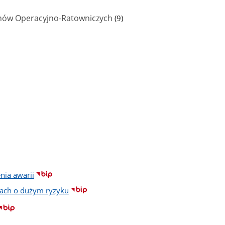
liczba
anów Operacyjno-Ratowniczych
(9)
podstron
nia awarii
dach o dużym ryzyku