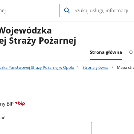
nej
Wojewódzka
j Straży Pożarnej
Strona główna
O 
ka Państwowej Straży Pożarnej w Opolu
Strona główna
Mapa str
ony BIP
kać