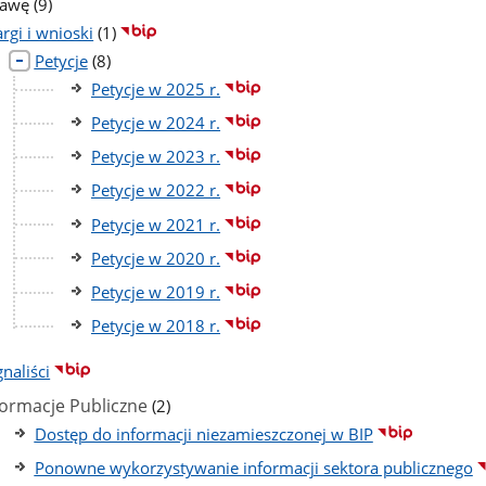
liczba
rawę
(9)
podstron
liczba
rgi i wnioski
(1)
podstron
liczba
Petycje
(8)
podstron
Petycje w 2025 r.
Petycje w 2024 r.
Petycje w 2023 r.
Petycje w 2022 r.
Petycje w 2021 r.
Petycje w 2020 r.
Petycje w 2019 r.
Petycje w 2018 r.
naliści
liczba
formacje Publiczne
(2)
podstron
Dostęp do informacji niezamieszczonej w BIP
Ponowne wykorzystywanie informacji sektora publicznego