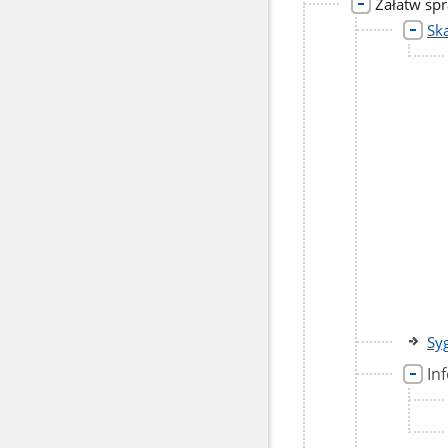
Załatw sp
Ska
Syg
In