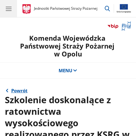
przejdź
gov.pl
Jednostki Państwowej Straży Pożarnej
gov.pl
Jednostki
do
Państwowej
wyszukiwar
Straży
Otwór
Pożarnej
okno
Komenda Wojewódzka
z
tłuma
Państwowej Straży Pożarnej
języka
w Opolu
migow
MENU
Powrót
Szkolenie doskonalące z
ratownictwa
wysokościowego
realizowanego przez KSRG w