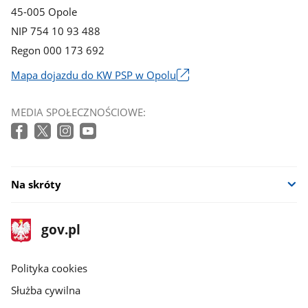
45-005 Opole
NIP 754 10 93 488
Regon 000 173 692
Mapa dojazdu do KW PSP w Opolu
Link
otworzy
MEDIA SPOŁECZNOŚCIOWE:
się
w
nowym
oknie
Na skróty
stopka
Strona
gov.pl
gov.pl
główna
gov.pl
Polityka cookies
Służba cywilna