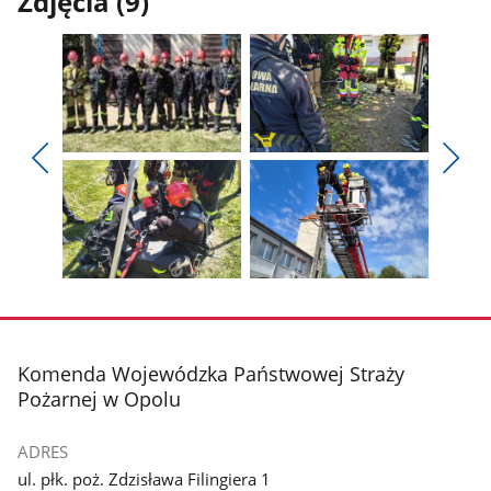
Zdjęcia (9)
Pokaż
Pokaż
zdjęcie
zdjęcie
Pokaż
Poka
1
2
poprzednie
nest
z
z
zdjęcia
zdjęc
galerii.
galerii.
Pokaż
Pokaż
zdjęcie
zdjęcie
3
4
z
z
stopka
Komenda Wojewódzka Państwowej Straży
galerii.
galerii.
Pożarnej w Opolu
ADRES
ul. płk. poż. Zdzisława Filingiera 1