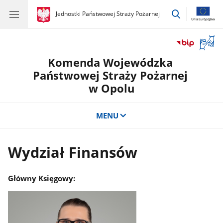
przejdź
gov.pl
Jednostki Państwowej Straży Pożarnej
gov.pl
Jednostki
do
Państwowej
wyszukiwar
Straży
Otwór
Pożarnej
okno
Komenda Wojewódzka
z
tłuma
Państwowej Straży Pożarnej
języka
w Opolu
migow
MENU
Wydział Finansów
Główny Księgowy: