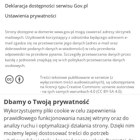
Deklaracja dostępności serwisu Gov.pl
Ustawienia prywatności
Strony dostępne w domenie www.gov.pl mogą zawierać adresy skrzynek
mailowych. Użytkownik korzystający z odnośnika będącego adresem e-
mail zgadza się na przetwarzanie jego danych (adres e-mail oraz
dobrowolnie podanych danych w wiadomości) w celu przesłania
odpowiedzi na przesłane pytania. Szczegóły przetwarzania danych przez
każdą z jednostek znajdują się w ich politykach przetwarzania danych
osobowych.
Treści tekstowe publikowane w serwisie (z
wyłączeniem treści audiowizualnych), są udostępniane
na licencji typu Creative Commons: uznanie autorstwa
- na tych samych warunkach 4.0 (CC BY-SA 4.0).
Materiały audiowizualne, w tym zdjęcia, materiały
Dbamy o Twoją prywatność
audio i wideo, są udostępniane na licencji typu
Creative Commons: uznanie autorstwa użycie
Wykorzystujemy pliki cookie w celu zapewnienia
niekomercyjne - bez utworów zależnych 4.0 (CC BY-
NC-ND 4.0), o ile nie jest to stwierdzone inaczej.
prawidłowego funkcjonowania naszej witryny oraz do
analizy ruchu i optymalizacji działania strony. Dzięki nim
możemy lepiej dostosować treści do potrzeb