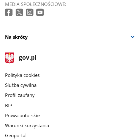
otworzy
MEDIA SPOŁECZNOŚCIOWE:
się
w
nowym
oknie
Na skróty
stopka
Strona
gov.pl
gov.pl
główna
gov.pl
Polityka cookies
Służba cywilna
Profil zaufany
BIP
Prawa autorskie
Warunki korzystania
Geoportal