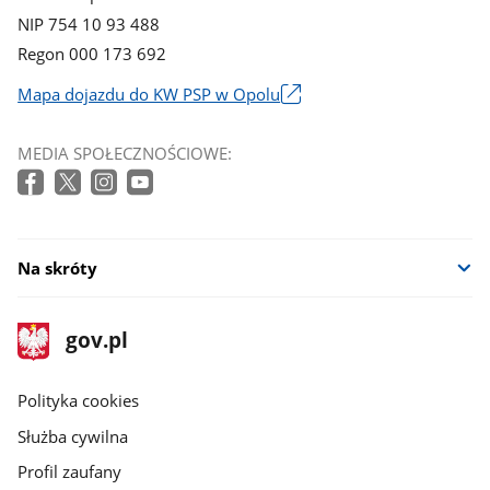
NIP 754 10 93 488
Regon 000 173 692
Mapa dojazdu do KW PSP w Opolu
Link
otworzy
MEDIA SPOŁECZNOŚCIOWE:
się
w
nowym
oknie
Na skróty
stopka
Strona
gov.pl
gov.pl
główna
gov.pl
Polityka cookies
Służba cywilna
Profil zaufany