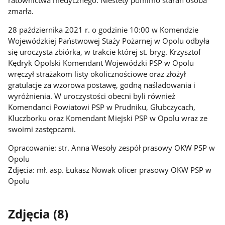
ratownictwa medycznego. Niestety pomimo starań osoba
zmarła.
28 października 2021 r. o godzinie 10:00 w Komendzie
Wojewódzkiej Państwowej Staży Pożarnej w Opolu odbyła
się uroczysta zbiórka, w trakcie której st. bryg. Krzysztof
Kędryk Opolski Komendant Wojewódzki PSP w Opolu
wręczył strażakom listy okolicznościowe oraz złożył
gratulacje za wzorowa postawę, godną naśladowania i
wyróżnienia. W uroczystości obecni byli również
Komendanci Powiatowi PSP w Prudniku, Głubczycach,
Kluczborku oraz Komendant Miejski PSP w Opolu wraz ze
swoimi zastępcami.
Opracowanie: str. Anna Wesoły zespół prasowy OKW PSP w
Opolu
Zdjęcia: mł. asp. Łukasz Nowak oficer prasowy OKW PSP w
Opolu
Zdjęcia (8)