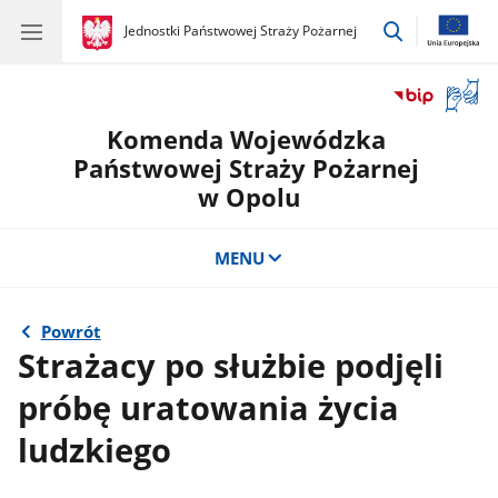
przejdź
gov.pl
Jednostki Państwowej Straży Pożarnej
gov.pl
Jednostki
do
Państwowej
wyszukiwar
Straży
Otwór
Pożarnej
okno
Komenda Wojewódzka
z
tłuma
Państwowej Straży Pożarnej
języka
w Opolu
migow
MENU
Powrót
Strażacy po służbie podjęli
próbę uratowania życia
ludzkiego