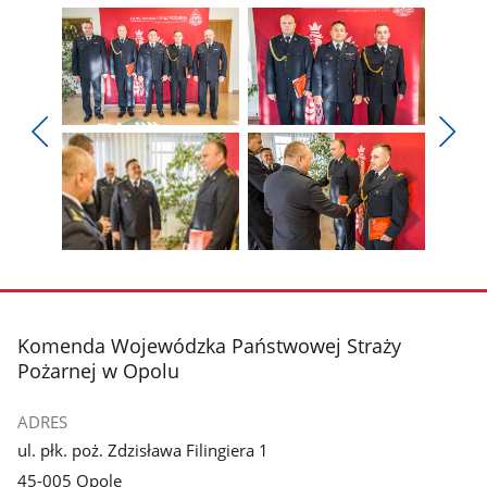
Pokaż
Pokaż
zdjęcie
zdjęcie
Pokaż
Poka
1
2
poprzednie
nest
z
z
zdjęcia
zdjęc
galerii.
galerii.
Pokaż
Pokaż
zdjęcie
zdjęcie
3
4
z
z
stopka
Komenda Wojewódzka Państwowej Straży
galerii.
galerii.
Pożarnej w Opolu
ADRES
ul. płk. poż. Zdzisława Filingiera 1
45-005 Opole