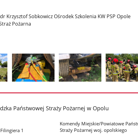
g. dr Krzysztof Sobkowicz Ośrodek Szkolenia KW PSP Opole
Straż Pożarna
Pokaż
Pokaż
Pokaż
zdjęcie
zdjęcie
zdjęcie
2
3
4
z
z
z
ka Państwowej Straży Pożarnej w Opolu
galerii.
galerii.
galerii.
Komendy Miejskie/Powiatowe Pańs
Straży Pożarnej woj. opolskiego
Filingiera 1