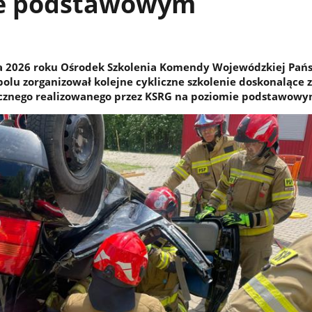
e podstawowym
a 2026 roku Ośrodek Szkolenia Komendy Wojewódzkiej Pań
polu zorganizował kolejne cykliczne szkolenie doskonalące 
cznego realizowanego przez KSRG na poziomie podstawowy