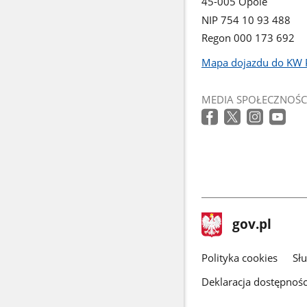
45-005 Opole
NIP 754 10 93 488
Regon 000 173 692
Mapa dojazdu do KW 
Link
otworzy
MEDIA SPOŁECZNOŚC
się
w
nowym
oknie
stopka
Strona
gov.pl
gov.pl
główna
gov.pl
Polityka cookies
Sł
Deklaracja dostępnośc