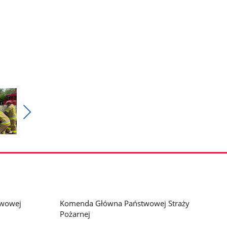
Pokaż
nestępne
zdjęcia
twowej
Komenda Główna Państwowej Straży
Pożarnej