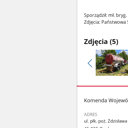
Sporządził: mł. bry
Zdjęcia: Państwowa 
Zdjęcia (5)
Pokaż
poprzednie
Pokaż
zdjęcia
zdjęcie
1
z
stopka
Komenda Wojewódz
galerii.
ADRES
ul. płk. poż. Zdzisława 