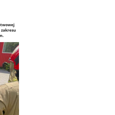
stwowej
z zakresu
m.