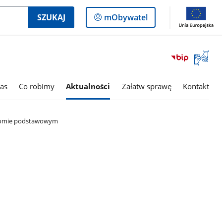
Logowanie
SZUKAJ
mObywatel
do
panelu
Otwórz
okno
z
tłumac
as
Co robimy
Aktualności
Załatw sprawę
Kontakt
języka
migowe
oziomie podstawowym