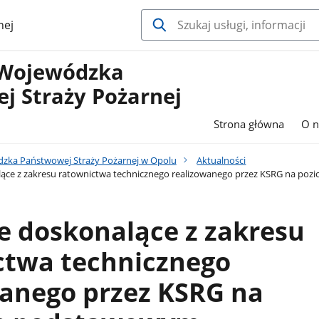
nej
Wojewódzka
j Straży Pożarnej
Strona główna
O n
ka Państwowej Straży Pożarnej w Opolu
Aktualności
lące z zakresu ratownictwa technicznego realizowanego przez KSRG na p
e doskonalące z zakresu
ctwa technicznego
wanego przez KSRG na