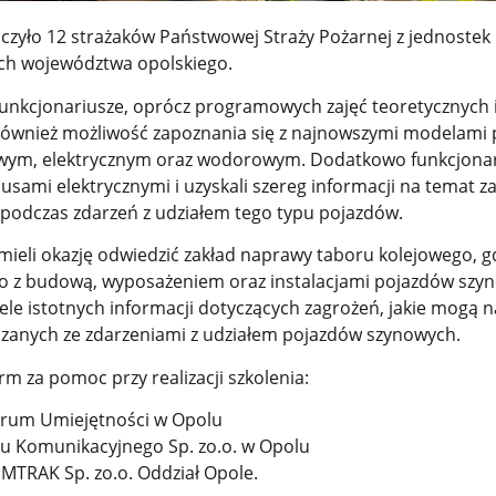
iczyło 12 strażaków Państwowej Straży Pożarnej z jednostek
ch województwa opolskiego.
 funkcjonariusze, oprócz programowych zajęć teoretycznych 
 również możliwość zapoznania się z najnowszymi modelami
wym, elektrycznym oraz wodorowym. Dodatkowo funkcjona
busami elektrycznymi i uzyskali szereg informacji na temat z
 podczas zdarzeń z udziałem tego typu pojazdów.
mieli okazję odwiedzić zakład naprawy taboru kolejowego, g
ylko z budową, wyposażeniem oraz instalacjami pojazdów szy
wiele istotnych informacji dotyczących zagrożeń, jakie mogą 
ązanych ze zdarzeniami z udziałem pojazdów szynowych.
rm za pomoc przy realizacji szkolenia:
rum Umiejętności w Opolu
du Komunikacyjnego Sp. zo.o. w Opolu
MTRAK Sp. zo.o. Oddział Opole.