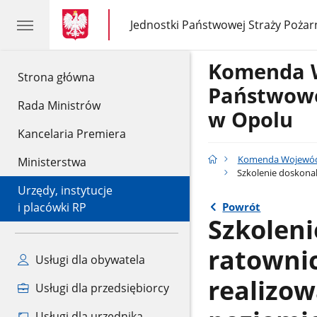
gov.pl
gov.pl
Jednostki Państwowej Straży Pożar
gov.pl
Jednostki
Państwowej
Straży
Komenda 
Pożarnej
gov.pl
Strona główna
Państwowe
Rada Ministrów
w Opolu
Kancelaria Premiera
Komenda Wojewódz
Ministerstwa
Szkolenie doskona
Urzędy, instytucje
Powrót
i placówki RP
Szkoleni
ratowni
Usługi dla obywatela
realizo
Usługi dla przedsiębiorcy
Usługi dla urzędnika