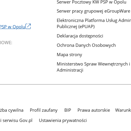
Serwer Pocztowy KW PSP w Opolu
Serwer pracy grupowej eGroupWare
Elektroniczna Platforma Usług Admini
Publicznej (ePUAP)
PSP w Opolu
Deklaracja dostępności
IOWE:
Ochrona Danych Osobowych
Mapa strony
Ministerstwo Spraw Wewnętrznych i
Administracji
użba cywilna
Profil zaufany
BIP
Prawa autorskie
Warunki
i serwisu Gov.pl
Ustawienia prywatności