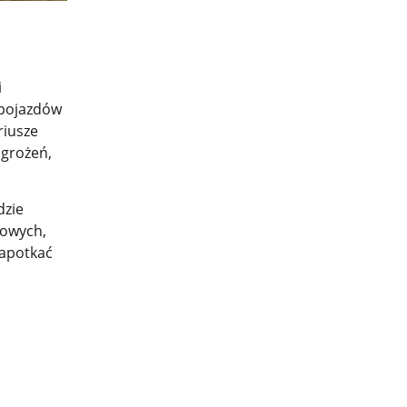
i
 pojazdów
riusze
agrożeń,
dzie
nowych,
napotkać