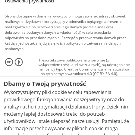
Ustawienia prywatności
Strony dostępne w domenie www.gov.pl mogą zawierać adresy skrzynek
mailowych. Użytkownik korzystający z odnośnika będącego adresem e-
mail zgadza się na przetwarzanie jego danych (adres e-mail oraz
dobrowolnie podanych danych w wiadomości) w celu przesłania
odpowiedzi na przesłane pytania. Szczegóły przetwarzania danych przez
każdą z jednostek znajdują się w ich politykach przetwarzania danych
osobowych.
Treści tekstowe publikowane w serwisie (z
wyłączeniem treści audiowizualnych), są udostępniane
na licencji typu Creative Commons: uznanie autorstwa
- na tych samych warunkach 4.0 (CC BY-SA 4.0).
Materiały audiowizualne, w tym zdjęcia, materiały
Dbamy o Twoją prywatność
audio i wideo, są udostępniane na licencji typu
Creative Commons: uznanie autorstwa użycie
Wykorzystujemy pliki cookie w celu zapewnienia
niekomercyjne - bez utworów zależnych 4.0 (CC BY-
NC-ND 4.0), o ile nie jest to stwierdzone inaczej.
prawidłowego funkcjonowania naszej witryny oraz do
analizy ruchu i optymalizacji działania strony. Dzięki nim
możemy lepiej dostosować treści do potrzeb
użytkowników i stale ulepszać nasze usługi. Pamiętaj, że
informacje przechowywane w plikach cookie mogą