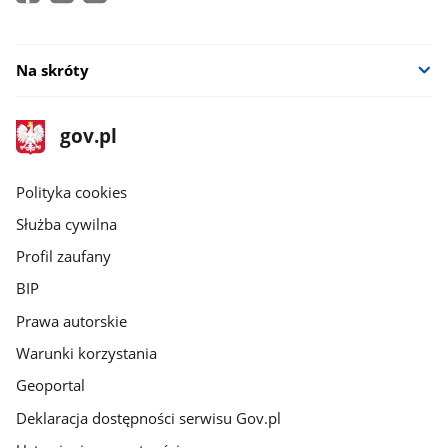
Na skróty
stopka
Strona
gov.pl
gov.pl
główna
gov.pl
Polityka cookies
Służba cywilna
Profil zaufany
BIP
Prawa autorskie
Warunki korzystania
Geoportal
Deklaracja dostępności serwisu Gov.pl