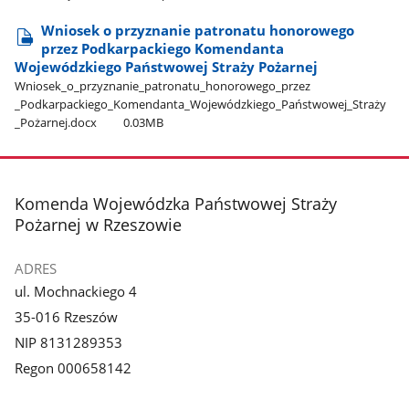
Wniosek o przyznanie patronatu honorowego
przez Podkarpackiego Komendanta
Wojewódzkiego Państwowej Straży Pożarnej
Wniosek​_o​_przyznanie​_patronatu​_honorowego​_przez​
_Podkarpackiego​_Komendanta​_Wojewódzkiego​_Państwowej​_Straży​
_Pożarnej.docx
0.03MB
stopka
Komenda Wojewódzka Państwowej Straży
Pożarnej w Rzeszowie
ADRES
ul. Mochnackiego 4
35-016 Rzeszów
NIP 8131289353
Regon 000658142