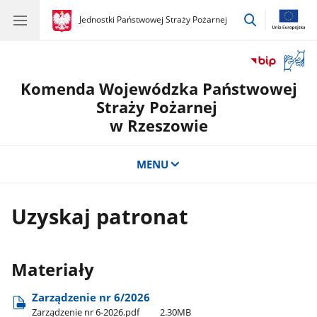
przejdź
gov.pl
Jednostki Państwowej Straży Pożarnej
gov.pl
Jednostki
do
Państwowej
wyszukiwar
Straży
Otwór
Pożarnej
okno
Komenda Wojewódzka Państwowej
z
tłuma
Straży Pożarnej
języka
w Rzeszowie
migow
MENU
Uzyskaj patronat
Materiały
Zarządzenie nr 6/2026
Zarządzenie nr 6-2026.pdf
2.30MB