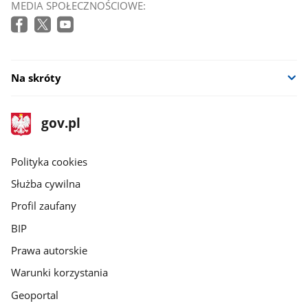
MEDIA SPOŁECZNOŚCIOWE:
Na skróty
stopka
Strona
gov.pl
gov.pl
główna
gov.pl
Polityka cookies
Służba cywilna
Profil zaufany
BIP
Prawa autorskie
Warunki korzystania
Geoportal