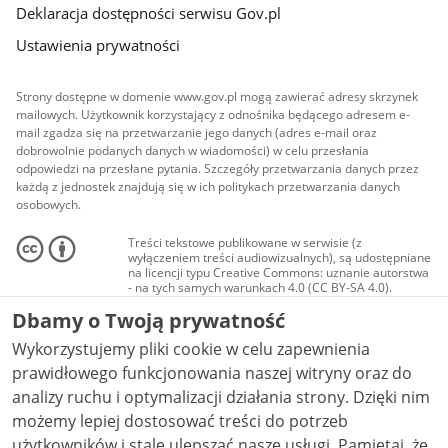
Deklaracja dostępności serwisu Gov.pl
Ustawienia prywatności
Strony dostępne w domenie www.gov.pl mogą zawierać adresy skrzynek
mailowych. Użytkownik korzystający z odnośnika będącego adresem e-
mail zgadza się na przetwarzanie jego danych (adres e-mail oraz
dobrowolnie podanych danych w wiadomości) w celu przesłania
odpowiedzi na przesłane pytania. Szczegóły przetwarzania danych przez
każdą z jednostek znajdują się w ich politykach przetwarzania danych
osobowych.
Treści tekstowe publikowane w serwisie (z
wyłączeniem treści audiowizualnych), są udostępniane
na licencji typu Creative Commons: uznanie autorstwa
- na tych samych warunkach 4.0 (CC BY-SA 4.0).
Materiały audiowizualne, w tym zdjęcia, materiały
Dbamy o Twoją prywatność
audio i wideo, są udostępniane na licencji typu
Creative Commons: uznanie autorstwa użycie
Wykorzystujemy pliki cookie w celu zapewnienia
niekomercyjne - bez utworów zależnych 4.0 (CC BY-
NC-ND 4.0), o ile nie jest to stwierdzone inaczej.
prawidłowego funkcjonowania naszej witryny oraz do
analizy ruchu i optymalizacji działania strony. Dzięki nim
możemy lepiej dostosować treści do potrzeb
użytkowników i stale ulepszać nasze usługi. Pamiętaj, że