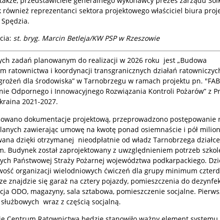
 także, przedstawiciele generalnego wykonawcy prezes zarządu Solk
k również reprezentanci sektora projektowego właściciel biura pro
ł Spędzia.
cia:
st. bryg. Marcin Betleja/KW PSP w Rzeszowie
ych zadań planowanym do realizacji w 2026 roku jest „Budowa
m ratownictwa i koordynacji transgranicznych działań ratowniczyc
agrożeń dla środowiska” w Tarnobrzegu w ramach projektu pn. "FAB
ie Odpornego i Innowacyjnego Rozwiązania Kontroli Pożarów” z 
kraina 2021-2027.
cowano dokumentacje projektową, przeprowadzono postępowanie 
wlanych zawierając umowę na kwotę ponad osiemnaście i pół milion
owana dzięki otrzymanej nieodpłatnie od władz Tarnobrzega działc
m. Budynek został zaprojektowany z uwzględnieniem potrzeb szko
nych Państwowej Straży Pożarnej województwa podkarpackiego. Dzi
iwość organizacji wielodniowych ćwiczeń dla grupy minimum czterd
e znajdzie się garaż na cztery pojazdy, pomieszczenia do dezynfek
acja ODO, magazyny, sala sztabowa, pomieszczenie socjalne. Pierws
 służbowych wraz z częścią socjalną.
 Centrum Ratownictwa będzie stanowiło ważny element systemu s