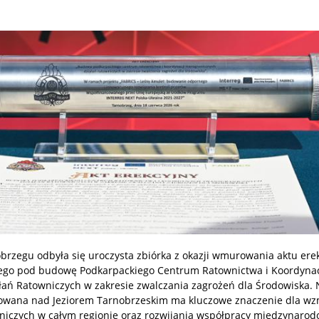
brzegu odbyła się uroczysta zbiórka z okazji wmurowania aktu ere
ego pod budowę Podkarpackiego Centrum Ratownictwa i Koordynac
łań Ratowniczych w zakresie zwalczania zagrożeń dla Środowiska.
lizowana nad Jeziorem Tarnobrzeskim ma kluczowe znaczenie dla w
wniczych w całym regionie oraz rozwijania współpracy międzynarod