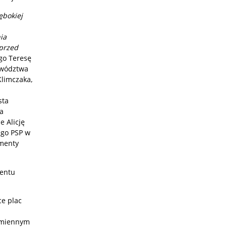
ębokiej
ia
 przed
go Teresę
ewództwa
limczaka,
sta
ka
 Alicję
ego PSP w
amenty
mentu
e plac
 imiennym