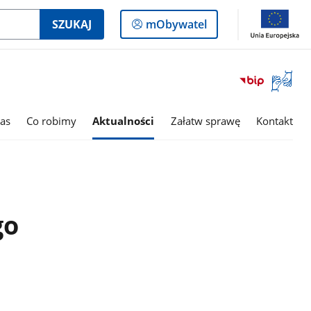
Logowanie
SZUKAJ
mObywatel
do
panelu
Otwórz
okno
z
tłumac
as
Co robimy
Aktualności
Załatw sprawę
Kontakt
języka
migowe
go