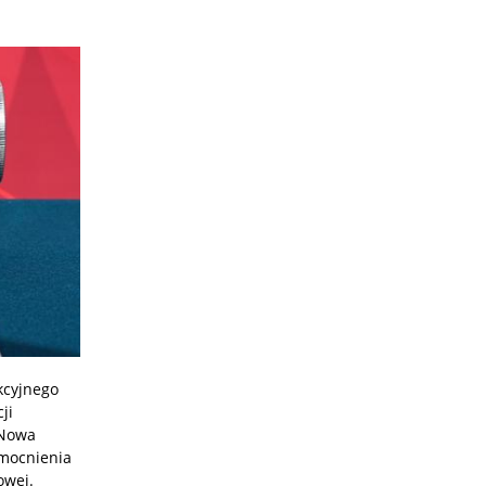
kcyjnego
ji
 Nowa
zmocnienia
owej.