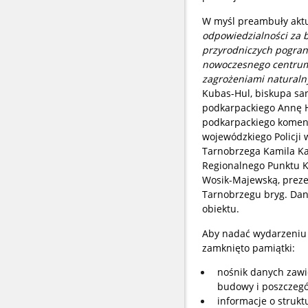
W myśl preambuły aktu
odpowiedzialności za 
przyrodniczych pograni
nowoczesnego centrum 
zagrożeniami naturaln
Kubas-Hul, biskupa san
podkarpackiego Annę H
podkarpackiego komen
wojewódzkiego Policji 
Tarnobrzega Kamila Kal
Regionalnego Punktu K
Wosik-Majewską, preze
Tarnobrzegu bryg. Dan
obiektu.
Aby nadać wydarzeniu 
zamknięto pamiątki:
nośnik danych zawi
budowy i poszczegól
informacje o struk