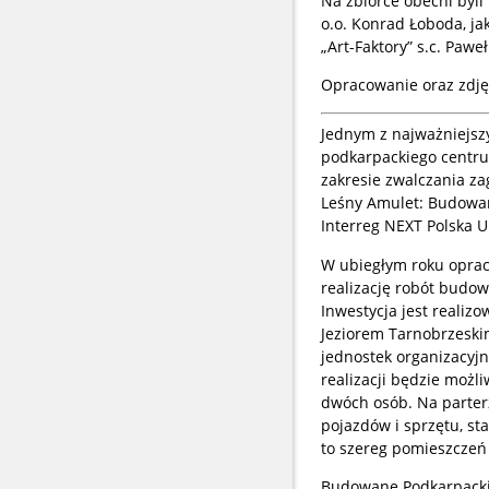
Na zbiórce obecni byli
o.o. Konrad Łoboda, ja
„Art-Faktory” s.c. Pawe
Opracowanie oraz zdję
Jednym z najważniejsz
podkarpackiego centru
zakresie zwalczania z
Leśny Amulet: Budowan
Interreg NEXT Polska U
W ubiegłym roku opra
realizację robót budo
Inwestycja jest realiz
Jeziorem Tarnobrzeski
jednostek organizacyj
realizacji będzie możl
dwóch osób. Na parterz
pojazdów i sprzętu, st
to szereg pomieszczeń
Budowane Podkarpackie