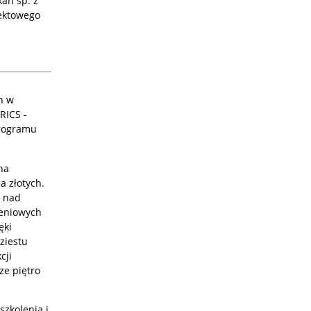
an sp. z
jektowego
h w
RICS -
Programu
na
a złotych.
e nad
leniowych
ęki
ziestu
cji
ze piętro
zkolenia i