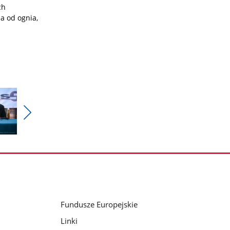
ch
a od ognia,
Pokaż
nestępne
zdjęcia
Fundusze Europejskie
Linki