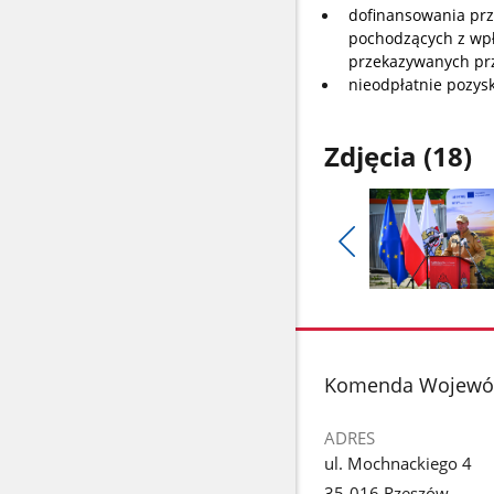
dofinansowania pr
pochodzących z wpł
przekazywanych prz
nieodpłatnie pozys
Zdjęcia (18)
Pokaż
poprzednie
Pokaż
zdjęcia
zdjęcie
1
z
stopka
Komenda Wojewódz
galerii.
ADRES
ul. Mochnackiego 4
35-016 Rzeszów