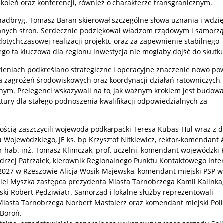
zkoleń oraz konferencji, również o charakterze transgranicznym.
adbryg. Tomasz Baran skierował szczególne słowa uznania i wdzię
anych stron. Serdecznie podziękował władzom rządowym i samor
tychczasowej realizacji projektu oraz za zapewnienie stabilnego
ego ta kluczowa dla regionu inwestycja nie mogłaby dojść do skutk
niach podkreślano strategiczne i operacyjne znaczenie nowo po
a zagrożeń środowiskowych oraz koordynacji działań ratowniczych,
nym. Prelegenci wskazywali na to, jak ważnym krokiem jest budow
tury dla stałego podnoszenia kwalifikacji odpowiedzialnych za
ością zaszczycili wojewoda podkarpacki Teresa Kubas-Hul wraz z 
 Wojewódzkiego, JE ks. bp Krzysztof Nitkiewicz, rektor-komendant
r hab. inż. Tomasz Klimczak, prof. uczelni, komendant wojewódzki P
drzej Patrzałek, kierownik Regionalnego Punktu Kontaktowego Inte
-2027 w Rzeszowie Alicja Wosik-Majewska, komendant miejski PSP w
iel Myszka zastępca prezydenta Miasta Tarnobrzega Kamil Kalinka
ski Robert Pędziwiatr. Samorząd i lokalne służby reprezentowali
iasta Tarnobrzega Norbert Mastalerz oraz komendant miejski Poli
 Boroń.