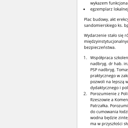
wykazem funkcjonar
egzemplarz lokaln
Plac budowy, akt erekc
sandomierskiego ks. bp
Wydarzenie stało się 
międzyinstytucjonalnyc
bezpieczeństwa.
Współpraca szkolen
nadbryg. dr hab. i
PSP nadbryg. Tomas
praktycznego w zak
pozwoli na lepszą 
dydaktycznego i po
Porozumienie z Po
Rzeszowie a Komend
Patrzałka. Porozumi
do cumowania łodzi
wodna będzie zint
ma w przyszłości s