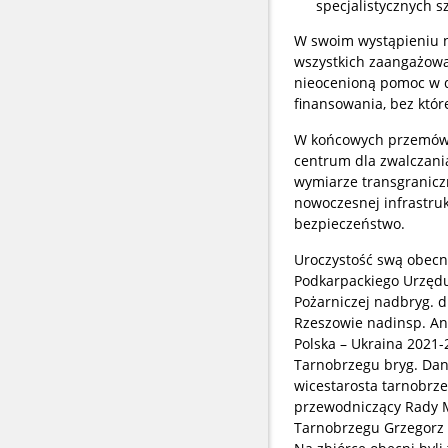
specjalistycznych s
W swoim wystąpieniu n
wszystkich zaangażow
nieocenioną pomoc w do
finansowania, bez któr
W końcowych przemówie
centrum dla zwalczani
wymiarze transgranicz
nowoczesnej infrastruk
bezpieczeństwo.
Uroczystość swą obecn
Podkarpackiego Urzędu
Pożarniczej nadbryg. d
Rzeszowie nadinsp. An
Polska – Ukraina 2021
Tarnobrzegu bryg. Dan
wicestarosta tarnobrze
przewodniczący Rady M
Tarnobrzegu Grzegorz