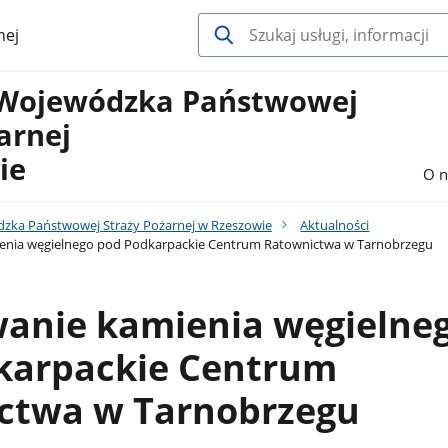
nej
Wojewódzka Państwowej
żarnej
ie
O n
ka Państwowej Straży Pożarnej w Rzeszowie
Aktualności
ia węgielnego pod Podkarpackie Centrum Ratownictwa w Tarnobrzegu
nie kamienia węgielne
karpackie Centrum
ctwa w Tarnobrzegu