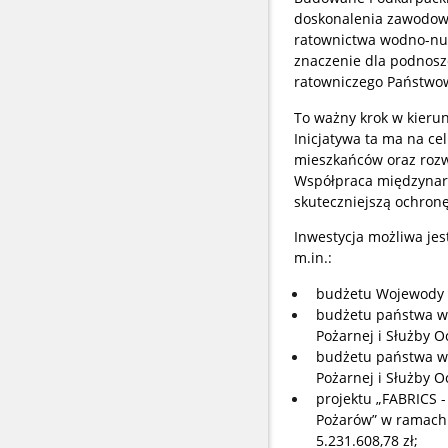
doskonalenia zawodowe
ratownictwa wodno-nur
znaczenie dla podnosz
ratowniczego Państwow
To ważny krok w kieru
Inicjatywa ta ma na ce
mieszkańców oraz rozw
Współpraca międzynaro
skuteczniejszą ochronę
Inwestycja możliwa jes
m.in.:
budżetu Wojewody P
budżetu państwa w 
Pożarnej i Służby O
budżetu państwa w 
Pożarnej i Służby O
projektu „FABRICS 
Pożarów” w ramach 
5.231.608,78 zł;