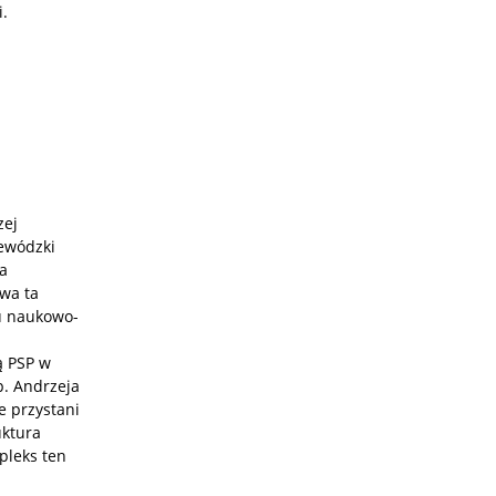
i.
zej
jewódzki
a
wa ta
u naukowo-
ą PSP w
. Andrzeja
e przystani
uktura
pleks ten