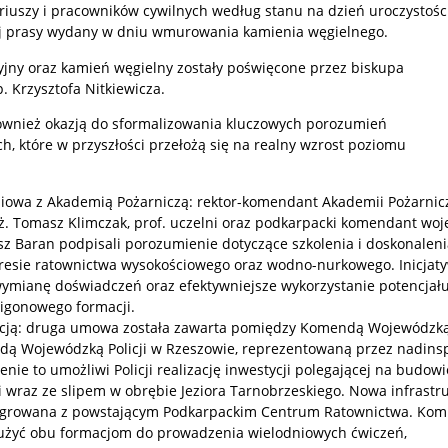
iuszy i pracowników cywilnych według stanu na dzień uroczystośc
ej prasy wydany w dniu wmurowania kamienia węgielnego.
yjny oraz kamień węgielny zostały poświęcone przez biskupa
. Krzysztofa Nitkiewicza.
również okazją do sformalizowania kluczowych porozumień
h, które w przyszłości przełożą się na realny wzrost poziomu
iowa z Akademią Pożarniczą: rektor-komendant Akademii Pożarnic
nż. Tomasz Klimczak, prof. uczelni oraz podkarpacki komendant wo
z Baran podpisali porozumienie dotyczące szkolenia i doskonaleni
resie ratownictwa wysokościowego oraz wodno-nurkowego. Inicjaty
wymianę doświadczeń oraz efektywniejsze wykorzystanie potencjał
ligonowego formacji.
licją: druga umowa została zawarta pomiędzy Komendą Wojewódzk
ą Wojewódzką Policji w Rzeszowie, reprezentowaną przez nadinsp
enie to umożliwi Policji realizację inwestycji polegającej na budowi
 wraz ze slipem w obrębie Jeziora Tarnobrzeskiego. Nowa infrastr
egrowana z powstającym Podkarpackim Centrum Ratownictwa. Kom
łużyć obu formacjom do prowadzenia wielodniowych ćwiczeń,