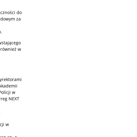
czności do
ządowym za
u.
wstającego
 również w
a
dyrektorami
 Akademii
olicji w
rreg NEXT
,
cji w