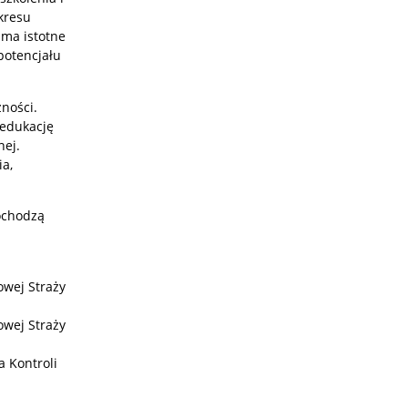
kresu
ma istotne
potencjału
ności.
 edukację
nej.
a,
pochodzą
owej Straży
owej Straży
 Kontroli