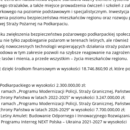
go strażaków, a także miejsce prowadzenia ćwiczeń i szkoleń z za
kowego na poziomie podstawowym i specjalistycznym. Inwestycja 
enia poziomu bezpieczeństwa mieszkańców regionu oraz rozwoju 
ej Straży Pożarnej na Podkarpaciu.
nku zwiększenia bezpieczeństwa pożarowego podkarpackiej społecz
lu nie tylko zapobieganie pożarom w terenach leśnych, ale również
ój nowoczesnych technologii wspierających działania straży pożar
dowa w tym zakresie pozwoli na szybsze reagowanie na zagrożeni
 lasów i mienia, a przede wszystkim – życia mieszkańców regionu.
t dzięki środkom finansowym w wysokości 18.746.860,90 zł, które 
odkarpackiego w wysokości 2.300.000,00 zł;
ramach „Programu Modernizacji Policji, Straży Granicznej, Państw
chrony Państwa w latach 2022-2025” w wysokości 3.247.000,00 zł;
ramach „Programu Modernizacji Policji, Straży Granicznej, Państw
chrony Państwa w latach 2026-2029” w wysokości 7.700.000,00 zł;
- Leśny Amulet: Budowanie Odpornego i Innowacyjnego Rozwiązania
Programu Interreg NEXT Polska – Ukraina 2021-2027 w wysokości