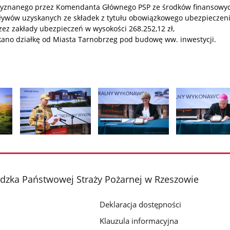
zyznanego przez Komendanta Głównego PSP ze środków finansowy
ywów uzyskanych ze składek z tytułu obowiązkowego ubezpieczeni
ez zakłady ubezpieczeń w wysokości 268.252,12 zł,
kano działkę od Miasta Tarnobrzeg pod budowę ww. inwestycji.
Pokaż
Pokaż
Pokaż
zdjęcie
zdjęcie
zdjęcie
2
3
4
z
z
z
ka Państwowej Straży Pożarnej w Rzeszowie
galerii.
galerii.
galerii.
Deklaracja dostępności
Klauzula informacyjna