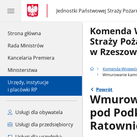
gov.pl
gov.pl
Jednostki Państwowej Straży Pożar
gov.pl
Jednostki
Państwowej
Straży
Komenda 
Pożarnej
gov.pl
Strona główna
Straży Po
Rada Ministrów
w Rzeszow
Kancelaria Premiera
Komenda Wojewódz
Ministerstwa
Wmurowanie kamien
Urzędy, instytucje
Powrót
i placówki RP
Wmurowa
pod Pod
Usługi dla obywatela
Ratowni
Usługi dla przedsiębiorcy
Usługi dla urzędnika