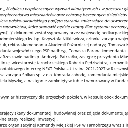
: „
W obliczu współczesnych wyzwań klimatycznych i w poczuciu gł
bezpieczeństwo mieszkańców oraz ochronę bezcennych dziedzictw
cza polsko-ukraińskiego podjęto starania zmierzające do utworzen
ratownictwa, które stanowić będzie istotny filar systemu ochrony
ymi
(…)” dokument został sygnowany przez wojewodę podkarpackie
domierskiego ks. bp. Krzysztofa Nitkiewicza, członka zarządu woj
uk, rektora-komendanta Akademii Pożarniczej nadbryg. Tomasza K
danta wojewódzkiego PSP nadbryg. Tomasza Barana komendanta
w Rzeszowie nadinsp. Andrzeja Patrzałka, zastępcę prezydenta Mia
inkę, wicestarostę tarnobrzeskiego Roberta Pędziwiatra, kierowni
ontaktowego Interreg NEXT Polska – Ukraina 2021-2027 w Rzeszowie
sa zarządu Solkan sp. z o.o. Konrada Łobodę, komendanta miejski
iela Myszkę, a następnie zamknięty w tubie i wmurowany w fund
wymiar historyczny dla przyszłych pokoleń, w kapsule obok doku
erający skany dokumentacji budowlanej oraz zdjęcia dokumentując
ne etapy realizacji inwestycji.
turze organizacyjnej Komendy Miejskiej PSP w Tarnobrzegu wraz z