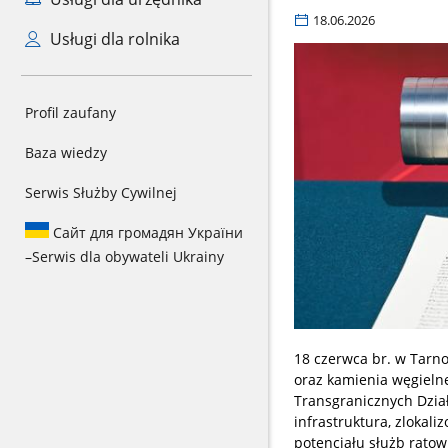
18.06.2026
Usługi dla rolnika
Profil zaufany
Baza wiedzy
Serwis Służby Cywilnej
Сайт для громадян України
–
Serwis dla obywateli Ukrainy
18 czerwca br. w Tarno
oraz kamienia węgieln
Transgranicznych Dzia
infrastruktura, zloka
potencjału służb rato