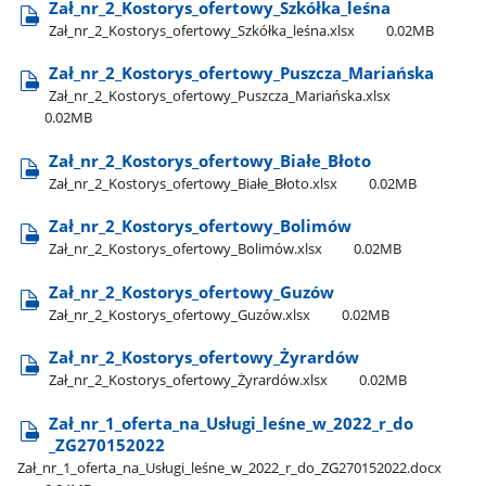
Zał​_nr​_2​_Kostorys​_ofertowy​_Szkółka​_leśna
Zał​_nr​_2​_Kostorys​_ofertowy​_Szkółka​_leśna.xlsx
0.02MB
Zał​_nr​_2​_Kostorys​_ofertowy​_Puszcza​_Mariańska
Zał​_nr​_2​_Kostorys​_ofertowy​_Puszcza​_Mariańska.xlsx
0.02MB
Zał​_nr​_2​_Kostorys​_ofertowy​_Białe​_Błoto
Zał​_nr​_2​_Kostorys​_ofertowy​_Białe​_Błoto.xlsx
0.02MB
Zał​_nr​_2​_Kostorys​_ofertowy​_Bolimów
Zał​_nr​_2​_Kostorys​_ofertowy​_Bolimów.xlsx
0.02MB
Zał​_nr​_2​_Kostorys​_ofertowy​_Guzów
Zał​_nr​_2​_Kostorys​_ofertowy​_Guzów.xlsx
0.02MB
Zał​_nr​_2​_Kostorys​_ofertowy​_Żyrardów
Zał​_nr​_2​_Kostorys​_ofertowy​_Żyrardów.xlsx
0.02MB
Zał​_nr​_1​_oferta​_na​_Usługi​_leśne​_w​_2022​_r​_do​
_ZG270152022
Zał​_nr​_1​_oferta​_na​_Usługi​_leśne​_w​_2022​_r​_do​_ZG270152022.docx