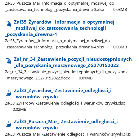
Zał35​_Puszcza​_Mar​_Informacja​_o​_optymalnej​_możliwej​_do​
_zastosowania​_technologii​_pozyskania​_drewna-3.xlsx
0.03MB
Zał35​_Żyrardów​_​_Informacja​_o​_optymalnej​
_możliwej​_do​_zastosowania​_technologii​
_pozyskania​_drewna-4
Zał35​_Żyrardów​_​_Informacja​_o​_optymalnej​_możliwej​_do​
_zastosowania​_technologii​_pozyskania​_drewna-4.xlsx
0.03MB
Zał​_nr​_34​_Zestawienie​_pozycji​_nieudostępnionych​
_dla​_pozyskania​_maszynowego​_ZG270152022
Zał​_nr​_34​_Zestawienie​_pozycji​_nieudostępnionych​_dla​_pozyskania​
_maszynowego​_ZG270152022.docx
0.01MB
Zał33​_Zyrardów​_-Zestawienie​_odległości​_i​
_warunków​_zrywki
Zał33​_Zyrardów​_-Zestawienie​_odległości​_i​_warunków​_zrywki.xlsx
0.02MB
Zał33​_Puszcza​_Mar​_-Zestawienie​_odległości​_i​
_warunków​_zrywki
Zał33​_Puszcza​_Mar​_-Zestawienie​_odległości​_i​_warunków​_zrywki.xlsx