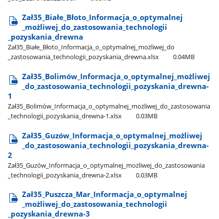
Zał35​_Białe​_Błoto​_Informacja​_o​_optymalnej​
_możliwej​_do​_zastosowania​_technologii​
_pozyskania​_drewna
Zał35​_Białe​_Błoto​_Informacja​_o​_optymalnej​_możliwej​_do​
_zastosowania​_technologii​_pozyskania​_drewna.xlsx
0.04MB
Zał35​_Bolimów​_Informacja​_o​_optymalnej​_możliwej​
_do​_zastosowania​_technologii​_pozyskania​_drewna-
1
Zał35​_Bolimów​_Informacja​_o​_optymalnej​_możliwej​_do​_zastosowania​
_technologii​_pozyskania​_drewna-1.xlsx
0.03MB
Zał35​_Guzów​_Informacja​_o​_optymalnej​_możliwej​
_do​_zastosowania​_technologii​_pozyskania​_drewna-
2
Zał35​_Guzów​_Informacja​_o​_optymalnej​_możliwej​_do​_zastosowania​
_technologii​_pozyskania​_drewna-2.xlsx
0.03MB
Zał35​_Puszcza​_Mar​_Informacja​_o​_optymalnej​
_możliwej​_do​_zastosowania​_technologii​
_pozyskania​_drewna-3