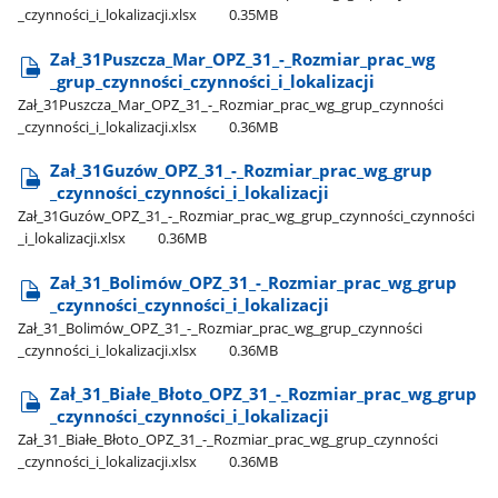
_czynności​_i​_lokalizacji.xlsx
0.35MB
Zał​_31Puszcza​_Mar​_OPZ​_31​_-​_Rozmiar​_prac​_wg​
_grup​_czynności​_czynności​_i​_lokalizacji
Zał​_31Puszcza​_Mar​_OPZ​_31​_-​_Rozmiar​_prac​_wg​_grup​_czynności​
_czynności​_i​_lokalizacji.xlsx
0.36MB
Zał​_31Guzów​_OPZ​_31​_-​_Rozmiar​_prac​_wg​_grup​
_czynności​_czynności​_i​_lokalizacji
Zał​_31Guzów​_OPZ​_31​_-​_Rozmiar​_prac​_wg​_grup​_czynności​_czynności​
_i​_lokalizacji.xlsx
0.36MB
Zał​_31​_Bolimów​_OPZ​_31​_-​_Rozmiar​_prac​_wg​_grup​
_czynności​_czynności​_i​_lokalizacji
Zał​_31​_Bolimów​_OPZ​_31​_-​_Rozmiar​_prac​_wg​_grup​_czynności​
_czynności​_i​_lokalizacji.xlsx
0.36MB
Zał​_31​_Białe​_Błoto​_OPZ​_31​_-​_Rozmiar​_prac​_wg​_grup​
_czynności​_czynności​_i​_lokalizacji
Zał​_31​_Białe​_Błoto​_OPZ​_31​_-​_Rozmiar​_prac​_wg​_grup​_czynności​
_czynności​_i​_lokalizacji.xlsx
0.36MB