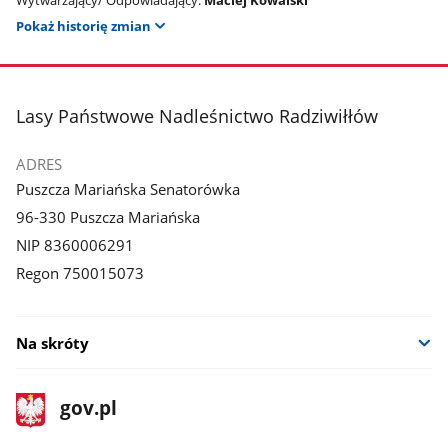
Pokaż historię zmian
stopka
Lasy Państwowe Nadleśnictwo Radziwiłłów
ADRES
Puszcza Mariańska Senatorówka
96-330 Puszcza Mariańska
NIP 8360006291
Regon 750015073
Na skróty
stopka
Strona
gov.pl
gov.pl
główna