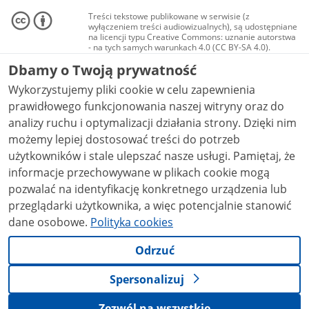
Treści tekstowe publikowane w serwisie (z
wyłączeniem treści audiowizualnych), są udostępniane
na licencji typu Creative Commons: uznanie autorstwa
- na tych samych warunkach 4.0 (CC BY-SA 4.0).
Materiały audiowizualne, w tym zdjęcia, materiały
Dbamy o Twoją prywatność
audio i wideo, są udostępniane na licencji typu
Creative Commons: uznanie autorstwa użycie
Wykorzystujemy pliki cookie w celu zapewnienia
niekomercyjne - bez utworów zależnych 4.0 (CC BY-
NC-ND 4.0), o ile nie jest to stwierdzone inaczej.
prawidłowego funkcjonowania naszej witryny oraz do
analizy ruchu i optymalizacji działania strony. Dzięki nim
możemy lepiej dostosować treści do potrzeb
użytkowników i stale ulepszać nasze usługi. Pamiętaj, że
informacje przechowywane w plikach cookie mogą
pozwalać na identyfikację konkretnego urządzenia lub
przeglądarki użytkownika, a więc potencjalnie stanowić
dane osobowe.
Polityka cookies
Odrzuć
Spersonalizuj
Zezwól na wszystkie