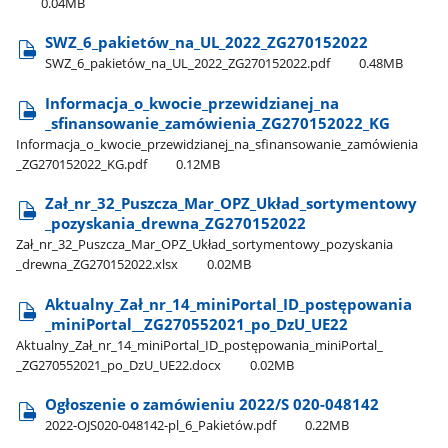
0.04MB
SWZ​_6​_pakietów​_na​_UL​_2022​_ZG270152022
SWZ​_6​_pakietów​_na​_UL​_2022​_ZG270152022.pdf
0.48MB
Informacja​_o​_kwocie​_przewidzianej​_na​
_sfinansowanie​_zamówienia​_ZG270152022​_KG
Informacja​_o​_kwocie​_przewidzianej​_na​_sfinansowanie​_zamówienia​
_ZG270152022​_KG.pdf
0.12MB
Zał​_nr​_32​_Puszcza​_Mar​_OPZ​_Układ​_sortymentowy​
_pozyskania​_drewna​_ZG270152022
Zał​_nr​_32​_Puszcza​_Mar​_OPZ​_Układ​_sortymentowy​_pozyskania​
_drewna​_ZG270152022.xlsx
0.02MB
Aktualny​_Zał​_nr​_14​_miniPortal​_ID​_postępowania​
_miniPortal​_​_ZG270552021​_po​_DzU​_UE22
Aktualny​_Zał​_nr​_14​_miniPortal​_ID​_postępowania​_miniPortal​_​
_ZG270552021​_po​_DzU​_UE22.docx
0.02MB
Ogłoszenie o zamówieniu 2022/S 020-048142
2022-OJS020-048142-pl​_6​_Pakietów.pdf
0.22MB