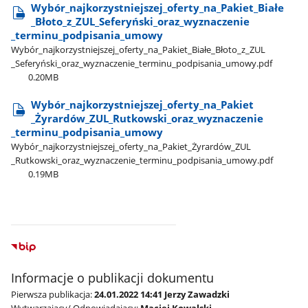
Wybór​_najkorzystniejszej​_oferty​_na​_Pakiet​_Białe​
_Błoto​_z​_ZUL​_Seferyński​_oraz​_wyznaczenie​
_terminu​_podpisania​_umowy
Wybór​_najkorzystniejszej​_oferty​_na​_Pakiet​_Białe​_Błoto​_z​_ZUL​
_Seferyński​_oraz​_wyznaczenie​_terminu​_podpisania​_umowy.pdf
0.20MB
Wybór​_najkorzystniejszej​_oferty​_na​_Pakiet​
_Żyrardów​_ZUL​_Rutkowski​_oraz​_wyznaczenie​
_terminu​_podpisania​_umowy
Wybór​_najkorzystniejszej​_oferty​_na​_Pakiet​_Żyrardów​_ZUL​
_Rutkowski​_oraz​_wyznaczenie​_terminu​_podpisania​_umowy.pdf
0.19MB
Informacje o publikacji dokumentu
Pierwsza publikacja:
24.01.2022 14:41 Jerzy Zawadzki
Wytwarzający/ Odpowiadający:
Maciej Kowalski