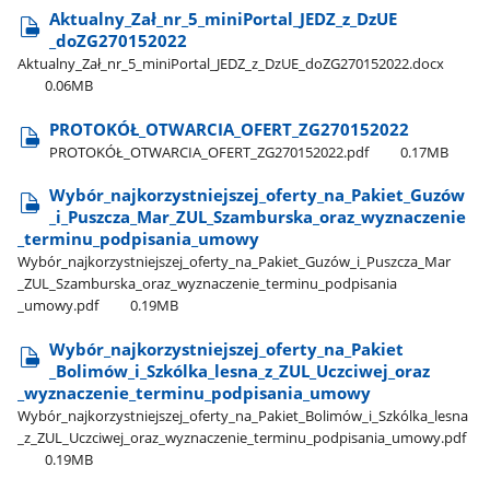
Aktualny​_Zał​_nr​_5​_miniPortal​_JEDZ​_z​_DzUE​
_doZG270152022
Aktualny​_Zał​_nr​_5​_miniPortal​_JEDZ​_z​_DzUE​_doZG270152022.docx
0.06MB
PROTOKÓŁ​_OTWARCIA​_OFERT​_ZG270152022
PROTOKÓŁ​_OTWARCIA​_OFERT​_ZG270152022.pdf
0.17MB
Wybór​_najkorzystniejszej​_oferty​_na​_Pakiet​_Guzów​
_i​_Puszcza​_Mar​_ZUL​_Szamburska​_oraz​_wyznaczenie​
_terminu​_podpisania​_umowy
Wybór​_najkorzystniejszej​_oferty​_na​_Pakiet​_Guzów​_i​_Puszcza​_Mar​
_ZUL​_Szamburska​_oraz​_wyznaczenie​_terminu​_podpisania​
_umowy.pdf
0.19MB
Wybór​_najkorzystniejszej​_oferty​_na​_Pakiet​
_Bolimów​_i​_Szkólka​_lesna​_z​_ZUL​_Uczciwej​_oraz​
_wyznaczenie​_terminu​_podpisania​_umowy
Wybór​_najkorzystniejszej​_oferty​_na​_Pakiet​_Bolimów​_i​_Szkólka​_lesna​
_z​_ZUL​_Uczciwej​_oraz​_wyznaczenie​_terminu​_podpisania​_umowy.pdf
0.19MB