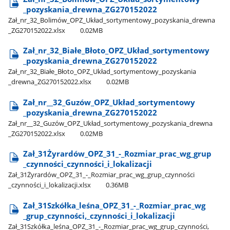
_pozyskania​_drewna​_ZG270152022
Zał​_nr​_32​_Bolimów​_OPZ​_Układ​_sortymentowy​_pozyskania​_drewna​
_ZG270152022.xlsx
0.02MB
Zał​_nr​_32​_Białe​_Błoto​_OPZ​_Układ​_sortymentowy​
_pozyskania​_drewna​_ZG270152022
Zał​_nr​_32​_Białe​_Błoto​_OPZ​_Układ​_sortymentowy​_pozyskania​
_drewna​_ZG270152022.xlsx
0.02MB
Zał​_nr​_​_32​_Guzów​_OPZ​_Układ​_sortymentowy​
_pozyskania​_drewna​_ZG270152022
Zał​_nr​_​_32​_Guzów​_OPZ​_Układ​_sortymentowy​_pozyskania​_drewna​
_ZG270152022.xlsx
0.02MB
Zał​_31Żyrardów​_OPZ​_31​_-​_Rozmiar​_prac​_wg​_grup​
_czynności​_czynności​_i​_lokalizacji
Zał​_31Żyrardów​_OPZ​_31​_-​_Rozmiar​_prac​_wg​_grup​_czynności​
_czynności​_i​_lokalizacji.xlsx
0.36MB
Zał​_31Szkółka​_leśna​_OPZ​_31​_-​_Rozmiar​_prac​_wg​
_grup​_czynności,​_czynności​_i​_lokalizacji
Zał​_31Szkółka​_leśna​_OPZ​_31​_-​_Rozmiar​_prac​_wg​_grup​_czynności,​