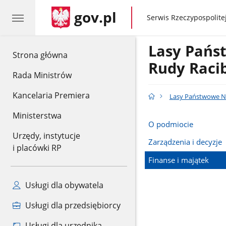
gov.pl
gov.pl
Serwis Rzeczypospolitej
Lasy Pańs
gov.pl
Strona główna
Rudy Raci
Rada Ministrów
Kancelaria Premiera
Lasy Państwowe Na
Ministerstwa
O podmiocie
Urzędy, instytucje
Zarządzenia i decyzje
i placówki RP
Finanse i majątek
Usługi dla obywatela
Usługi dla przedsiębiorcy
Usługi dla urzędnika