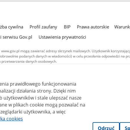
użba cywilna
Profil zaufany
BIP
Prawa autorskie
Warunki
i serwisu Gov.pl
Ustawienia prywatności
 www.gov.pl mogą zawierać adresy skrzynek mailowych. Użytkownik korzystający
dobrowolnie podanych danych w wiadomości) w celu przesłania odpowiedzi na prz
ach przetwarzania danych osobowych.
we publikowane w serwisie (z wyłączeniem treści audiowizualnych), są
 na licencji typu Creative Commons: uznanie autorstwa - na tych samych
 (CC BY-SA 4.0). Materiały audiowizualne, w tym zdjęcia, materiały audio i wideo
ienia prawidłowego funkcjonowania
ane na licencji typu Creative Commons: uznanie autorstwa użycie niekomercyjne 
ależnych 4.0 (CC BY-NC-ND 4.0), o ile nie jest to stwierdzone inaczej.
i działania strony. Dzięki nim
 użytkowników i stale ulepszać nasze
zeglądarki użytkownika, a więc
yka cookies
Odrzuć
Sp