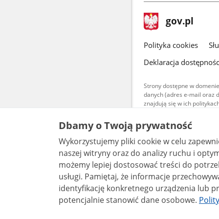
stopka
Strona
gov.pl
gov.pl
główna
gov.pl
Polityka cookies
Sł
Deklaracja dostępnośc
Strony dostępne w domenie
danych (adres e-mail oraz 
znajdują się w ich polityk
Treści teksto
Dbamy o Twoją prywatność
udostępniane
warunkach 4.0
Wykorzystujemy pliki cookie w celu zapewn
są udostępni
bez utworów z
naszej witryny oraz do analizy ruchu i optymalizacj
możemy lepiej dostosować treści do potrzeb
usługi. Pamiętaj, że informacje przechowywane w plikach cookie mogą pozwalać na
identyfikację konkretnego urządzenia lub pr
potencjalnie stanowić dane osobowe.
Polit