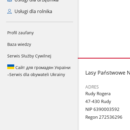
Usługi dla rolnika
Profil zaufany
Baza wiedzy
Serwis Służby Cywilnej
Сайт для громадян України
stopka
Lasy Państwowe N
–
Serwis dla obywateli Ukrainy
ADRES
Rudy Rogera
47-430 Rudy
NIP 6390003592
Regon 272536296