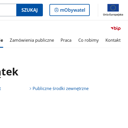
Logowanie
SZUKAJ
mObywatel
do
panelu
ie
Zamówienia publiczne
Praca
Co robimy
Kontakt
ątek
t
Publiczne środki zewnętrzne