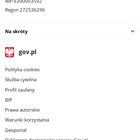
NIP 6390003592
Regon 272536296
Na skróty
stopka
Strona
gov.pl
gov.pl
główna
gov.pl
Polityka cookies
Służba cywilna
Profil zaufany
BIP
Prawa autorskie
Warunki korzystania
Geoportal
Deklaracja dostępności serwisu Gov.pl