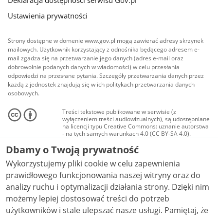
Ustawienia prywatności
Strony dostępne w domenie www.gov.pl mogą zawierać adresy skrzynek
mailowych. Użytkownik korzystający z odnośnika będącego adresem e-
mail zgadza się na przetwarzanie jego danych (adres e-mail oraz
dobrowolnie podanych danych w wiadomości) w celu przesłania
odpowiedzi na przesłane pytania. Szczegóły przetwarzania danych przez
każdą z jednostek znajdują się w ich politykach przetwarzania danych
osobowych.
Treści tekstowe publikowane w serwisie (z
wyłączeniem treści audiowizualnych), są udostępniane
na licencji typu Creative Commons: uznanie autorstwa
- na tych samych warunkach 4.0 (CC BY-SA 4.0).
Materiały audiowizualne, w tym zdjęcia, materiały
Dbamy o Twoją prywatność
audio i wideo, są udostępniane na licencji typu
Creative Commons: uznanie autorstwa użycie
Wykorzystujemy pliki cookie w celu zapewnienia
niekomercyjne - bez utworów zależnych 4.0 (CC BY-
NC-ND 4.0), o ile nie jest to stwierdzone inaczej.
prawidłowego funkcjonowania naszej witryny oraz do
analizy ruchu i optymalizacji działania strony. Dzięki nim
możemy lepiej dostosować treści do potrzeb
użytkowników i stale ulepszać nasze usługi. Pamiętaj, że