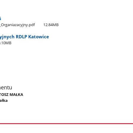
5
n​_Organiazacyjny.pdf
12.84MB
yjnych RDLP Katowice
0.10MB
mentu
ARTOSZ MAŁKA
ałka