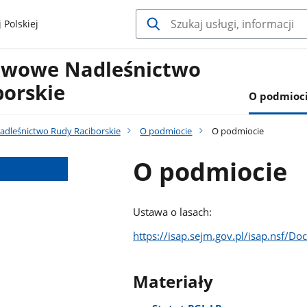
 Polskiej
twowe Nadleśnictwo
borskie
O podmioc
dleśnictwo Rudy Raciborskie
O podmiocie
O podmiocie
O podmiocie
Ustawa o lasach:
https://isap.sejm.gov.pl/isap.nsf/
Materiały