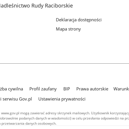
adleśnictwo Rudy Raciborskie
Deklaracja dostępności
Mapa strony
użba cywilna
Profil zaufany
BIP
Prawa autorskie
Warunki
i serwisu Gov.pl
Ustawienia prywatności
 www.gov.pl mogą zawierać adresy skrzynek mailowych. Użytkownik korzystający
dobrowolnie podanych danych w wiadomości) w celu przesłania odpowiedzi na prz
ach przetwarzania danych osobowych.