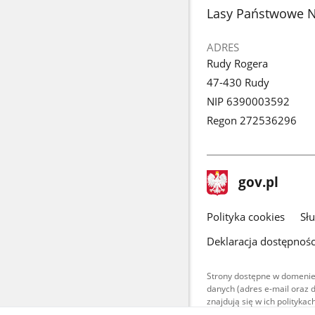
stopka
Lasy Państwowe N
ADRES
Rudy Rogera
47-430 Rudy
NIP 6390003592
Regon 272536296
stopka
Strona
gov.pl
gov.pl
główna
gov.pl
Polityka cookies
Sł
Deklaracja dostępnośc
Strony dostępne w domenie
danych (adres e-mail oraz 
znajdują się w ich polityk