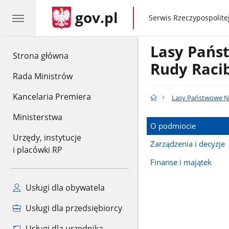
gov.pl
gov.pl
Serwis Rzeczypospolitej
Lasy Pańs
gov.pl
Strona główna
Rudy Raci
Rada Ministrów
Kancelaria Premiera
Lasy Państwowe Na
Ministerstwa
O podmiocie
Urzędy, instytucje
Zarządzenia i decyzje
i placówki RP
Finanse i majątek
Usługi dla obywatela
Usługi dla przedsiębiorcy
Usługi dla urzędnika