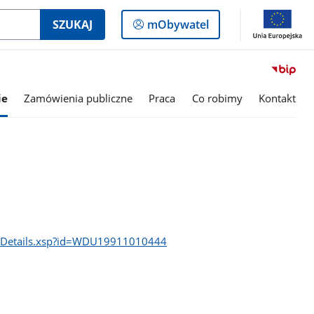
Logowanie
SZUKAJ
mObywatel
do
panelu
ie
Zamówienia publiczne
Praca
Co robimy
Kontakt
DocDetails.xsp?id=WDU19911010444