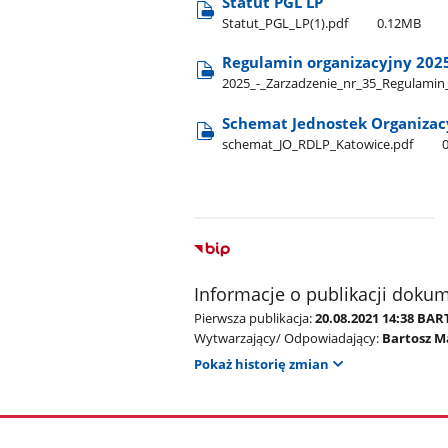
Statut PGL LP
Statut​_PGL​_LP(1).pdf
0.12MB
Regulamin organizacyjny 202
2025​_-​_Zarzadzenie​_nr​_35​_Regulami
Schemat Jednostek Organizac
schemat​_JO​_RDLP​_Katowice.pdf
Informacje o publikacji doku
Pierwsza publikacja:
20.08.2021 14:38 B
Wytwarzający/ Odpowiadający:
Bartosz M
Pokaż historię zmian