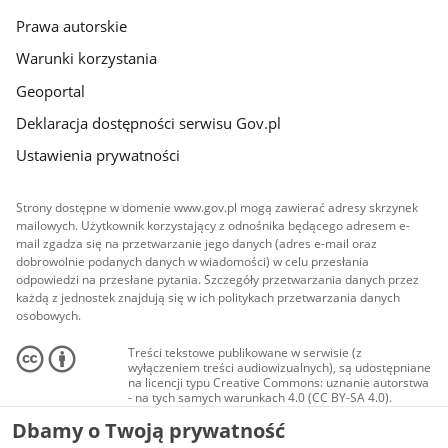
Prawa autorskie
Warunki korzystania
Geoportal
Deklaracja dostępności serwisu Gov.pl
Ustawienia prywatności
Strony dostępne w domenie www.gov.pl mogą zawierać adresy skrzynek
mailowych. Użytkownik korzystający z odnośnika będącego adresem e-
mail zgadza się na przetwarzanie jego danych (adres e-mail oraz
dobrowolnie podanych danych w wiadomości) w celu przesłania
odpowiedzi na przesłane pytania. Szczegóły przetwarzania danych przez
każdą z jednostek znajdują się w ich politykach przetwarzania danych
osobowych.
Treści tekstowe publikowane w serwisie (z
wyłączeniem treści audiowizualnych), są udostępniane
na licencji typu Creative Commons: uznanie autorstwa
- na tych samych warunkach 4.0 (CC BY-SA 4.0).
Materiały audiowizualne, w tym zdjęcia, materiały
Dbamy o Twoją prywatność
audio i wideo, są udostępniane na licencji typu
Creative Commons: uznanie autorstwa użycie