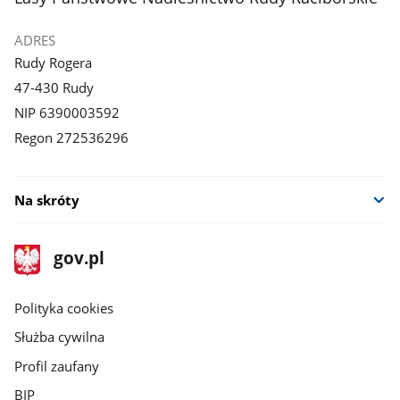
ADRES
Rudy Rogera
47-430 Rudy
NIP 6390003592
Regon 272536296
Na skróty
stopka
Strona
gov.pl
gov.pl
główna
gov.pl
Polityka cookies
Służba cywilna
Profil zaufany
BIP