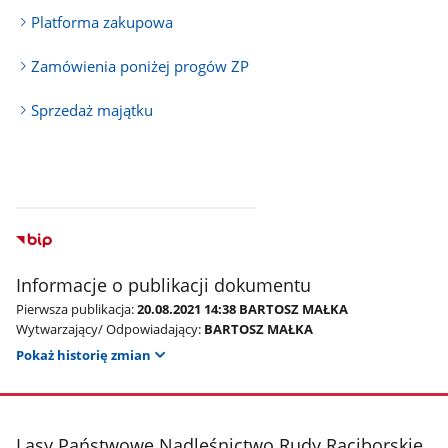
Platforma zakupowa
Zamówienia poniżej progów ZP
Sprzedaż majątku
Informacje o publikacji dokumentu
Pierwsza publikacja:
20.08.2021 14:38 BARTOSZ MAŁKA
Wytwarzający/ Odpowiadający:
BARTOSZ MAŁKA
Pokaż historię zmian
stopka
Lasy Państwowe Nadleśnictwo Rudy Raciborskie