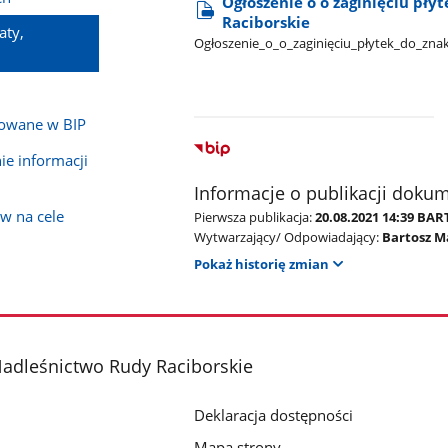
Ogłoszenie o o zaginięciu pł
Raciborskie
aty,
Ogłoszenie​_o​_o​_zaginięciu​_płytek​_do​_z
kowane w BIP
e informacji
Informacje o publikacji doku
w na cele
Pierwsza publikacja:
20.08.2021 14:39 B
Wytwarzający/ Odpowiadający:
Bartosz M
Pokaż historię zmian
adleśnictwo Rudy Raciborskie
Deklaracja dostępności
Mapa strony