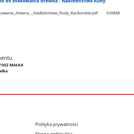
ytek do znakowania drewna - Nadleśnictwo Rudy
nakowania​_drewna​_-​_Nadleśnictwo​_Rudy​_Raciborskie.pdf
0.09MB
mentu
ARTOSZ MAŁKA
ałka
Polityka prywatności
Strona archiwalna