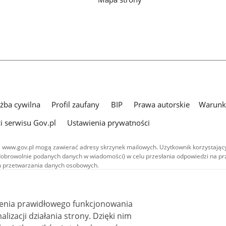
użba cywilna
Profil zaufany
BIP
Prawa autorskie
Warunki
i serwisu Gov.pl
Ustawienia prywatności
 www.gov.pl mogą zawierać adresy skrzynek mailowych. Użytkownik korzystający
dobrowolnie podanych danych w wiadomości) w celu przesłania odpowiedzi na prz
ach przetwarzania danych osobowych.
we publikowane w serwisie (z wyłączeniem treści audiowizualnych), są
 na licencji typu Creative Commons: uznanie autorstwa - na tych samych
 (CC BY-SA 4.0). Materiały audiowizualne, w tym zdjęcia, materiały audio i wideo
ienia prawidłowego funkcjonowania
ane na licencji typu Creative Commons: uznanie autorstwa użycie niekomercyjne 
ależnych 4.0 (CC BY-NC-ND 4.0), o ile nie jest to stwierdzone inaczej.
i działania strony. Dzięki nim