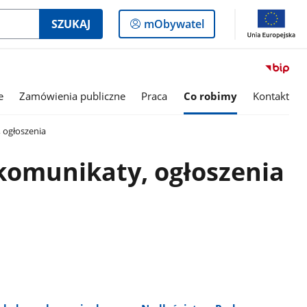
Logowanie
SZUKAJ
mObywatel
do
panelu
e
Zamówienia publiczne
Praca
Co robimy
Kontakt
 ogłoszenia
komunikaty, ogłoszenia