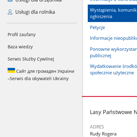
Wystąpienia, komunik
Usługi dla rolnika
ogłoszenia
Petycje
Profil zaufany
Informacje nieopubli
Baza wiedzy
Ponowne wykorzystani
publicznej
Serwis Służby Cywilnej
Wydatkowanie środkó
Сайт для громадян України
społecznie użyteczne
–
Serwis dla obywateli Ukrainy
stopka
Lasy Państwowe N
ADRES
Rudy Rogera