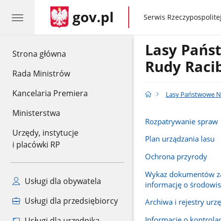
gov.pl
gov.pl
Serwis Rzeczypospolitej
Lasy Pańs
gov.pl
Strona główna
Rudy Raci
Rada Ministrów
Kancelaria Premiera
Lasy Państwowe Na
Ministerstwa
Rozpatrywanie spraw
Urzędy, instytucje
Plan urządzania lasu
i placówki RP
Ochrona przyrody
Wykaz dokumentów za
Usługi dla obywatela
informację o środowi
Usługi dla przedsiębiorcy
Archiwa i rejestry ur
Informacje o kontrola
Usługi dla urzędnika