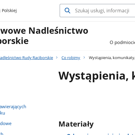
 Polskiej
twowe Nadleśnictwo
borskie
O podmioci
dleśnictwo Rudy Raciborskie
Co robimy
Wystąpienia, komunikaty,
Wystąpienia, 
wierających
sku
Materiały
zędowe
ch