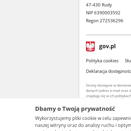
47-430 Rudy
NIP 6390003592
Regon 272536296
stopka
Strona
gov.pl
gov.pl
główna
gov.pl
Polityka cookies
Sł
Deklaracja dostępnośc
Strony dostępne w domenie
danych (adres e-mail oraz 
znajdują się w ich polityk
Treści teksto
Dbamy o Twoją prywatność
udostępniane
warunkach 4.0
Wykorzystujemy pliki cookie w celu zapewn
są udostępni
bez utworów z
naszej witryny oraz do analizy ruchu i optymalizacj