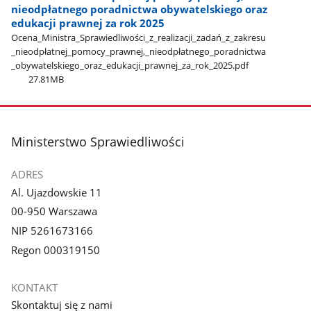
nieodpłatnego poradnictwa obywatelskiego oraz
edukacji prawnej za rok 2025
Ocena​_Ministra​_Sprawiedliwości​_z​_realizacji​_zadań​_z​_zakresu​
_nieodpłatnej​_pomocy​_prawnej,​_nieodpłatnego​_poradnictwa​
_obywatelskiego​_oraz​_edukacji​_prawnej​_za​_rok​_2025.pdf
27.81MB
stopka
Ministerstwo Sprawiedliwości
ADRES
Al. Ujazdowskie 11
00-950 Warszawa
NIP 5261673166
Regon 000319150
KONTAKT
Skontaktuj się z nami