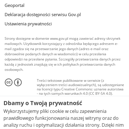
Geoportal
Deklaracja dostępności serwisu Gov.pl
Ustawienia prywatności
Strony dostępne w domenie www.gov.pl mogą zawierać adresy skrzynek
mailowych. Użytkownik korzystający z odnośnika będącego adresem e-
mail zgadza się na przetwarzanie jego danych (adres e-mail oraz
dobrowolnie podanych danych w wiadomości) w celu przesłania
odpowiedzi na przesłane pytania. Szczegóły przetwarzania danych przez
każdą z jednostek znajdują się w ich politykach przetwarzania danych
osobowych.
Treści tekstowe publikowane w serwisie (z
wyłączeniem treści audiowizualnych), są udostępniane
na licencji typu Creative Commons: uznanie autorstwa
- na tych samych warunkach 4.0 (CC BY-SA 4.0).
Materiały audiowizualne, w tym zdjęcia, materiały
Dbamy o Twoją prywatność
audio i wideo, są udostępniane na licencji typu
Creative Commons: uznanie autorstwa użycie
Wykorzystujemy pliki cookie w celu zapewnienia
niekomercyjne - bez utworów zależnych 4.0 (CC BY-
NC-ND 4.0), o ile nie jest to stwierdzone inaczej.
prawidłowego funkcjonowania naszej witryny oraz do
analizy ruchu i optymalizacji działania strony. Dzięki nim