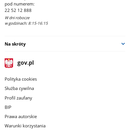
pod numerem:
22 52 12 888
W dni robocze
w godzinach: 8:15-16:15
Na skróty
stopka
Strona
gov.pl
gov.pl
główna
gov.pl
Polityka cookies
Służba cywilna
Profil zaufany
BIP
Prawa autorskie
Warunki korzystania