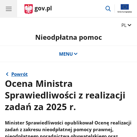
gov.pl
przejdź
do
wyszukiwar
Zmień 
PL
Nieodpłatna pomoc
MENU
Powrót
Ocena Ministra
Sprawiedliwości z realizacji
zadań za 2025 r.
Minister Sprawiedliwości opublikował Ocenę realizacji
zadań z zakresu nieodpłatnej pomocy prawnej,
nieodpłatnego poradnictwa obywatelskiego oraz