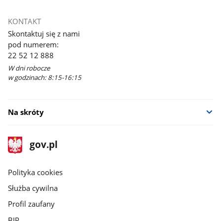
KONTAKT
Skontaktuj się z nami
pod numerem:
22 52 12 888
W dni robocze
w godzinach: 8:15-16:15
Na skróty
stopka
Strona
gov.pl
gov.pl
główna
gov.pl
Polityka cookies
Służba cywilna
Profil zaufany
BIP