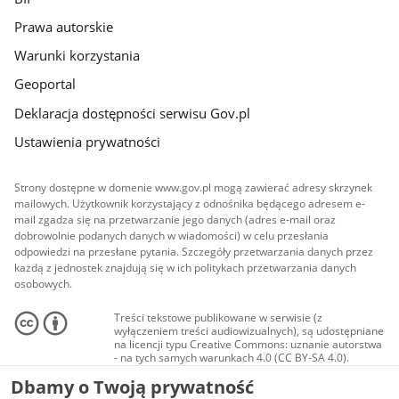
Prawa autorskie
Warunki korzystania
Geoportal
Deklaracja dostępności serwisu Gov.pl
Ustawienia prywatności
Strony dostępne w domenie www.gov.pl mogą zawierać adresy skrzynek
mailowych. Użytkownik korzystający z odnośnika będącego adresem e-
mail zgadza się na przetwarzanie jego danych (adres e-mail oraz
dobrowolnie podanych danych w wiadomości) w celu przesłania
odpowiedzi na przesłane pytania. Szczegóły przetwarzania danych przez
każdą z jednostek znajdują się w ich politykach przetwarzania danych
osobowych.
Treści tekstowe publikowane w serwisie (z
wyłączeniem treści audiowizualnych), są udostępniane
na licencji typu Creative Commons: uznanie autorstwa
- na tych samych warunkach 4.0 (CC BY-SA 4.0).
Materiały audiowizualne, w tym zdjęcia, materiały
Dbamy o Twoją prywatność
audio i wideo, są udostępniane na licencji typu
Creative Commons: uznanie autorstwa użycie