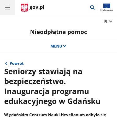
gov.pl
przejdź
do
wyszukiwar
Zmień 
PL
Nieodpłatna pomoc
MENU
Powrót
Seniorzy stawiają na
bezpieczeństwo.
Inauguracja programu
edukacyjnego w Gdańsku
W gdańskim Centrum Nauki Hevelianum odbyło się