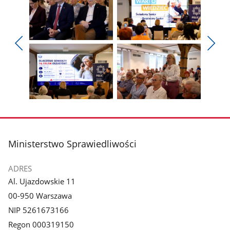
Pokaż
Pokaż
zdjęcie
zdjęcie
Pokaż
Poka
1
2
poprzednie
nest
z
z
zdjęcia
zdjęc
galerii.
galerii.
Pokaż
Pokaż
zdjęcie
zdjęcie
3
4
z
z
stopka
Ministerstwo Sprawiedliwości
galerii.
galerii.
ADRES
Al. Ujazdowskie 11
00-950 Warszawa
NIP 5261673166
Regon 000319150