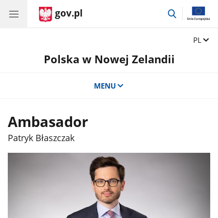
gov.pl
przejdź
do
wyszukiwar
Zmień 
PL
Polska w Nowej Zelandii
MENU
Ambasador
Patryk Błaszczak