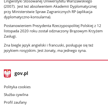
Lingwistyki Stosowanej Uniwersytetu Warszawskiego
(2007). Jest też absolwentem Akademii Dyplomatycznej
przy Ministerstwie Spraw Zagranicznych RP (aplikacja
dyplomatyczno-konsularna).
Postanowieniem Prezydenta Rzeczypospolitej Polskiej z 12
listopada 2020 roku został odznaczony Brązowym Krzyżem
Zasługi.
Zna biegle język angielski i francuski, posługuje się też
językiem rosyjskim. Jest żonaty, ma jednego syna.
stopka
Strona
gov.pl
gov.pl
główna
gov.pl
Polityka cookies
Służba cywilna
Profil zaufany