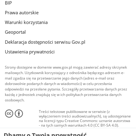
BIP
Prawa autorskie
Warunki korzystania
Geoportal
Deklaracja dostępności serwisu Gov.pl
Ustawienia prywatności
Strony dostępne w domenie www.gov.pl mogą zawierać adresy skrzynek
mailowych. Użytkownik korzystający z odnośnika będącego adresem e-
mail zgadza się na przetwarzanie jego danych (adres e-mail oraz
dobrowolnie podanych danych w wiadomości) w celu przesłania
odpowiedzi na przesłane pytania. Szczegóły przetwarzania danych przez
każdą z jednostek znajdują się w ich politykach przetwarzania danych
osobowych.
Treści tekstowe publikowane w serwisie (z
wyłączeniem treści audiowizualnych), są udostępniane
na licencji typu Creative Commons: uznanie autorstwa
- na tych samych warunkach 4.0 (CC BY-SA 4.0).
Materiały audiowizualne, w tym zdjęcia, materiały
Dbamy o Twoją prywatność
audio i wideo, są udostępniane na licencji typu