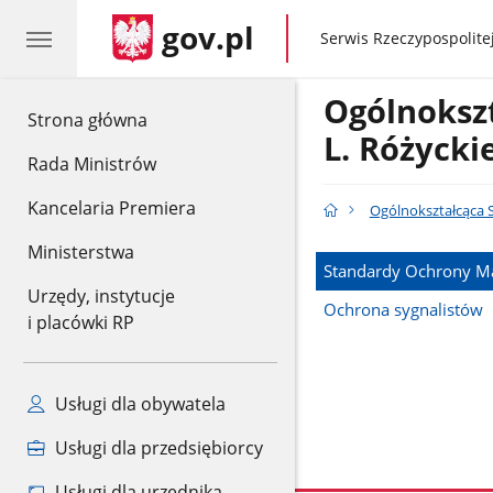
gov.pl
gov.pl
Serwis Rzeczypospolitej
Ogólnoksz
gov.pl
Strona główna
L. Różyck
Rada Ministrów
Kancelaria Premiera
Ogólnokształcąca S
Ministerstwa
Standardy Ochrony Ma
Urzędy, instytucje
Ochrona sygnalistów
i placówki RP
Usługi dla obywatela
Usługi dla przedsiębiorcy
Usługi dla urzędnika