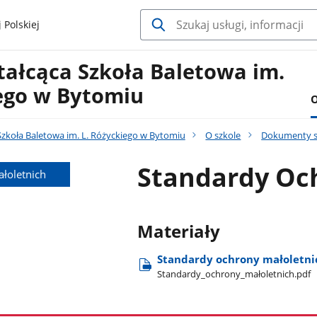
 Polskiej
tałcąca Szkoła Baletowa im.
iego w Bytomiu
O
zkoła Baletowa im. L. Różyckiego w Bytomiu
O szkole
Dokumenty s
Standardy Oc
łoletnich
Materiały
Standardy ochrony małoletni
Standardy​_ochrony​_małoletnich.pdf