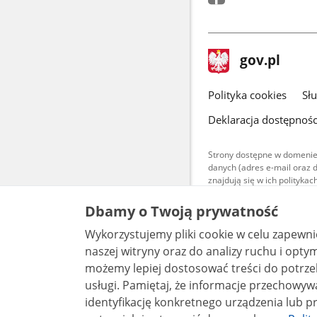
stopka
Strona
gov.pl
gov.pl
główna
gov.pl
Polityka cookies
Sł
Deklaracja dostępnośc
Strony dostępne w domenie
danych (adres e-mail oraz 
znajdują się w ich polityk
Treści teksto
Dbamy o Twoją prywatność
udostępniane
warunkach 4.0
Wykorzystujemy pliki cookie w celu zapewn
są udostępni
bez utworów z
naszej witryny oraz do analizy ruchu i optymalizacj
możemy lepiej dostosować treści do potrzeb
usługi. Pamiętaj, że informacje przechowywane w plikach cookie mogą pozwalać na
identyfikację konkretnego urządzenia lub pr