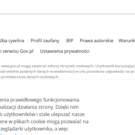
użba cywilna
Profil zaufany
BIP
Prawa autorskie
Warunki
i serwisu Gov.pl
Ustawienia prywatności
 www.gov.pl mogą zawierać adresy skrzynek mailowych. Użytkownik korzystający
dobrowolnie podanych danych w wiadomości) w celu przesłania odpowiedzi na prz
ach przetwarzania danych osobowych.
we publikowane w serwisie (z wyłączeniem treści audiowizualnych), są
 na licencji typu Creative Commons: uznanie autorstwa - na tych samych
 (CC BY-SA 4.0). Materiały audiowizualne, w tym zdjęcia, materiały audio i wideo
ienia prawidłowego funkcjonowania
ane na licencji typu Creative Commons: uznanie autorstwa użycie niekomercyjne 
ależnych 4.0 (CC BY-NC-ND 4.0), o ile nie jest to stwierdzone inaczej.
i działania strony. Dzięki nim
 użytkowników i stale ulepszać nasze
zeglądarki użytkownika, a więc