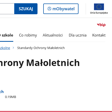
Logowanie
SZUKAJ
mObywatel
do
panelu
 szkole
Co robimy
Aktualności
Dla ucznia
Kontakt
zkolne
Standardy Ochrony Małoletnich
hrony Małoletnich
ch
0.19MB