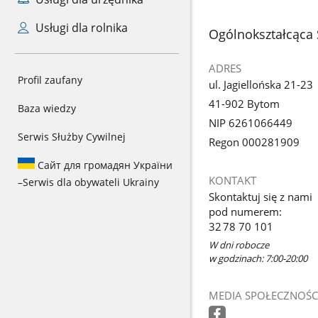
Usługi dla rolnika
stopka
Ogólnokształcąca
ADRES
Profil zaufany
ul. Jagiellońska 21-23
41-902 Bytom
Baza wiedzy
NIP 6261066449
Serwis Służby Cywilnej
Regon 000281909
Сайт для громадян України
KONTAKT
–
Serwis dla obywateli Ukrainy
Skontaktuj się z nami
pod numerem:
32 78 70 101
W dni robocze
w godzinach: 7:00-20:00
MEDIA SPOŁECZNOŚC