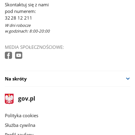
Skontaktuj się z nami
pod numerem:
32 28 12 211
W dni robocze
w godzinach: 8:00-20:00
MEDIA SPOŁECZNOŚCIOWE:
Na skróty
stopka
Strona
gov.pl
gov.pl
główna
gov.pl
Polityka cookies
Służba cywilna
Profil zaufany