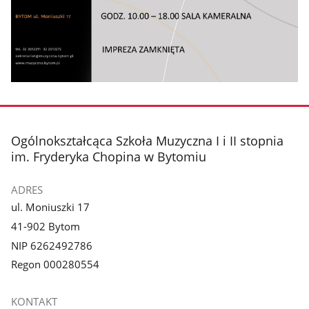
stopka
Ogólnokształcąca Szkoła Muzyczna I i II stopnia
im. Fryderyka Chopina w Bytomiu
ADRES
ul. Moniuszki 17
41-902 Bytom
NIP 6262492786
Regon 000280554
KONTAKT