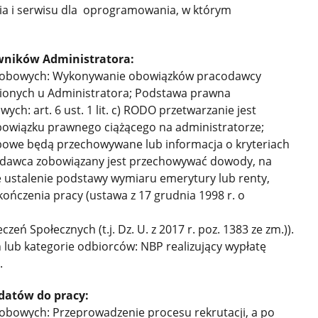
ia i serwisu dla oprogramowania, w którym
ników Administratora:
osobowych: Wykonywanie obowiązków pracodawcy
ionych u Administratora; Podstawa prawna
ch: art. 6 ust. 1 lit. c) RODO przetwarzanie jest
bowiązku prawnego ciążącego na administratorze;
obowe będą przechowywane lub informacja o kryteriach
codawca zobowiązany jest przechowywać dowody, na
 ustalenie podstawy wymiaru emerytury lub renty,
akończenia pracy (ustawa z 17 grudnia 1998 r. o
zeń Społecznych (t.j. Dz. U. z 2017 r. poz. 1383 ze zm.)).
ub kategorie odbiorców: NBP realizujący wypłatę
.
atów do pracy:
obowych: Przeprowadzenie procesu rekrutacji, a po