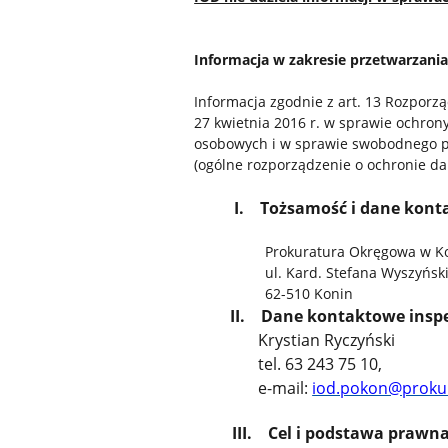
Informacja w zakresie przetwarzani
Informacja zgodnie z art. 13 Rozporz
27 kwietnia 2016 r. w sprawie ochron
osobowych i w sprawie swobodnego p
(ogólne rozporządzenie o ochronie d
I. Tożsamość i dane kont
Prokuratura Okręgowa w Ko
ul. Kard. Stefana Wyszyński
62-510 Konin
II. Dane kontaktowe inspe
Krystian Ryczyński
tel. 63 243 75 10,
e-mail:
iod.pokon@prokur
III. Cel i podstawa prawn