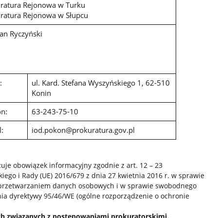
ratura Rejonowa w Turku
ratura Rejonowa w Słupcu
ian Ryczyński
:
ul. Kard. Stefana Wyszyńskiego 1, 62-510
Konin
on:
63-243-75-10
l:
iod.pokon@prokuratura.gov.pl
uje obowiązek informacyjny zgodnie z art. 12 – 23
ego i Rady (UE) 2016/679 z dnia 27 kwietnia 2016 r. w sprawie
z przetwarzaniem danych osobowych i w sprawie swobodnego
nia dyrektywy 95/46/WE (ogólne rozporządzenie o ochronie
ach związanych z postępowaniami prokuratorskimi.