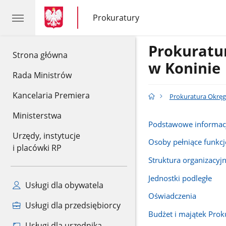
gov.pl
gov.pl
Prokuratury
gov.pl
Prokuratury
Prokurat
gov.pl
Strona główna
w Koninie
Rada Ministrów
Kancelaria Premiera
Prokuratura Okręg
Ministerstwa
Podstawowe informac
Urzędy, instytucje
Osoby pełniące funkcj
i placówki RP
Struktura organizacyj
Jednostki podległe
Usługi dla obywatela
Oświadczenia
Usługi dla przedsiębiorcy
Budżet i majątek Prok
Usługi dla urzędnika