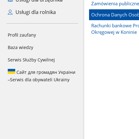
Zamówienia publiczn
Usługi dla rolnika
Ochrona Danych Oso
Rachunki bankowe Pr
Okręgowej w Koninie
Profil zaufany
Baza wiedzy
Serwis Służby Cywilnej
Сайт для громадян України
–
Serwis dla obywateli Ukrainy