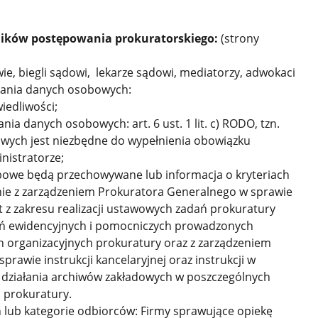
ików postępowania prokuratorskiego:
(strony
ie, biegli sądowi, lekarze sądowi, mediatorzy, adwokaci
rzania danych osobowych:
edliwości;
a danych osobowych: art. 6 ust. 1 lit. c) RODO, tzn.
wych jest niezbędne do wypełnienia obowiązku
nistratorze;
obowe będą przechowywane lub informacja o kryteriach
nie z zarządzeniem Prokuratora Generalnego w sprawie
z zakresu realizacji ustawowych zadań prokuratury
eń ewidencyjnych i pomocniczych prowadzonych
 organizacyjnych prokuratury oraz z zarządzeniem
rawie instrukcji kancelaryjnej oraz instrukcji w
su działania archiwów zakładowych w poszczególnych
 prokuratury.
lub kategorie odbiorców: Firmy sprawujące opiekę