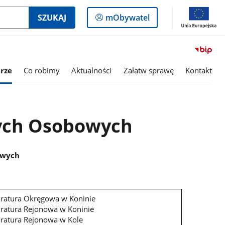
Logowanie
SZUKAJ
mObywatel
do
panelu
rze
Co robimy
Aktualności
Załatw sprawę
Kontakt
ych Osobowych
owych
ratura Okręgowa w Koninie
ratura Rejonowa w Koninie
ratura Rejonowa w Kole