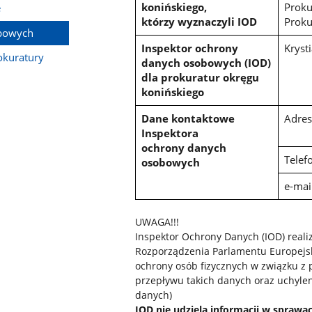
konińskiego,
Proku
e
którzy wyznaczyli IOD
Proku
bowych
Inspektor ochrony
Kryst
okuratury
danych osobowych (IOD)
dla prokuratur okręgu
konińskiego
Dane kontaktowe
Adres
Inspektora
ochrony danych
Telef
osobowych
e-mai
UWAGA!!!
Inspektor Ochrony Danych (IOD) realiz
Rozporządzenia Parlamentu Europejski
ochrony osób fizycznych w związku 
przepływu takich danych oraz uchyle
danych)
IOD nie udziela informacji w spraw