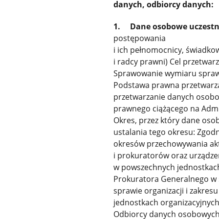
danych, odbiorcy danych:
1.
Dane osobowe uczestn
postępowania
i ich pełnomocnicy, świadkow
i radcy prawni) Cel przetwa
Sprawowanie wymiaru sprawi
Podstawa prawna przetwarzani
przetwarzanie danych osobo
prawnego ciążącego na Admi
Okres, przez który dane os
ustalania tego okresu: Zgod
okresów przechowywania akt 
i prokuratorów oraz urządz
w powszechnych jednostkach
Prokuratora Generalnego w sp
sprawie organizacji i zakre
jednostkach organizacyjnych
Odbiorcy danych osobowych 