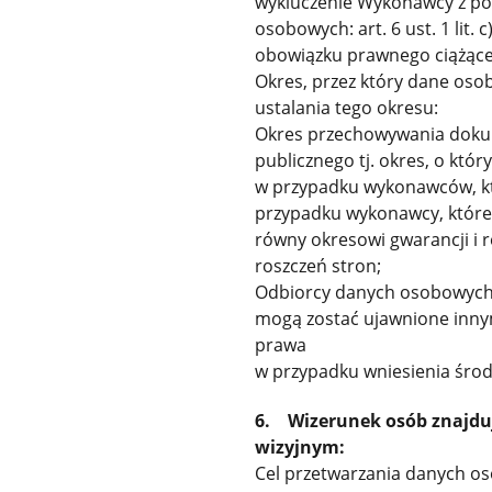
wykluczenie Wykonawcy z p
osobowych: art. 6 ust. 1 lit
obowiązku prawnego ciążące
Okres, przez który dane os
ustalania tego okresu:
Okres przechowywania dokum
publicznego tj. okres, o kt
w przypadku wykonawców, kt
przypadku wykonawcy, któreg
równy okresowi gwarancji i rę
roszczeń stron;
Odbiorcy danych osobowych
mogą zostać ujawnione inny
prawa
w przypadku wniesienia śro
6. Wizerunek osób znajdu
wizyjnym:
Cel przetwarzania danych o