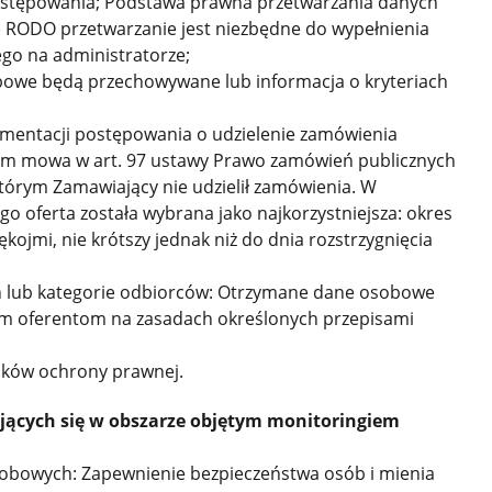
ostępowania; Podstawa prawna przetwarzania danych
. c) RODO przetwarzanie jest niezbędne do wypełnienia
go na administratorze;
obowe będą przechowywane lub informacja o kryteriach
entacji postępowania o udzielenie zamówienia
órym mowa w art. 97 ustawy Prawo zamówień publicznych
órym Zamawiający nie udzielił zamówienia. W
o oferta została wybrana jako najkorzystniejsza: okres
kojmi, nie krótszy jednak niż do dnia rozstrzygnięcia
 lub kategorie odbiorców: Otrzymane dane osobowe
m oferentom na zasadach określonych przepisami
dków ochrony prawnej.
jących się w obszarze objętym monitoringiem
sobowych: Zapewnienie bezpieczeństwa osób i mienia