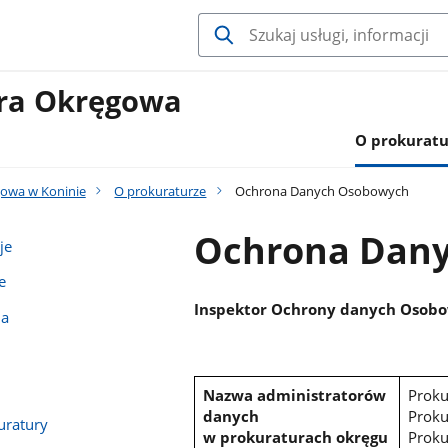
ura Okręgowa
O prokuratu
owa w Koninie
O prokuraturze
Ochrona Danych Osobowych
Ochrona Dan
je
e
Inspektor Ochrony danych Osob
na
Nazwa administratorów
Proku
danych
Proku
uratury
w prokuraturach okręgu
Proku