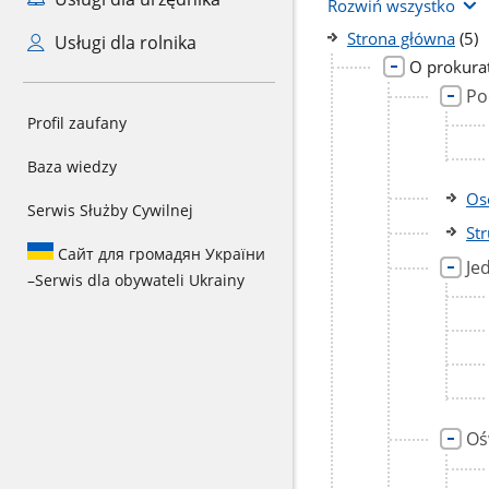
Rozwiń wszystko
licz
Strona główna
(5)
Usługi dla rolnika
pod
O prokura
Po
Profil zaufany
Baza wiedzy
Os
Serwis Służby Cywilnej
St
Сайт для громадян України
Je
–
Serwis dla obywateli Ukrainy
Oś