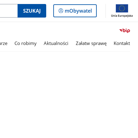
Logowanie
SZUKAJ
mObywatel
do
panelu
urze
Co robimy
Aktualności
Załatw sprawę
Kontakt