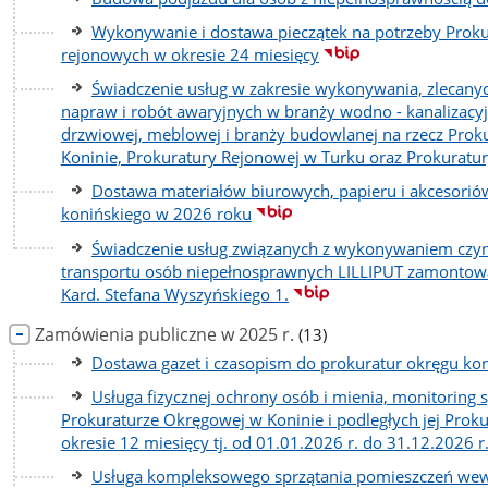
Wykonywanie i dostawa pieczątek na potrzeby Prokur
rejonowych w okresie 24 miesięcy
Świadczenie usług w zakresie wykonywania, zlecan
napraw i robót awaryjnych w branży wodno - kanalizacyjne
drzwiowej, meblowej i branży budowlanej na rzecz Prok
Koninie, Prokuratury Rejonowej w Turku oraz Prokuratu
Dostawa materiałów biurowych, papieru i akcesori
konińskiego w 2026 roku
Świadczenie usług związanych z wykonywaniem czyn
transportu osób niepełnosprawnych LILLIPUT zamontowa
Kard. Stefana Wyszyńskiego 1.
liczba
Zamówienia publiczne w 2025 r.
(13)
podstron
Dostawa gazet i czasopism do prokuratur okręgu ko
Usługa fizycznej ochrony osób i mienia, monitoring
Prokuraturze Okręgowej w Koninie i podległych jej Proku
okresie 12 miesięcy tj. od 01.01.2026 r. do 31.12.2026 r
Usługa kompleksowego sprzątania pomieszczeń wewn