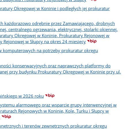
atury Okręgowej w Koninie i podległych jej prokuratur
ych każdorazowo odrębnie przez Zamawiającego, drobnych
j, centralnego ogrzewania, elektrycznej, stolarki okiennej,
uratury Okręgowej w Koninie, Prokuratury Rejonowej w
ry Rejonowej w Słupcy na okres 24 miesięcy
ów komputerowych na potrzeby prokuratur okręgu
ności konserwacyjnych oraz naprawczych platformy do
nej przy budynku Prokuratury Okręgowej w Koninie przy ul.
nińskiego w 2026 roku
 systemu alarmowego oraz wsparcie grupy interwencyjnej w
raturach Rejonowych w Koninie, Kole, Turku i Słupcy w
.
ętrznych i terenów zewnętrznych prokuratur okręgu