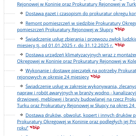
Rejonowej w Koninie oraz Prokuratury Rejonowej w Tur
Dostawa gazet i czasopism do prokuratur okręgu ko
Remont pomieszczeń w siedzibie Prokuratury Okręg
pomieszczeń Prokuratury Rejonowej w Słupcy
Świadczenie usług zbierania i przewozu zwłok ludzki
miesięcy tj. od 01.01.2025 r. do 31.12.2025 r.
Dostawa urządzeń klimatyzacyjnych wraz z montaże
Okręgowej w Koninie oraz Prokuratury Rejonowej w Kol
Wykonanie i dostawę pieczątek na potrzeby Prokurat
rejonowych w okresie 24 miesięcy
Świadczenie usług w zakresie wykonywania, zlecan
napraw i robót awaryjnych w branży wodno - kanalizacyjne
drzwiowej, meblowej i branży budowlanej na rzecz Prok
Turku oraz Prokuratury Rejonowej w Słupcy na okres 24 
Dostawa druków, obwolut, kopert i innych druków p
Prokuratury Okręgowej w Koninie oraz podległych jej Pr
roku”