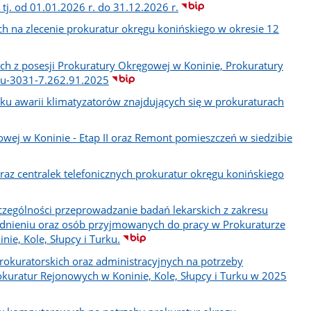
tj. od 01.01.2026 r. do 31.12.2026 r.
ch na zlecenie prokuratur okręgu konińskiego w okresie 12
z posesji Prokuratury Okręgowej w Koninie, Prokuratury
ku-3031-7.262.91.2025
ku awarii klimatyzatorów znajdujących się w prokuraturach
ej w Koninie - Etap II oraz Remont pomieszczeń w siedzibie
raz centralek telefonicznych prokuratur okręgu konińskiego
czególności przeprowadzanie badań lekarskich z zakresu
dnieniu oraz osób przyjmowanych do pracy w Prokuraturze
ie, Kole, Słupcy i Turku.
rokuratorskich oraz administracyjnych na potrzeby
okuratur Rejonowych w Koninie, Kole, Słupcy i Turku w 2025