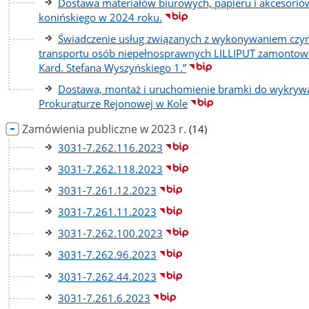
Dostawa materiałów biurowych, papieru i akcesori
konińskiego w 2024 roku.
Świadczenie usług związanych z wykonywaniem czyn
transportu osób niepełnosprawnych LILLIPUT zamontowa
Kard. Stefana Wyszyńskiego 1.”
Dostawa, montaż i uruchomienie bramki do wykrywa
Prokuraturze Rejonowej w Kole
liczba
Zamówienia publiczne w 2023 r.
(14)
podstron
3031-7.262.116.2023
3031-7.262.118.2023
3031-7.261.12.2023
3031-7.261.11.2023
3031-7.262.100.2023
3031-7.262.96.2023
3031-7.262.44.2023
3031-7.261.6.2023