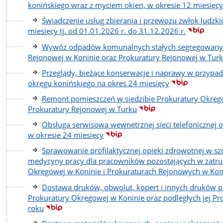
konińskiego wraz z myciem okien, w okresie 12 miesięcy 
Świadczenie usług zbierania i przewozu zwłok ludzki
miesięcy tj. od 01.01.2026 r. do 31.12.2026 r.
Wywóz odpadów komunalnych stałych segregowanych 
Rejonowej w Koninie oraz Prokuratury Rejonowej w Tur
Przeglądy, bieżące konserwacje i naprawy w przypad
okręgu konińskiego na okres 24 miesięcy
Remont pomieszczeń w siedzibie Prokuratury Okręgow
Prokuratury Rejonowej w Turku
Obsługa serwisowa wewnętrznej sieci telefonicznej o
w okresie 24 miesięcy
Sprawowanie profilaktycznej opieki zdrowotnej w sz
medycyny pracy dla pracowników pozostających w zatru
Okręgowej w Koninie i Prokuraturach Rejonowych w Konin
Dostawa druków, obwolut, kopert i innych druków p
Prokuratury Okręgowej w Koninie oraz podległych jej Pr
roku