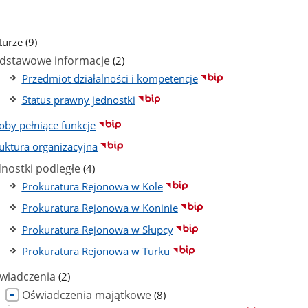
ba
stron
liczba
turze
(9)
podstron
liczba
dstawowe informacje
(2)
podstron
Przedmiot działalności i kompetencje
Status prawny jednostki
oby pełniące funkcje
ruktura organizacyjna
liczba
dnostki podległe
(4)
podstron
Prokuratura Rejonowa w Kole
Prokuratura Rejonowa w Koninie
Prokuratura Rejonowa w Słupcy
Prokuratura Rejonowa w Turku
liczba
wiadczenia
(2)
podstron
liczba
Oświadczenia majątkowe
(8)