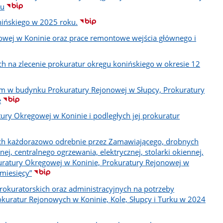
ku
nińskiego w 2025 roku.
owej w Koninie oraz prace remontowe wejścia głównego i
ch na zlecenie prokuratur okręgu konińskiego w okresie 12
m w budynku Prokuratury Rejonowej w Słupcy, Prokuratury
e
ury Okręgowej w Koninie i podległych jej prokuratur
ych każdorazowo odrębnie przez Zamawiającego, drobnych
j, centralnego ogrzewania, elektrycznej, stolarki okiennej,
uratury Okręgowej w Koninie, Prokuratury Rejonowej w
miesięcy”
rokuratorskich oraz administracyjnych na potrzeby
okuratur Rejonowych w Koninie, Kole, Słupcy i Turku w 2024