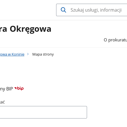
ura Okręgowa
O prokurat
owa w Koninie
Mapa strony
ony BIP
kać