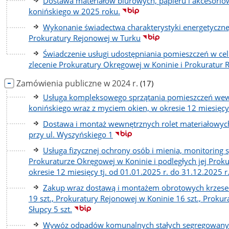
Dostawa materiałów biurowych, papieru i akcesori
konińskiego w 2025 roku.
Wykonanie świadectwa charakterystyki energetyczn
Prokuratury Rejonowej w Turku
Świadczenie usługi udostępniania pomieszczeń w ce
zlecenie Prokuratury Okręgowej w Koninie i Prokuratur R
liczba
Zamówienia publiczne w 2024 r.
(17)
podstron
Usługa kompleksowego sprzątania pomieszczeń wewn
konińskiego wraz z myciem okien, w okresie 12 miesięcy 
Dostawa i montaż wewnętrznych rolet materiałowyc
przy ul. Wyszyńskiego 1
Usługa fizycznej ochrony osób i mienia, monitoring
Prokuraturze Okręgowej w Koninie i podległych jej Proku
okresie 12 miesięcy tj. od 01.01.2025 r. do 31.12.2025 r
Zakup wraz dostawą i montażem obrotowych krzeseł
19 szt., Prokuratury Rejonowej w Koninie 16 szt., Proku
Słupcy 5 szt.
Wywóz odpadów komunalnych stałych segregowanych 