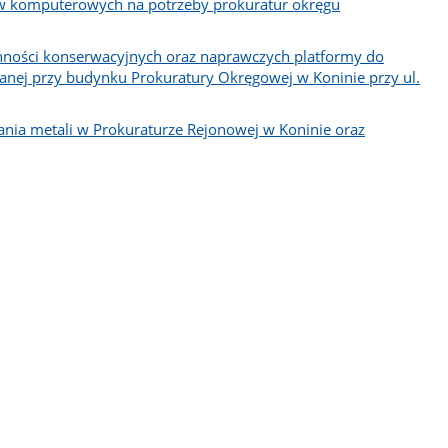
ów komputerowych na potrzeby prokuratur okręgu
ności konserwacyjnych oraz naprawczych platformy do
nej przy budynku Prokuratury Okręgowej w Koninie przy ul.
nia metali w Prokuraturze Rejonowej w Koninie oraz