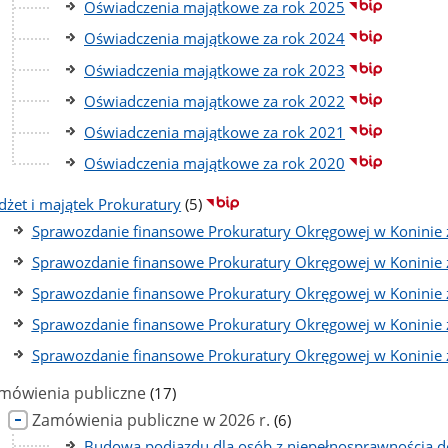
podstron
Oświadczenia majątkowe za rok 2025
Oświadczenia majątkowe za rok 2024
Oświadczenia majątkowe za rok 2023
Oświadczenia majątkowe za rok 2022
Oświadczenia majątkowe za rok 2021
Oświadczenia majątkowe za rok 2020
liczba
dżet i majątek Prokuratury
(5)
podstron
Sprawozdanie finansowe Prokuratury Okręgowej w Koninie 
Sprawozdanie finansowe Prokuratury Okręgowej w Koninie 
Sprawozdanie finansowe Prokuratury Okręgowej w Koninie 
Sprawozdanie finansowe Prokuratury Okręgowej w Koninie 
Sprawozdanie finansowe Prokuratury Okręgowej w Koninie 
liczba
mówienia publiczne
(17)
podstron
liczba
Zamówienia publiczne w 2026 r.
(6)
podstron
Budowa podjazdu dla osób z niepełnosprawnością d