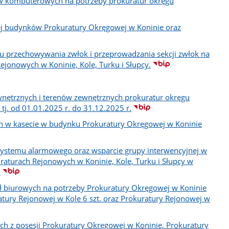
ów komputerowych na potrzeby prokuratur okręgu
ej budynków Prokuratury Okręgowej w Koninie oraz
lu przechowywania zwłok i przeprowadzania sekcji zwłok na
ejonowych w Koninie, Kole, Turku i Słupcy.
ętrznych i terenów zewnętrznych prokuratur okręgu
tj. od 01.01.2025 r. do 31.12.2025 r.
h w kasecie w budynku Prokuratury Okręgowej w Koninie
 systemu alarmowego oraz wsparcie grupy interwencyjnej w
raturach Rejonowych w Koninie, Kole, Turku i Słupcy w
.
 biurowych na potrzeby Prokuratury Okręgowej w Koninie
ratury Rejonowej w Kole 6 szt. oraz Prokuratury Rejonowej w
z posesji Prokuratury Okręgowej w Koninie, Prokuratury