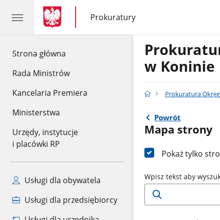
gov.pl
gov.pl
Prokuratury
gov.pl
Prokuratury
Prokurat
gov.pl
Strona główna
w Koninie
Rada Ministrów
Kancelaria Premiera
Prokuratura Okręg
Ministerstwa
Powrót
Mapa strony
Urzędy, instytucje
i placówki RP
Pokaż tylko str
Wpisz tekst aby wyszu
Usługi dla obywatela
Usługi dla przedsiębiorcy
Usługi dla urzędnika