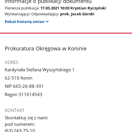
Informacje o publikacji dokumentu
Pierwsza publikacja:
17.03.2021 10:03 Krystian Ryczyński
Wytwarzający/ Odpowiadający:
prok. Jacek Górski
Pokaż historię zmian
stopka
Prokuratura Okręgowa w Koninie
ADRES
Kardynała Stefana Wyszyńskiego 1
62-510 Konin
NIP 665-26-88-391
Regon 311614543
KONTAKT
Skontaktuj się z nami
pod numerem:
(63) 243-75-10