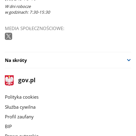
W dni robocze
w godzinach: 7:30-15:30
MEDIA SPOŁECZNOŚCIOWE:
Na skróty
stopka
Strona
gov.pl
gov.pl
główna
gov.pl
Polityka cookies
Służba cywilna
Profil zaufany
BIP