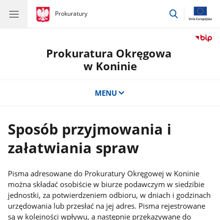
przejdź
gov.pl
Prokuratury
gov.pl
Prokuratury
do
wyszukiwar
Prokuratura Okręgowa
w Koninie
MENU
Sposób przyjmowania i
załatwiania spraw
Pisma adresowane do Prokuratury Okręgowej w Koninie
można składać osobiście w biurze podawczym w siedzibie
jednostki, za potwierdzeniem odbioru, w dniach i godzinach
urzędowania lub przesłać na jej adres. Pisma rejestrowane
są w kolejności wpływu, a następnie przekazywane do