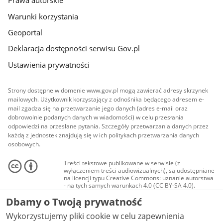
Prawa autorskie
Warunki korzystania
Geoportal
Deklaracja dostępności serwisu Gov.pl
Ustawienia prywatności
Strony dostępne w domenie www.gov.pl mogą zawierać adresy skrzynek
mailowych. Użytkownik korzystający z odnośnika będącego adresem e-
mail zgadza się na przetwarzanie jego danych (adres e-mail oraz
dobrowolnie podanych danych w wiadomości) w celu przesłania
odpowiedzi na przesłane pytania. Szczegóły przetwarzania danych przez
każdą z jednostek znajdują się w ich politykach przetwarzania danych
osobowych.
Treści tekstowe publikowane w serwisie (z
wyłączeniem treści audiowizualnych), są udostępniane
na licencji typu Creative Commons: uznanie autorstwa
- na tych samych warunkach 4.0 (CC BY-SA 4.0).
Materiały audiowizualne, w tym zdjęcia, materiały
Dbamy o Twoją prywatność
audio i wideo, są udostępniane na licencji typu
Creative Commons: uznanie autorstwa użycie
Wykorzystujemy pliki cookie w celu zapewnienia
niekomercyjne - bez utworów zależnych 4.0 (CC BY-
NC-ND 4.0), o ile nie jest to stwierdzone inaczej.