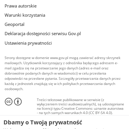
Prawa autorskie
Warunki korzystania
Geoportal
Deklaracja dostępności serwisu Gov.pl
Ustawienia prywatności
Strony dostępne w domenie www.gov.pl mogą zawierać adresy skrzynek
mailowych. Użytkownik korzystający z odnośnika będącego adresem e-
mail zgadza się na przetwarzanie jego danych (adres e-mail oraz
dobrowolnie podanych danych w wiadomości) w celu przesłania
odpowiedzi na przesłane pytania. Szczegóły przetwarzania danych przez
każdą z jednostek znajdują się w ich politykach przetwarzania danych
osobowych.
Treści tekstowe publikowane w serwisie (z
wyłączeniem treści audiowizualnych), są udostępniane
na licencji typu Creative Commons: uznanie autorstwa
- na tych samych warunkach 4.0 (CC BY-SA 4.0).
Materiały audiowizualne, w tym zdjęcia, materiały
Dbamy o Twoją prywatność
audio i wideo, są udostępniane na licencji typu
Creative Commons: uznanie autorstwa użycie