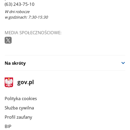
(63) 243-75-10
W dni robocze
w godzinach: 7:30-15:30
MEDIA SPOŁECZNOŚCIOWE:
Na skróty
stopka
Strona
gov.pl
gov.pl
główna
gov.pl
Polityka cookies
Służba cywilna
Profil zaufany
BIP