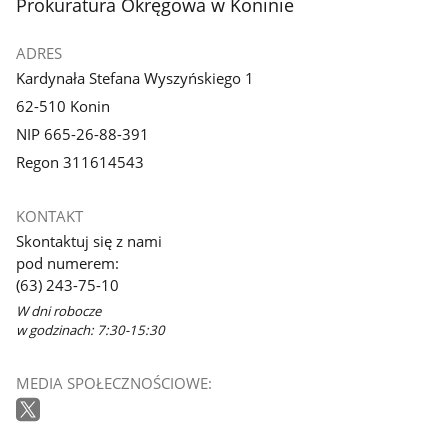
stopka
Prokuratura Okręgowa w Koninie
ADRES
Kardynała Stefana Wyszyńskiego 1
62-510 Konin
NIP 665-26-88-391
Regon 311614543
KONTAKT
Skontaktuj się z nami
pod numerem:
(63) 243-75-10
W dni robocze
w godzinach: 7:30-15:30
MEDIA SPOŁECZNOŚCIOWE: