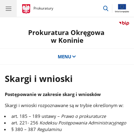
przejdź
gov.pl
Prokuratury
gov.pl
Prokuratury
do
wyszukiwar
Prokuratura Okręgowa
w Koninie
MENU
Skargi i wnioski
Postępowanie w zakresie skarg i wniosków
Skargi i wnioski rozpoznawane są w trybie określonym w:
art. 185 – 189 ustawy –
Prawo o prokuraturze
art. 221- 256
Kodeksu Postępowania Administracyjnego
§ 380 – 387
Regulaminu