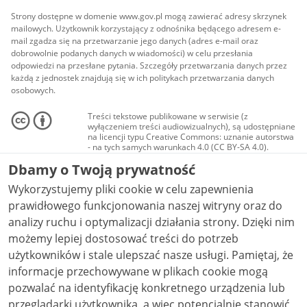
Strony dostępne w domenie www.gov.pl mogą zawierać adresy skrzynek
mailowych. Użytkownik korzystający z odnośnika będącego adresem e-
mail zgadza się na przetwarzanie jego danych (adres e-mail oraz
dobrowolnie podanych danych w wiadomości) w celu przesłania
odpowiedzi na przesłane pytania. Szczegóły przetwarzania danych przez
każdą z jednostek znajdują się w ich politykach przetwarzania danych
osobowych.
Treści tekstowe publikowane w serwisie (z
wyłączeniem treści audiowizualnych), są udostępniane
na licencji typu Creative Commons: uznanie autorstwa
- na tych samych warunkach 4.0 (CC BY-SA 4.0).
Materiały audiowizualne, w tym zdjęcia, materiały
Dbamy o Twoją prywatność
audio i wideo, są udostępniane na licencji typu
Creative Commons: uznanie autorstwa użycie
Wykorzystujemy pliki cookie w celu zapewnienia
niekomercyjne - bez utworów zależnych 4.0 (CC BY-
NC-ND 4.0), o ile nie jest to stwierdzone inaczej.
prawidłowego funkcjonowania naszej witryny oraz do
analizy ruchu i optymalizacji działania strony. Dzięki nim
możemy lepiej dostosować treści do potrzeb
użytkowników i stale ulepszać nasze usługi. Pamiętaj, że
informacje przechowywane w plikach cookie mogą
pozwalać na identyfikację konkretnego urządzenia lub
przeglądarki użytkownika, a więc potencjalnie stanowić