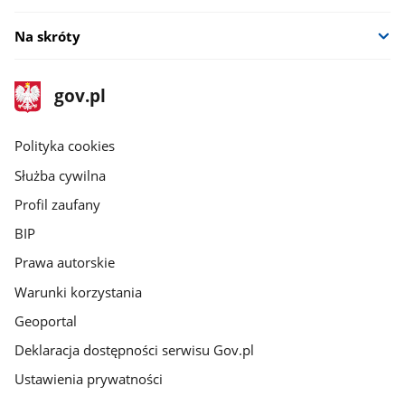
Na skróty
stopka
Strona
gov.pl
gov.pl
główna
gov.pl
Polityka cookies
Służba cywilna
Profil zaufany
BIP
Prawa autorskie
Warunki korzystania
Geoportal
Deklaracja dostępności serwisu Gov.pl
Ustawienia prywatności