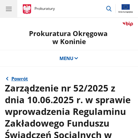
przejdź
gov.pl
Prokuratury
gov.pl
Prokuratury
do
wyszukiwar
Prokuratura Okręgowa
w Koninie
MENU
Powrót
Zarządzenie nr 52/2025 z
dnia 10.06.2025 r. w sprawie
wprowadzenia Regulaminu
Zakładowego Funduszu
Świadczeń Socjalnych w