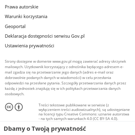
Prawa autorskie
Warunki korzystania
Geoportal
Deklaracja dostępności serwisu Gov.pl
Ustawienia prywatności
Strony dostępne w domenie www.gov.pl mogą zawierać adresy skrzynek
mailowych. Użytkownik korzystający z odnośnika będącego adresem e-
mail zgadza się na przetwarzanie jego danych (adres e-mail oraz
dobrowolnie podanych danych w wiadomości) w celu przesłania
odpowiedzi na przesłane pytania. Szczegóły przetwarzania danych przez
każdą z jednostek znajdują się w ich politykach przetwarzania danych
osobowych.
Treści tekstowe publikowane w serwisie (z
wyłączeniem treści audiowizualnych), są udostępniane
na licencji typu Creative Commons: uznanie autorstwa
- na tych samych warunkach 4.0 (CC BY-SA 4.0).
Materiały audiowizualne, w tym zdjęcia, materiały
Dbamy o Twoją prywatność
audio i wideo, są udostępniane na licencji typu
Creative Commons: uznanie autorstwa użycie