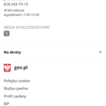
(63) 243-75-10
W dni robocze
w godzinach: 7:30-15:30
MEDIA SPOŁECZNOŚCIOWE:
Na skróty
stopka
Strona
gov.pl
gov.pl
główna
gov.pl
Polityka cookies
Służba cywilna
Profil zaufany
BIP