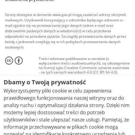
Strony dostępne w domenie www.gov.pl mogą zawierać adresy skrzynek
mailowych. Użytkownik korzystający z odnośnika będącego adresem e-
mail zgadza się na przetwarzanie jego danych (adres e-mail oraz
dobrowolnie podanych danych w wiadomości) w celu przesłania
odpowiedzi na przesłane pytania. Szczegóły przetwarzania danych przez
każdą z jednostek znajdują się w ich politykach przetwarzania danych
osobowych.
Treści tekstowe publikowane w serwisie (z
wyłączeniem treści audiowizualnych), są udostępniane
na licencji typu Creative Commons: uznanie autorstwa
- na tych samych warunkach 4.0 (CC BY-SA 4.0).
Materiały audiowizualne, w tym zdjęcia, materiały
Dbamy o Twoją prywatność
audio i wideo, są udostępniane na licencji typu
Creative Commons: uznanie autorstwa użycie
Wykorzystujemy pliki cookie w celu zapewnienia
niekomercyjne - bez utworów zależnych 4.0 (CC BY-
NC-ND 4.0), o ile nie jest to stwierdzone inaczej.
prawidłowego funkcjonowania naszej witryny oraz do
analizy ruchu i optymalizacji działania strony. Dzięki nim
możemy lepiej dostosować treści do potrzeb
użytkowników i stale ulepszać nasze usługi. Pamiętaj, że
informacje przechowywane w plikach cookie mogą
pozwalać na identyfikację konkretnego urządzenia lub