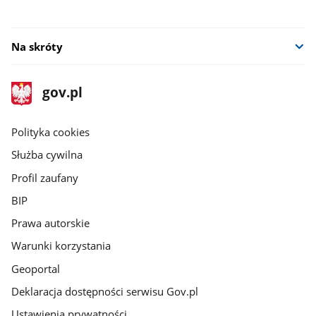
Na skróty
stopka
Strona
gov.pl
gov.pl
główna
gov.pl
Polityka cookies
Służba cywilna
Profil zaufany
BIP
Prawa autorskie
Warunki korzystania
Geoportal
Deklaracja dostępności serwisu Gov.pl
Ustawienia prywatności