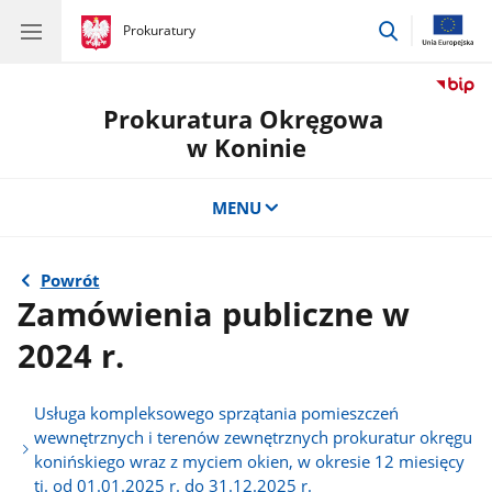
przejdź
gov.pl
Prokuratury
gov.pl
Prokuratury
do
wyszukiwar
Prokuratura Okręgowa
w Koninie
MENU
Powrót
Zamówienia publiczne w
2024 r.
Usługa kompleksowego sprzątania pomieszczeń
wewnętrznych i terenów zewnętrznych prokuratur okręgu
konińskiego wraz z myciem okien, w okresie 12 miesięcy
tj. od 01.01.2025 r. do 31.12.2025 r.