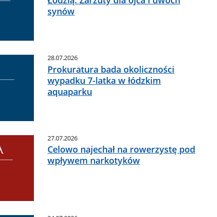
Łodzią. Zarzuty dla ojca i dwóch
synów
28.07.2026
Prokuratura bada okoliczności
wypadku 7-latka w łódzkim
aquaparku
27.07.2026
Celowo najechał na rowerzystę pod
wpływem narkotyków