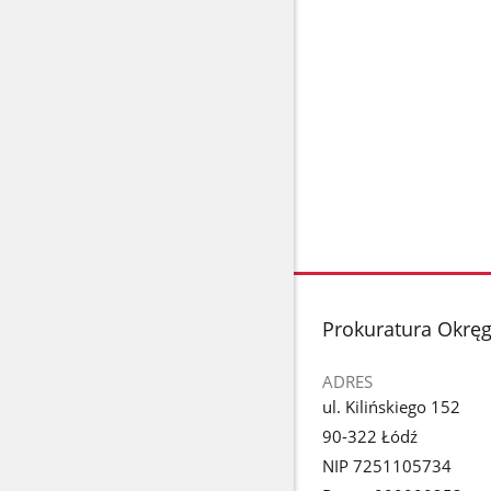
stopka
Prokuratura Okrę
ADRES
ul. Kilińskiego 152
90-322 Łódź
NIP 7251105734