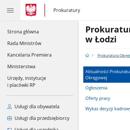
gov.pl
gov.pl
Prokuratury
gov.pl
Prokuratury
Prokurat
gov.pl
Strona główna
w Łodzi
Rada Ministrów
Kancelaria Premiera
Prokuratura Okrę
Ministerstwa
Aktualności Prokuratu
Okręgowej
Urzędy, instytucje
i placówki RP
Ogłoszenia
Oferty pracy
Usługi dla obywatela
Wykaz decyzji kadrow
Usługi dla przedsiębiorcy
Usługi dla urzędnika