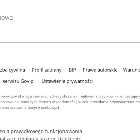
IOWE:
użba cywilna
Profil zaufany
BIP
Prawa autorskie
Warunki
i serwisu Gov.pl
Ustawienia prywatności
 www.gov.pl mogą zawierać adresy skrzynek mailowych. Użytkownik korzystający
dobrowolnie podanych danych w wiadomości) w celu przesłania odpowiedzi na prz
ach przetwarzania danych osobowych.
we publikowane w serwisie (z wyłączeniem treści audiowizualnych), są
 na licencji typu Creative Commons: uznanie autorstwa - na tych samych
 (CC BY-SA 4.0). Materiały audiowizualne, w tym zdjęcia, materiały audio i wideo
ienia prawidłowego funkcjonowania
ane na licencji typu Creative Commons: uznanie autorstwa użycie niekomercyjne 
ależnych 4.0 (CC BY-NC-ND 4.0), o ile nie jest to stwierdzone inaczej.
i działania strony. Dzięki nim