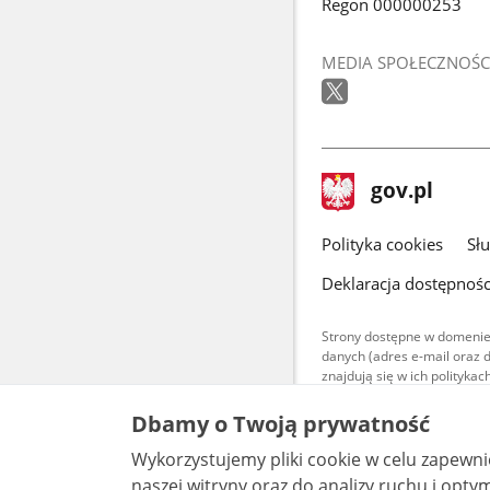
Regon 000000253
MEDIA SPOŁECZNOŚC
stopka
Strona
gov.pl
gov.pl
główna
gov.pl
Polityka cookies
Sł
Deklaracja dostępnośc
Strony dostępne w domenie
danych (adres e-mail oraz 
znajdują się w ich polityk
Treści teksto
Dbamy o Twoją prywatność
udostępniane
warunkach 4.0
Wykorzystujemy pliki cookie w celu zapewn
są udostępni
bez utworów z
naszej witryny oraz do analizy ruchu i optymalizacj