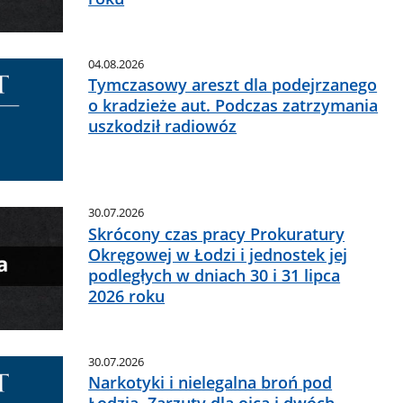
04.08.2026
Tymczasowy areszt dla podejrzanego
o kradzieże aut. Podczas zatrzymania
uszkodził radiowóz
30.07.2026
Skrócony czas pracy Prokuratury
Okręgowej w Łodzi i jednostek jej
podległych w dniach 30 i 31 lipca
2026 roku
30.07.2026
Narkotyki i nielegalna broń pod