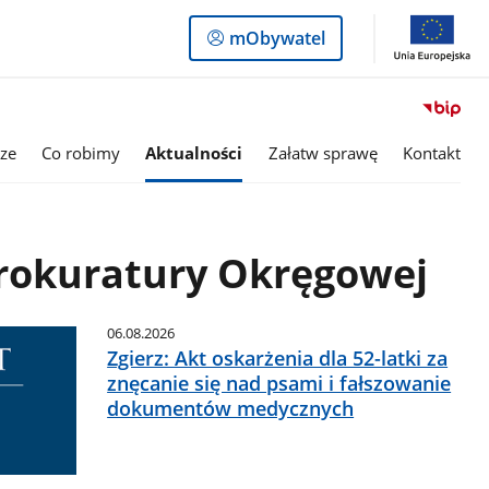
Logowanie
mObywatel
do
panelu
ze
Co robimy
Aktualności
Załatw sprawę
Kontakt
Prokuratury Okręgowej
06.08.2026
Zgierz: Akt oskarżenia dla 52-latki za
znęcanie się nad psami i fałszowanie
dokumentów medycznych