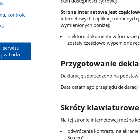
Stan dostępności cyfrowej
ki
Strona internetowa jest częścio
ia, kontrole
internetowych i aplikacji mobilnyc
wymienionych poniżej:
na
niektóre dokumenty w formacie p
e
zostały częściowo wypełnione ręc
i serwisu
j w Łodzi
Przygotowanie deklar
Deklarację sporządzono na podstaw
Data ostatniego przeglądu deklaracji
Skróty klawiaturowe
Na tej stronie internetowej można k
odwrócenie kontrastu na ekranie: 
Screen"