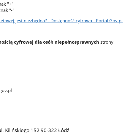
nak "+"
znak "-"
etowej jest niezbędna? - Dostępność cyfrowa - Portal Gov.pl
ością cyfrowej dla osób niepełnosprawnych
strony
gov.pl
l. Kilińskiego 152 90-322 Łódź