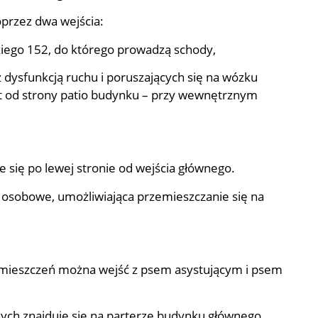
przez dwa wejścia:
skiego 152, do którego prowadzą schody,
 dysfunkcją ruchu i poruszających się na wózku
st od strony patio budynku – przy wewnętrznym
je się po lewej stronie od wejścia głównego.
 osobowe, umożliwiająca przemieszczanie się na
omieszczeń można wejść z psem asystującym i psem
ych znajduje się na parterze budynku głównego.