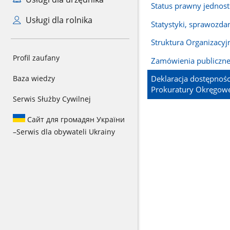
Status prawny jednost
Usługi dla rolnika
Statystyki, sprawozdan
Struktura Organizacyj
Profil zaufany
Zamówienia publiczn
Baza wiedzy
Deklaracja dostępnośc
Prokuratury Okręgowe
Serwis Służby Cywilnej
Сайт для громадян України
–
Serwis dla obywateli Ukrainy