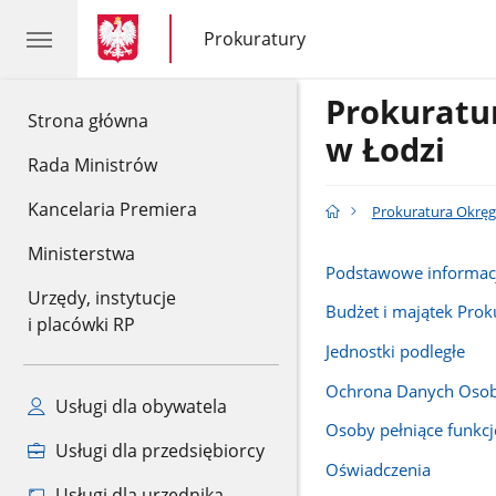
gov.pl
gov.pl
Prokuratury
gov.pl
Prokuratury
Prokurat
gov.pl
Strona główna
w Łodzi
Rada Ministrów
Kancelaria Premiera
Prokuratura Okrę
Ministerstwa
Podstawowe informac
Urzędy, instytucje
Budżet i majątek Prok
i placówki RP
Jednostki podległe
Ochrona Danych Oso
Usługi dla obywatela
Osoby pełniące funkcj
Usługi dla przedsiębiorcy
Oświadczenia
Usługi dla urzędnika