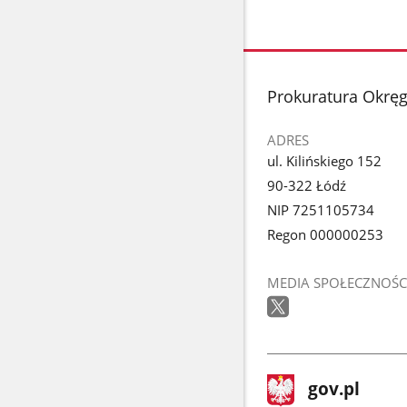
stopka
Prokuratura Okrę
ADRES
ul. Kilińskiego 152
90-322 Łódź
NIP 7251105734
Regon 000000253
MEDIA SPOŁECZNOŚC
stopka
Strona
gov.pl
gov.pl