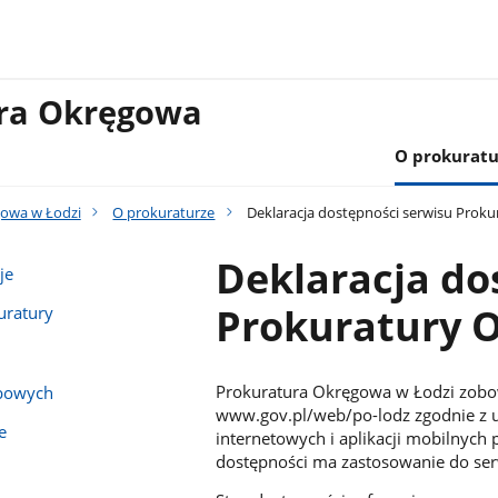
ura Okręgowa
O prokuratu
gowa w Łodzi
O prokuraturze
Deklaracja dostępności serwisu Proku
Deklaracja do
je
Prokuratury O
uratury
Prokuratura Okręgowa w Łodzi zobow
bowych
www.gov.pl/web/po-lodz zgodnie z us
e
internetowych i aplikacji mobilnyc
dostępności ma zastosowanie do ser