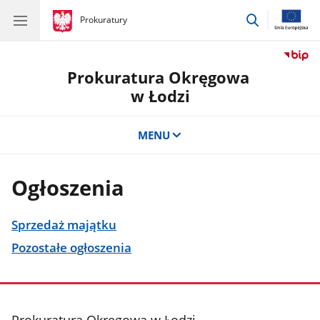
przejdź
gov.pl
Prokuratury
gov.pl
Prokuratury
do
wyszukiwar
Prokuratura Okręgowa
w Łodzi
MENU
Ogłoszenia
Sprzedaż majątku
Pozostałe ogłoszenia
stopka
Prokuratura Okręgowa w Łodzi