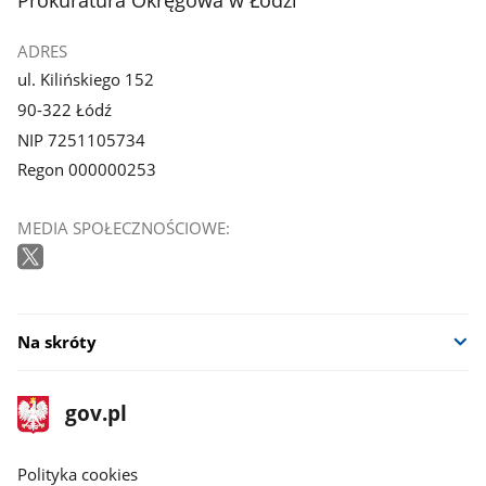
ADRES
ul. Kilińskiego 152
90-322 Łódź
NIP 7251105734
Regon 000000253
MEDIA SPOŁECZNOŚCIOWE:
Na skróty
stopka
Strona
gov.pl
gov.pl
główna
gov.pl
Polityka cookies