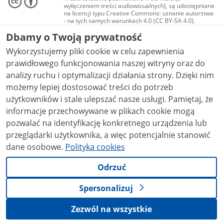
wyłączeniem treści audiowizualnych), są udostępniane
na licencji typu Creative Commons: uznanie autorstwa
- na tych samych warunkach 4.0 (CC BY-SA 4.0).
Materiały audiowizualne, w tym zdjęcia, materiały
Dbamy o Twoją prywatność
audio i wideo, są udostępniane na licencji typu
Creative Commons: uznanie autorstwa użycie
Wykorzystujemy pliki cookie w celu zapewnienia
niekomercyjne - bez utworów zależnych 4.0 (CC BY-
NC-ND 4.0), o ile nie jest to stwierdzone inaczej.
prawidłowego funkcjonowania naszej witryny oraz do
analizy ruchu i optymalizacji działania strony. Dzięki nim
możemy lepiej dostosować treści do potrzeb
użytkowników i stale ulepszać nasze usługi. Pamiętaj, że
informacje przechowywane w plikach cookie mogą
pozwalać na identyfikację konkretnego urządzenia lub
przeglądarki użytkownika, a więc potencjalnie stanowić
dane osobowe.
Polityka cookies
Odrzuć
Spersonalizuj
Zezwól na wszystkie