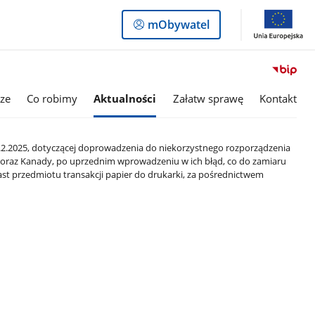
Logowanie
mObywatel
do
panelu
ze
Co robimy
Aktualności
Załatw sprawę
Kontakt
2.2025, dotyczącej doprowadzenia do niekorzystnego rozporządzenia
raz Kanady, po uprzednim wprowadzeniu w ich błąd, co do zamiaru
ast przedmiotu transakcji papier do drukarki, za pośrednictwem