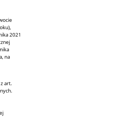
wocie
oku),
nika 2021
cznej
nika
a, na
z art.
onych.
ej