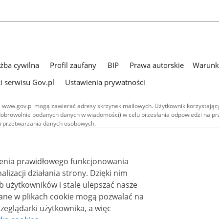
użba cywilna
Profil zaufany
BIP
Prawa autorskie
Warunki
i serwisu Gov.pl
Ustawienia prywatności
 www.gov.pl mogą zawierać adresy skrzynek mailowych. Użytkownik korzystający
dobrowolnie podanych danych w wiadomości) w celu przesłania odpowiedzi na prz
ach przetwarzania danych osobowych.
we publikowane w serwisie (z wyłączeniem treści audiowizualnych), są
 na licencji typu Creative Commons: uznanie autorstwa - na tych samych
 (CC BY-SA 4.0). Materiały audiowizualne, w tym zdjęcia, materiały audio i wideo
ienia prawidłowego funkcjonowania
ane na licencji typu Creative Commons: uznanie autorstwa użycie niekomercyjne 
ależnych 4.0 (CC BY-NC-ND 4.0), o ile nie jest to stwierdzone inaczej.
i działania strony. Dzięki nim
 użytkowników i stale ulepszać nasze
zeglądarki użytkownika, a więc