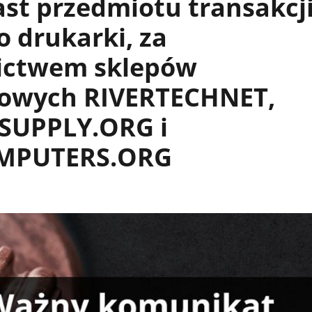
st przedmiotu transakcj
o drukarki, za
ictwem sklepów
towych RIVERTECHNET,
SUPPLY.ORG i
MPUTERS.ORG