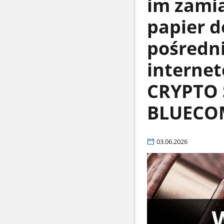
im zamia
papier d
pośredn
interne
CRYPTO 
BLUECO
03.06.2026