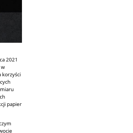
pca 2021
 w
 korzyści
ących
amiaru
ych
ji papier
 czym
wocie