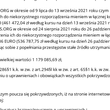
RG w okresie od 9 lipca do 13 września 2021 roku czym
h do niekorzystnego rozporządzenia mieniem w łącznej k
(461 472,04 zł według kursu na dzień 13 września 2021 r
RG w okresie od 24 sierpnia 2021 roku do 26 paździer
enia ich do niekorzystnego rozporządzenia mieniem w łą
6 EURO (536 787,75 zł według kursu na dzień 26 paździer
ąc sobie z popełniania przestępstw stałe źródło utrzymani
wielkiej wartości 1 179 085,69 zł,
 286§1 k.k. w zw. z art.294§l kk w zw. z art. 65§1 k.k. w zw. 
eniu o uprawnieniach i obowiązkach wszystkich pokrzywdz
zym poucza się pokrzywdzonych, iż na stronie internetow
j:
uratura-krajowa/pouczenie-o-uprawnieniach-i -