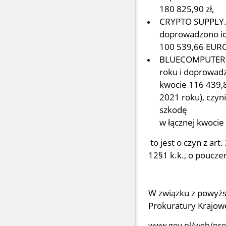
180 825,90 zł,
CRYPTO SUPPLY.O
doprowadzono ic
100 539,66 EURO 
BLUECOMPUTERS.O
roku i doprowadz
kwocie 116 439,8
2021 roku), czyni
szkodę
w łącznej kwocie 
to jest o czyn z art.
12§1 k.k., o poucz
W związku z powyżs
Prokuratury Krajowe
www.gov.pl/web/prok