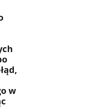
o
ych
po
łąd,
go w
ąc