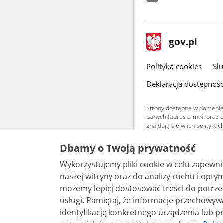
stopka
Strona
gov.pl
gov.pl
główna
gov.pl
Polityka cookies
Sł
Deklaracja dostępnośc
Strony dostępne w domenie
danych (adres e-mail oraz 
znajdują się w ich polityk
Treści teksto
Dbamy o Twoją prywatność
udostępniane
warunkach 4.0
Wykorzystujemy pliki cookie w celu zapewn
są udostępni
bez utworów z
naszej witryny oraz do analizy ruchu i optymalizacj
możemy lepiej dostosować treści do potrzeb
usługi. Pamiętaj, że informacje przechowywane w plikach cookie mogą pozwalać na
identyfikację konkretnego urządzenia lub pr