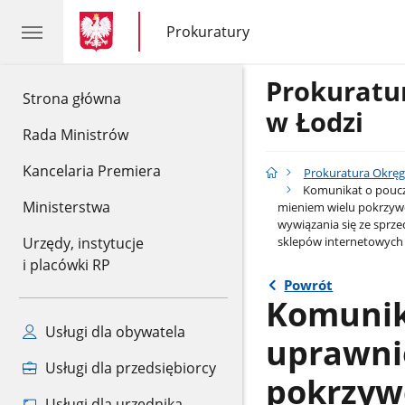
gov.pl
gov.pl
Prokuratury
gov.pl
Prokuratury
Prokurat
gov.pl
Strona główna
w Łodzi
Rada Ministrów
Kancelaria Premiera
Prokuratura Okrę
Komunikat o poucz
Ministerstwa
mieniem wielu pokrzyw
wywiązania się ze sprze
sklepów internetowyc
Urzędy, instytucje
i placówki RP
Powrót
Komunik
Usługi dla obywatela
uprawni
Usługi dla przedsiębiorcy
pokrzyw
Usługi dla urzędnika