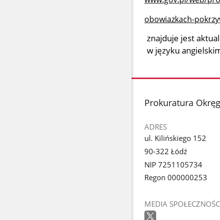
obowiazkach-pokrz
znajduje jest akt
w języku angielski
stopka
Prokuratura Okrę
ADRES
ul. Kilińskiego 152
90-322 Łódź
NIP 7251105734
Regon 000000253
MEDIA SPOŁECZNOŚC