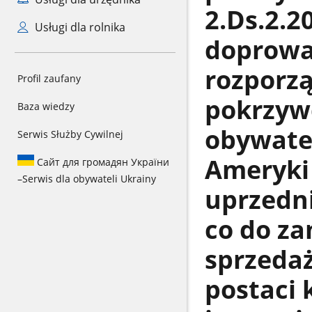
2.Ds.2.2
Usługi dla rolnika
doprowa
rozporz
Profil zaufany
pokrzyw
Baza wiedzy
obywate
Serwis Służby Cywilnej
Ameryki 
Сайт для громадян України
–
Serwis dla obywateli Ukrainy
uprzedn
co do za
sprzeda
postaci 