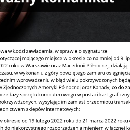
wa w Łodzi zawiadamia, w sprawie o sygnaturze
tyczącej mającego miejsce w okresie co najmniej od 9 li
022 roku w Warszawie oraz Macedonii Północnej, działając
czasu, w wykonaniu z góry powziętego zamiaru osiągnięcia
rzednim wprowadzeniu w błąd wielu pokrzywdzonych będ
 Zjednoczonych Ameryki Północnej oraz Kanady, co do z
sprzedaży sprzętu komputerowego w postaci kart graficzn
pokrzywdzonych, wysyłając im zamiast przedmiotu transakc
średnictwem sklepów internetowych:
 okresie od 19 lutego 2022 roku do 21 marca 2022 roku
h do niekorzystnego rozporządzenia mieniem w łącznej k