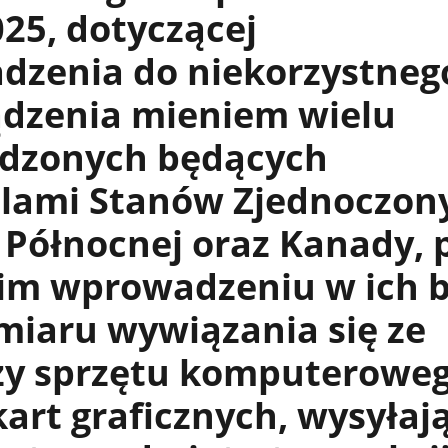
025, dotyczącej
dzenia do niekorzystneg
ądzenia mieniem wielu
dzonych będących
lami Stanów Zjednoczon
Północnej oraz Kanady, 
im wprowadzeniu w ich b
miaru wywiązania się ze
ży sprzętu komputerowe
kart graficznych, wysyłaj