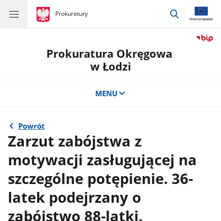
przejdź
gov.pl
Prokuratury
gov.pl
Prokuratury
do
wyszukiwar
Prokuratura Okręgowa
w Łodzi
MENU
Powrót
Zarzut zabójstwa z
motywacji zasługującej na
szczególne potępienie. 36-
latek podejrzany o
zabójstwo 88-latki.