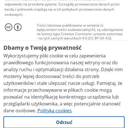
odpowiedzi na przesłane pytania. Szczegóły przetwarzania danych przez
każdą z jednostek znajdują się w ich politykach przetwarzania danych
osobowych.
Treści tekstowe publikowane w serwisie (z
wyłączeniem treści audiowizualnych), są udostępniane
na licencji typu Creative Commons: uznanie autorstwa
- na tych samych warunkach 4.0 (CC BY-SA 4.0).
Materiały audiowizualne, w tym zdjęcia, materiały
Dbamy o Twoją prywatność
audio i wideo, są udostępniane na licencji typu
Creative Commons: uznanie autorstwa użycie
Wykorzystujemy pliki cookie w celu zapewnienia
niekomercyjne - bez utworów zależnych 4.0 (CC BY-
NC-ND 4.0), o ile nie jest to stwierdzone inaczej.
prawidłowego funkcjonowania naszej witryny oraz do
analizy ruchu i optymalizacji działania strony. Dzięki nim
możemy lepiej dostosować treści do potrzeb
użytkowników i stale ulepszać nasze usługi. Pamiętaj, że
informacje przechowywane w plikach cookie mogą
pozwalać na identyfikację konkretnego urządzenia lub
przeglądarki użytkownika, a więc potencjalnie stanowić
dane osobowe.
Polityka cookies
Odrzuć