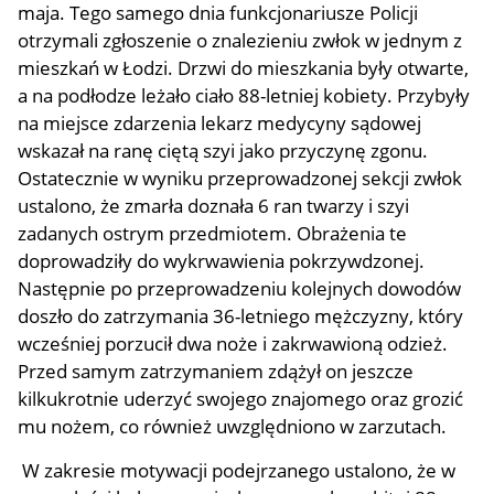
maja. Tego samego dnia funkcjonariusze Policji
otrzymali zgłoszenie o znalezieniu zwłok w jednym z
mieszkań w Łodzi. Drzwi do mieszkania były otwarte,
a na podłodze leżało ciało 88-letniej kobiety. Przybyły
na miejsce zdarzenia lekarz medycyny sądowej
wskazał na ranę ciętą szyi jako przyczynę zgonu.
Ostatecznie w wyniku przeprowadzonej sekcji zwłok
ustalono, że zmarła doznała 6 ran twarzy i szyi
zadanych ostrym przedmiotem. Obrażenia te
doprowadziły do wykrwawienia pokrzywdzonej.
Następnie po przeprowadzeniu kolejnych dowodów
doszło do zatrzymania 36-letniego mężczyzny, który
wcześniej porzucił dwa noże i zakrwawioną odzież.
Przed samym zatrzymaniem zdążył on jeszcze
kilkukrotnie uderzyć swojego znajomego oraz grozić
mu nożem, co również uwzględniono w zarzutach.
W zakresie motywacji podejrzanego ustalono, że w