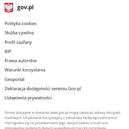
stopka
Strona
gov.pl
gov.pl
główna
gov.pl
Polityka cookies
Służba cywilna
Profil zaufany
BIP
Prawa autorskie
Warunki korzystania
Geoportal
Deklaracja dostępności serwisu Gov.pl
Ustawienia prywatności
Strony dostępne w domenie www.gov.pl mogą zawierać adresy skrzynek
mailowych. Użytkownik korzystający z odnośnika będącego adresem e-
mail zgadza się na przetwarzanie jego danych (adres e-mail oraz
dobrowolnie podanych danych w wiadomości) w celu przesłania