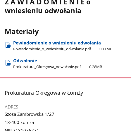
Z A W I A D O M I E N I E o
wniesieniu odwołania
Materiały
Powiadomienie o wniesieniu odwołania
Powiadomienie​_o​_wniesieniu​_odwołania.pdf
0.11MB
Odwołanie
Prokuratura​_Okręgowa​_odwołanie.pdf
0.28MB
stopka
Prokuratura Okręgowa w Łomży
ADRES
Szosa Zambrowska 1/27
18-400 Łomża
NIP 7181076771