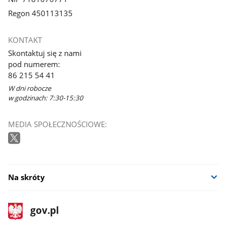
Regon 450113135
KONTAKT
Skontaktuj się z nami
pod numerem:
86 215 54 41
W dni robocze
w godzinach: 7:30-15:30
MEDIA SPOŁECZNOŚCIOWE:
Na skróty
stopka
Strona
gov.pl
gov.pl
główna