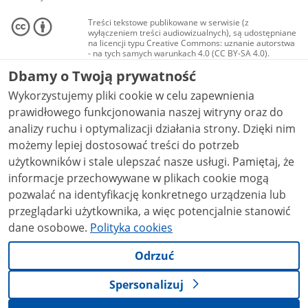
Treści tekstowe publikowane w serwisie (z
wyłączeniem treści audiowizualnych), są udostępniane
na licencji typu Creative Commons: uznanie autorstwa
- na tych samych warunkach 4.0 (CC BY-SA 4.0).
Materiały audiowizualne, w tym zdjęcia, materiały
Dbamy o Twoją prywatność
audio i wideo, są udostępniane na licencji typu
Creative Commons: uznanie autorstwa użycie
Wykorzystujemy pliki cookie w celu zapewnienia
niekomercyjne - bez utworów zależnych 4.0 (CC BY-
NC-ND 4.0), o ile nie jest to stwierdzone inaczej.
prawidłowego funkcjonowania naszej witryny oraz do
analizy ruchu i optymalizacji działania strony. Dzięki nim
możemy lepiej dostosować treści do potrzeb
użytkowników i stale ulepszać nasze usługi. Pamiętaj, że
informacje przechowywane w plikach cookie mogą
pozwalać na identyfikację konkretnego urządzenia lub
przeglądarki użytkownika, a więc potencjalnie stanowić
dane osobowe.
Polityka cookies
Odrzuć
Spersonalizuj