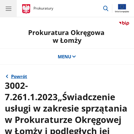
przejdź
gov.pl
Prokuratury
gov.pl
Prokuratury
do
wyszukiwar
Prokuratura Okręgowa
w Łomży
MENU
Powrót
3002-
7.261.1.2023„Świadczenie
usługi w zakresie sprzątania
w Prokuraturze Okręgowej
w Łomży i podległych jej