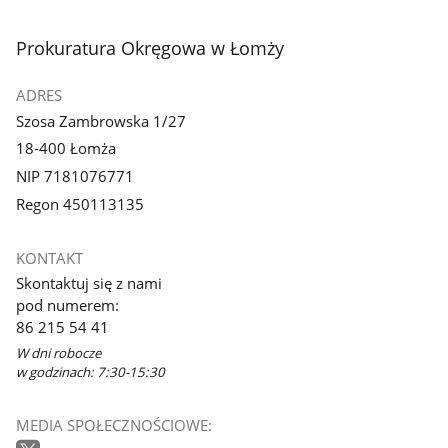
stopka
Prokuratura Okręgowa w Łomży
ADRES
Szosa Zambrowska 1/27
18-400 Łomża
NIP 7181076771
Regon 450113135
KONTAKT
Skontaktuj się z nami
pod numerem:
86 215 54 41
W dni robocze
w godzinach: 7:30-15:30
MEDIA SPOŁECZNOŚCIOWE: