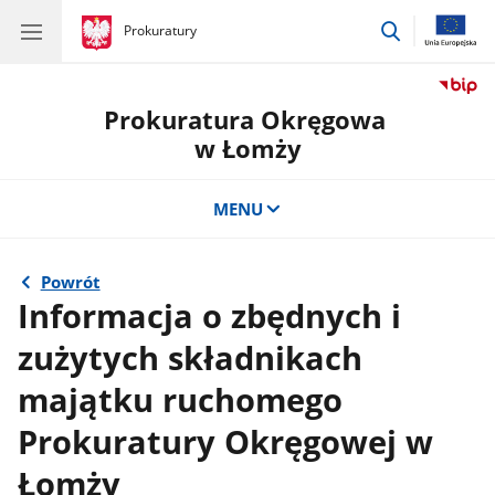
przejdź
gov.pl
Prokuratury
gov.pl
Prokuratury
do
wyszukiwar
Prokuratura Okręgowa
w Łomży
MENU
Powrót
Informacja o zbędnych i
zużytych składnikach
majątku ruchomego
Prokuratury Okręgowej w
Łomży