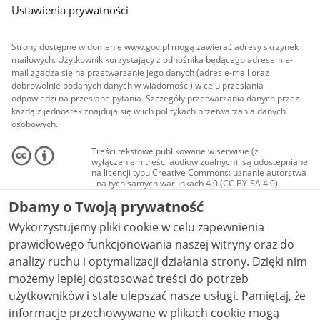
Ustawienia prywatności
Strony dostępne w domenie www.gov.pl mogą zawierać adresy skrzynek
mailowych. Użytkownik korzystający z odnośnika będącego adresem e-
mail zgadza się na przetwarzanie jego danych (adres e-mail oraz
dobrowolnie podanych danych w wiadomości) w celu przesłania
odpowiedzi na przesłane pytania. Szczegóły przetwarzania danych przez
każdą z jednostek znajdują się w ich politykach przetwarzania danych
osobowych.
Treści tekstowe publikowane w serwisie (z
wyłączeniem treści audiowizualnych), są udostępniane
na licencji typu Creative Commons: uznanie autorstwa
- na tych samych warunkach 4.0 (CC BY-SA 4.0).
Materiały audiowizualne, w tym zdjęcia, materiały
Dbamy o Twoją prywatność
audio i wideo, są udostępniane na licencji typu
Creative Commons: uznanie autorstwa użycie
Wykorzystujemy pliki cookie w celu zapewnienia
niekomercyjne - bez utworów zależnych 4.0 (CC BY-
NC-ND 4.0), o ile nie jest to stwierdzone inaczej.
prawidłowego funkcjonowania naszej witryny oraz do
analizy ruchu i optymalizacji działania strony. Dzięki nim
możemy lepiej dostosować treści do potrzeb
użytkowników i stale ulepszać nasze usługi. Pamiętaj, że
informacje przechowywane w plikach cookie mogą