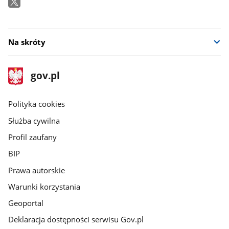
Na skróty
stopka
Strona
gov.pl
gov.pl
główna
gov.pl
Polityka cookies
Służba cywilna
Profil zaufany
BIP
Prawa autorskie
Warunki korzystania
Geoportal
Deklaracja dostępności serwisu Gov.pl