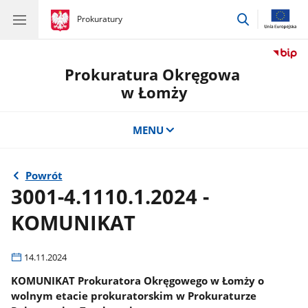
przejdź
gov.pl
Prokuratury
gov.pl
Prokuratury
do
wyszukiwar
Prokuratura Okręgowa
w Łomży
MENU
Powrót
3001-4.1110.1.2024 -
KOMUNIKAT
14.11.2024
KOMUNIKAT Prokuratora Okręgowego w Łomży o
wolnym etacie prokuratorskim w Prokuraturze