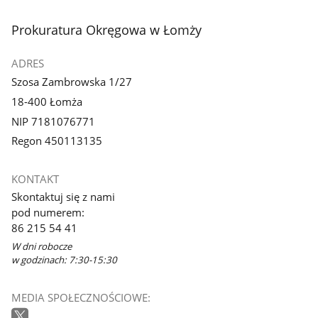
stopka
Prokuratura Okręgowa w Łomży
ADRES
Szosa Zambrowska 1/27
18-400 Łomża
NIP 7181076771
Regon 450113135
KONTAKT
Skontaktuj się z nami
pod numerem:
86 215 54 41
W dni robocze
w godzinach: 7:30-15:30
MEDIA SPOŁECZNOŚCIOWE: