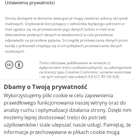
Ustawienia prywatności
Strony dostępne w domenie www.gov.pl mogą zawierać adresy skrzynek
mailowych. Użytkownik korzystający z odnośnika będącego adresem e-
mail zgadza się na przetwarzanie jego danych (adres e-mail oraz
dobrowolnie podanych danych w wiadomości) w celu przesłania
odpowiedzi na przesłane pytania. Szczegóły przetwarzania danych przez
każdą z jednostek znajdują się w ich politykach przetwarzania danych
osobowych.
Treści tekstowe publikowane w serwisie (z
wyłączeniem treści audiowizualnych), są udostępniane
na licencji typu Creative Commons: uznanie autorstwa
- na tych samych warunkach 4.0 (CC BY-SA 4.0).
Materiały audiowizualne, w tym zdjęcia, materiały
Dbamy o Twoją prywatność
audio i wideo, są udostępniane na licencji typu
Creative Commons: uznanie autorstwa użycie
Wykorzystujemy pliki cookie w celu zapewnienia
niekomercyjne - bez utworów zależnych 4.0 (CC BY-
NC-ND 4.0), o ile nie jest to stwierdzone inaczej.
prawidłowego funkcjonowania naszej witryny oraz do
analizy ruchu i optymalizacji działania strony. Dzięki nim
możemy lepiej dostosować treści do potrzeb
użytkowników i stale ulepszać nasze usługi. Pamiętaj, że
informacje przechowywane w plikach cookie mogą