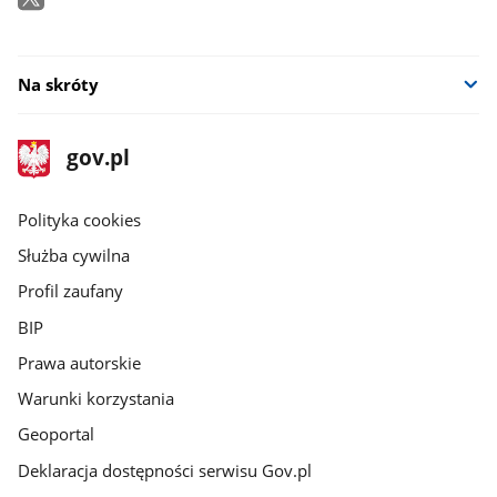
Na skróty
stopka
Strona
gov.pl
gov.pl
główna
gov.pl
Polityka cookies
Służba cywilna
Profil zaufany
BIP
Prawa autorskie
Warunki korzystania
Geoportal
Deklaracja dostępności serwisu Gov.pl