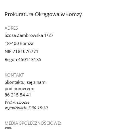
stopka
Prokuratura Okręgowa w Łomży
ADRES
Szosa Zambrowska 1/27
18-400 Łomża
NIP 7181076771
Regon 450113135
KONTAKT
Skontaktuj się z nami
pod numerem:
86 215 54 41
W dni robocze
w godzinach: 7:30-15:30
MEDIA SPOŁECZNOŚCIOWE: