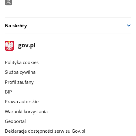
Na skróty
stopka
Strona
gov.pl
gov.pl
główna
gov.pl
Polityka cookies
Służba cywilna
Profil zaufany
BIP
Prawa autorskie
Warunki korzystania
Geoportal
Deklaracja dostępności serwisu Gov.pl