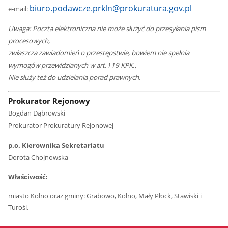
biuro.podawcze.prkln@prokuratura.gov.pl
e-mail:
Uwaga: Poczta elektroniczna nie może służyć do przesyłania pism
procesowych,
zwłaszcza zawiadomień o przestępstwie, bowiem nie spełnia
wymogów przewidzianych w art.119 KPK.,
Nie służy też do udzielania porad prawnych.
Prokurator Rejonowy
Bogdan Dąbrowski
Prokurator Prokuratury Rejonowej
p.o. Kierownika Sekretariatu
Dorota Chojnowska
Właściwość:
miasto Kolno oraz gminy: Grabowo, Kolno, Mały Płock, Stawiski i
Turośl,