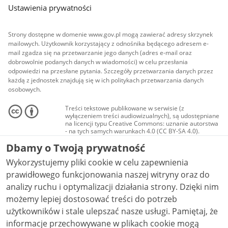
Ustawienia prywatności
Strony dostępne w domenie www.gov.pl mogą zawierać adresy skrzynek
mailowych. Użytkownik korzystający z odnośnika będącego adresem e-
mail zgadza się na przetwarzanie jego danych (adres e-mail oraz
dobrowolnie podanych danych w wiadomości) w celu przesłania
odpowiedzi na przesłane pytania. Szczegóły przetwarzania danych przez
każdą z jednostek znajdują się w ich politykach przetwarzania danych
osobowych.
Treści tekstowe publikowane w serwisie (z
wyłączeniem treści audiowizualnych), są udostępniane
na licencji typu Creative Commons: uznanie autorstwa
- na tych samych warunkach 4.0 (CC BY-SA 4.0).
Materiały audiowizualne, w tym zdjęcia, materiały
Dbamy o Twoją prywatność
audio i wideo, są udostępniane na licencji typu
Creative Commons: uznanie autorstwa użycie
Wykorzystujemy pliki cookie w celu zapewnienia
niekomercyjne - bez utworów zależnych 4.0 (CC BY-
NC-ND 4.0), o ile nie jest to stwierdzone inaczej.
prawidłowego funkcjonowania naszej witryny oraz do
analizy ruchu i optymalizacji działania strony. Dzięki nim
możemy lepiej dostosować treści do potrzeb
użytkowników i stale ulepszać nasze usługi. Pamiętaj, że
informacje przechowywane w plikach cookie mogą