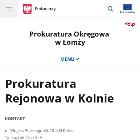
przejdź
gov.pl
Prokuratury
gov.pl
Prokuratury
do
wyszukiwar
Prokuratura Okręgowa
w Łomży
MENU
Prokuratura
Rejonowa w Kolnie
KONTAKT
ul. Wojska Polskiego 36, 18-500 Kolno
Tel + 48 86 278 18 15