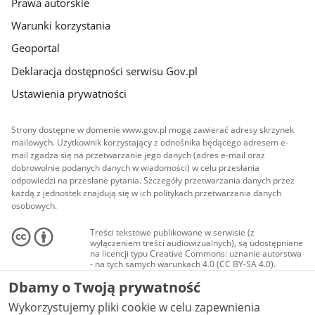
Prawa autorskie
Warunki korzystania
Geoportal
Deklaracja dostępności serwisu Gov.pl
Ustawienia prywatności
Strony dostępne w domenie www.gov.pl mogą zawierać adresy skrzynek
mailowych. Użytkownik korzystający z odnośnika będącego adresem e-
mail zgadza się na przetwarzanie jego danych (adres e-mail oraz
dobrowolnie podanych danych w wiadomości) w celu przesłania
odpowiedzi na przesłane pytania. Szczegóły przetwarzania danych przez
każdą z jednostek znajdują się w ich politykach przetwarzania danych
osobowych.
Treści tekstowe publikowane w serwisie (z
wyłączeniem treści audiowizualnych), są udostępniane
na licencji typu Creative Commons: uznanie autorstwa
- na tych samych warunkach 4.0 (CC BY-SA 4.0).
Materiały audiowizualne, w tym zdjęcia, materiały
Dbamy o Twoją prywatność
audio i wideo, są udostępniane na licencji typu
Creative Commons: uznanie autorstwa użycie
Wykorzystujemy pliki cookie w celu zapewnienia
niekomercyjne - bez utworów zależnych 4.0 (CC BY-