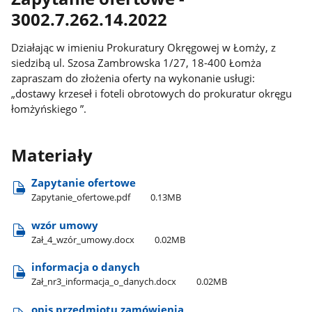
3002.7.262.14.2022
Działając w imieniu Prokuratury Okręgowej w Łomży, z
siedzibą ul. Szosa Zambrowska 1/27, 18-400 Łomża
zapraszam do złożenia oferty na wykonanie usługi:
„dostawy krzeseł i foteli obrotowych do prokuratur okręgu
łomżyńskiego ”.
Materiały
Zapytanie ofertowe
Zapytanie​_ofertowe.pdf
0.13MB
wzór umowy
Zał​_4​_wzór​_umowy.docx
0.02MB
informacja o danych
Zał​_nr3​_informacja​_o​_danych.docx
0.02MB
opis przedmiotu zamówienia