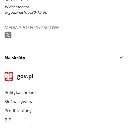
W dni robocze
w godzinach: 7:30-15:30
MEDIA SPOŁECZNOŚCIOWE:
Na skróty
stopka
Strona
gov.pl
gov.pl
główna
gov.pl
Polityka cookies
Służba cywilna
Profil zaufany
BIP