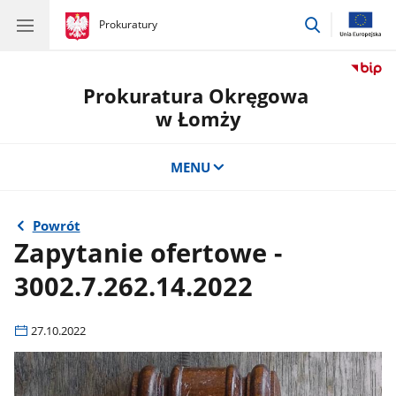
przejdź
gov.pl
Prokuratury
gov.pl
Prokuratury
do
wyszukiwar
Prokuratura Okręgowa
w Łomży
MENU
Powrót
Zapytanie ofertowe -
3002.7.262.14.2022
27.10.2022