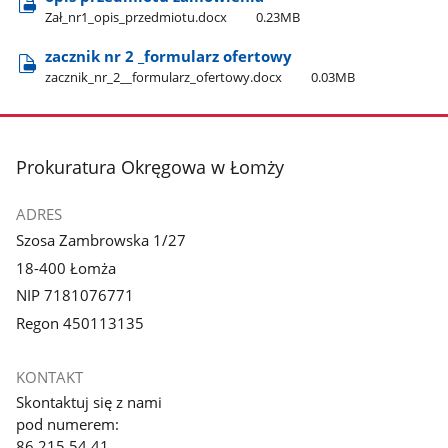
Zał​_nr1​_opis​_przedmiotu.docx
0.23MB
zacznik nr 2 ​_formularz ofertowy
zacznik​_nr​_2​_​_formularz​_ofertowy.docx
0.03MB
stopka
Prokuratura Okręgowa w Łomży
ADRES
Szosa Zambrowska 1/27
18-400 Łomża
NIP 7181076771
Regon 450113135
KONTAKT
Skontaktuj się z nami
pod numerem:
86 215 54 41