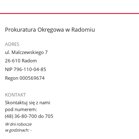
stopka
Prokuratura Okręgowa w Radomiu
ADRES
ul. Malczewskiego 7
26-610 Radom
NIP 796-110-04-85
Regon 000569674
KONTAKT
Skontaktuj się z nami
pod numerem:
(48) 36-80-700 do 705
W dni robocze
w godzinach: -