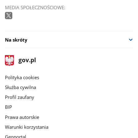
MEDIA SPOŁECZNOŚCIOWE:
Na skróty
stopka
Strona
gov.pl
gov.pl
główna
gov.pl
Polityka cookies
Służba cywilna
Profil zaufany
BIP
Prawa autorskie
Warunki korzystania
Geoportal