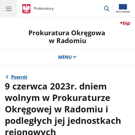
przejdź
gov.pl
Prokuratury
gov.pl
Prokuratury
do
wyszukiwar
Prokuratura Okręgowa
w Radomiu
MENU
Powrót
9 czerwca 2023r. dniem
wolnym w Prokuraturze
Okręgowej w Radomiu i
podległych jej jednostkach
rejonowych