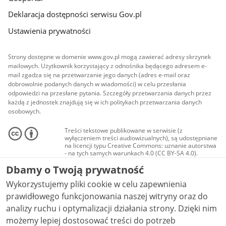
Deklaracja dostępności serwisu Gov.pl
Ustawienia prywatności
Strony dostępne w domenie www.gov.pl mogą zawierać adresy skrzynek
mailowych. Użytkownik korzystający z odnośnika będącego adresem e-
mail zgadza się na przetwarzanie jego danych (adres e-mail oraz
dobrowolnie podanych danych w wiadomości) w celu przesłania
odpowiedzi na przesłane pytania. Szczegóły przetwarzania danych przez
każdą z jednostek znajdują się w ich politykach przetwarzania danych
osobowych.
Treści tekstowe publikowane w serwisie (z
wyłączeniem treści audiowizualnych), są udostępniane
na licencji typu Creative Commons: uznanie autorstwa
- na tych samych warunkach 4.0 (CC BY-SA 4.0).
Materiały audiowizualne, w tym zdjęcia, materiały
Dbamy o Twoją prywatność
audio i wideo, są udostępniane na licencji typu
Creative Commons: uznanie autorstwa użycie
Wykorzystujemy pliki cookie w celu zapewnienia
niekomercyjne - bez utworów zależnych 4.0 (CC BY-
NC-ND 4.0), o ile nie jest to stwierdzone inaczej.
prawidłowego funkcjonowania naszej witryny oraz do
analizy ruchu i optymalizacji działania strony. Dzięki nim
możemy lepiej dostosować treści do potrzeb