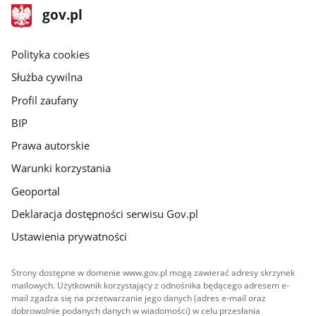
stopka
Strona
gov.pl
gov.pl
główna
gov.pl
Polityka cookies
Służba cywilna
Profil zaufany
BIP
Prawa autorskie
Warunki korzystania
Geoportal
Deklaracja dostępności serwisu Gov.pl
Ustawienia prywatności
Strony dostępne w domenie www.gov.pl mogą zawierać adresy skrzynek
mailowych. Użytkownik korzystający z odnośnika będącego adresem e-
mail zgadza się na przetwarzanie jego danych (adres e-mail oraz
dobrowolnie podanych danych w wiadomości) w celu przesłania