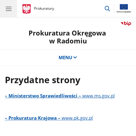
przejdź
gov.pl
Prokuratury
gov.pl
Prokuratury
do
wyszukiwar
Prokuratura Okręgowa
w Radomiu
MENU
Przydatne strony
– Ministerstwo Sprawiedliwości –
www.ms.gov.pl
– Prokuratura Krajowa –
www.pk.gov.pl