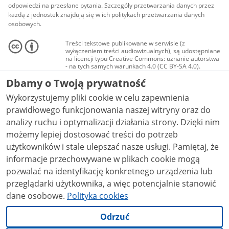
odpowiedzi na przesłane pytania. Szczegóły przetwarzania danych przez
każdą z jednostek znajdują się w ich politykach przetwarzania danych
osobowych.
Treści tekstowe publikowane w serwisie (z
wyłączeniem treści audiowizualnych), są udostępniane
na licencji typu Creative Commons: uznanie autorstwa
- na tych samych warunkach 4.0 (CC BY-SA 4.0).
Materiały audiowizualne, w tym zdjęcia, materiały
Dbamy o Twoją prywatność
audio i wideo, są udostępniane na licencji typu
Creative Commons: uznanie autorstwa użycie
Wykorzystujemy pliki cookie w celu zapewnienia
niekomercyjne - bez utworów zależnych 4.0 (CC BY-
NC-ND 4.0), o ile nie jest to stwierdzone inaczej.
prawidłowego funkcjonowania naszej witryny oraz do
analizy ruchu i optymalizacji działania strony. Dzięki nim
możemy lepiej dostosować treści do potrzeb
użytkowników i stale ulepszać nasze usługi. Pamiętaj, że
informacje przechowywane w plikach cookie mogą
pozwalać na identyfikację konkretnego urządzenia lub
przeglądarki użytkownika, a więc potencjalnie stanowić
dane osobowe.
Polityka cookies
Odrzuć