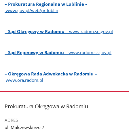
– Prokuratura Regionalna w Lublinie –
www.gov.pl/web/pr-lublin
– Sąd Okręgowy w Radomiu –
www.radom.so.gov.pl
– Sąd Rejonowy w Radomiu –
www.radom.sr.gov.pl
– Okręgowa Rada Adwokacka w Radomiu –
www.ora.radom.pl
stopka
Prokuratura Okręgowa w Radomiu
ADRES
ul. Malczewskiego 7