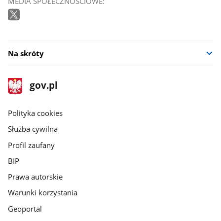
MEDIA SPOŁECZNOŚCIOWE:
Na skróty
stopka
Strona
gov.pl
gov.pl
główna
gov.pl
Polityka cookies
Służba cywilna
Profil zaufany
BIP
Prawa autorskie
Warunki korzystania
Geoportal