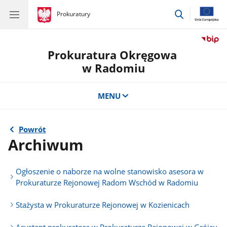
przejdź
gov.pl
Prokuratury
gov.pl
Prokuratury
do
wyszukiwar
Prokuratura Okręgowa
w Radomiu
MENU
Powrót
Archiwum
Ogłoszenie o naborze na wolne stanowisko asesora w
Prokuraturze Rejonowej Radom Wschód w Radomiu
Stażysta w Prokuraturze Rejonowej w Kozienicach
Asystent prokuratora w Prokuraturze Rejonowej w Grójcu