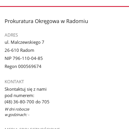
stopka
Prokuratura Okręgowa w Radomiu
ADRES
ul. Malczewskiego 7
26-610 Radom
NIP 796-110-04-85
Regon 000569674
KONTAKT
Skontaktuj się z nami
pod numerem:
(48) 36-80-700 do 705
W dni robocze
w godzinach: -