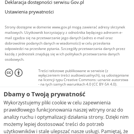
Deklaracja dostępności serwisu Gov.pl
Ustawienia prywatności
Strony dostępne w domenie www.gov.pl mogą zawierać adresy skrzynek
mailowych. Użytkownik korzystający z odnośnika będącego adresem e-
mail zgadza się na przetwarzanie jego danych (adres e-mail oraz
dobrowolnie podanych danych w wiadomości) w celu przesłania
odpowiedzi na przesłane pytania. Szczegóły przetwarzania danych przez
każdą z jednostek znajdują się w ich politykach przetwarzania danych
osobowych.
Treści tekstowe publikowane w serwisie (z
wyłączeniem treści audiowizualnych), są udostępniane
na licencji typu Creative Commons: uznanie autorstwa
- na tych samych warunkach 4.0 (CC BY-SA 4.0).
Materiały audiowizualne, w tym zdjęcia, materiały
Dbamy o Twoją prywatność
audio i wideo, są udostępniane na licencji typu
Creative Commons: uznanie autorstwa użycie
Wykorzystujemy pliki cookie w celu zapewnienia
niekomercyjne - bez utworów zależnych 4.0 (CC BY-
NC-ND 4.0), o ile nie jest to stwierdzone inaczej.
prawidłowego funkcjonowania naszej witryny oraz do
analizy ruchu i optymalizacji działania strony. Dzięki nim
możemy lepiej dostosować treści do potrzeb
użytkowników i stale ulepszać nasze usługi. Pamiętaj, że